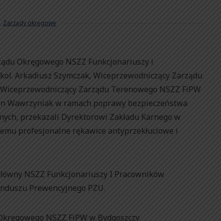
,
Zarządy okręgowe
rządu Okręgowego NSZZ Funkcjonariuszy i
kol. Arkadiusz Szymczak, Wiceprzewodniczący Zarządu
z Wiceprzewodniczący Zarządu Terenowego NSZZ FiPW
rcin Wawrzyniak w ramach poprawy bezpieczeństwa
rnych, przekazali Dyrektorowi Zakładu Karnego w
emu profesjonalne rękawice antyprzekłuciowe i
Główny NSZZ Funkcjonariuszy I Pracowników
unduszu Prewencyjnego PZU.
 Okręgowego NSZZ FiPW w Bydgoszczy