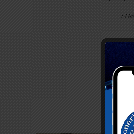
/-/ A
Sponsorem s