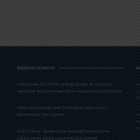
NAJNOWSZE WPISY
K
Członkowie NSZZFiPW zyskają dostęp do tańszych
Bi
wyjazdów. Ruszyła nowa oferta voucherów pobytowych
ul
02
Fakty zamiast półprawd. Prostujemy wypowiedzi
wiceminister Marii Ejchart
Te
Te
Fa
Rada Dialogu Społecznego jednogłośnie przeciw
ograniczaniu świadczenia mieszkaniowego