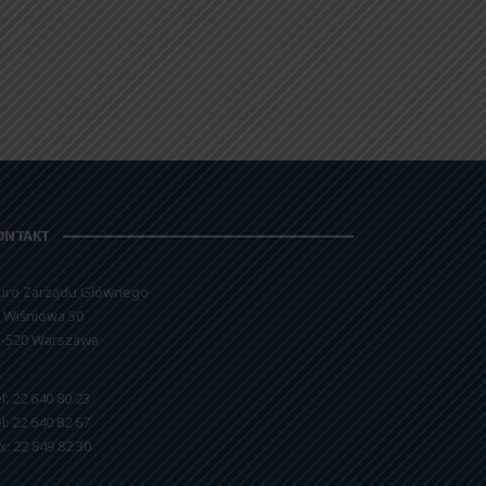
ONTAKT
uro Zarządu Głównego
. Wiśniowa 50
-520 Warszawa
l: 22 640 80 23
l: 22 640 82 67
x: 22 849 82 30