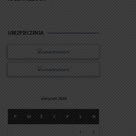
UBEZPIECZENIA
sierpień 2026
P
W
Ś
C
P
S
N
1
2