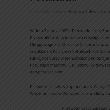
3 marca 2022
Kategorie:
Aktualności
,
Archiwum
,
Ważne
W dniu 2 marca 2022 r. Przewodniczący Za
Pracowników Więziennictwa w Bydgoszczy 
Okręgowego kol. Mirosław Cichoracki ora
w Zakładzie Karnym w Potulicach kol. Ma
funkcjonariuszy w jednostkach penitencja
Potulicach majorowi Dariuszowi Witkowski
antyprzecięciowe.
Rękawice zostały zakupione przez Zarząd 
Więziennictwa w Warszawie ze środków F
Przewodniczący Zarządu