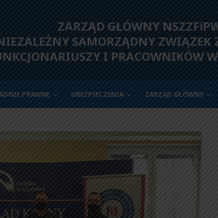
ZARZĄD GŁÓWNY NSZZFiP
IEZALEŻNY SAMORZĄDNY ZWIĄZEK
UNKCJONARIUSZY I PRACOWNIKÓW W
ADNIE PRAWNE
UBEZPIECZENIA
ZARZĄD GŁÓWNY