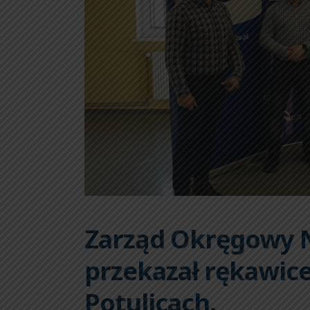
Zarząd Okręgowy 
przekazał rękawic
Potulicach.