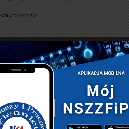
rkadiusz Szymczak
trategicznym jest PZU.