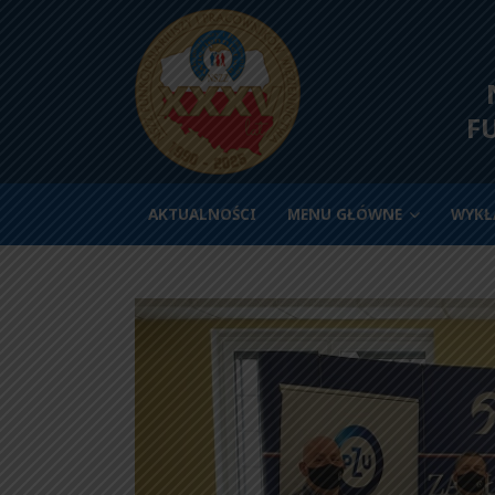
N
F
AKTUALNOŚCI
MENU GŁÓWNE
WYKŁ