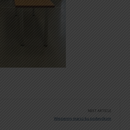
NEXT ARTICLE
Więzienny marsz ku podwyżkom