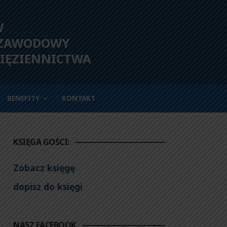
W
 ZAWODOWY
IĘZIENNICTWA
BENEFITY
KONTAKT
KSIĘGA GOŚCI:
Zobacz księgę
dopisz do księgi
NASZ FACEBOOK