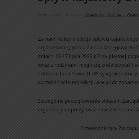
26 lipca 2022
Kategorie:
Aktualności
,
Archiwum
,
Ważne
Za nami kolejna edycja spływu kajakoweg
organizowany przez Zarząd Okręgowy NSZZ
dniach 16-17 lipca 2022 r. Przy pięknej pog
wraz z rodzinami mogli się zrelaksować i 
szlakiem Jana Pawła II. Wszyscy uczestnic
doczekać kolejnej edycji, a więc do zobacze
Szczególne podziękowania składam Zarz
organizacji imprezy, oraz Powszechnemu 
Przewodniczący Zarządu