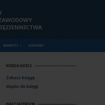
W
 ZAWODOWY
IĘZIENNICTWA
BENEFITY
KONTAKT
KSIĘGA GOŚCI:
Zobacz księgę
dopisz do księgi
NASZ FACEBOOK