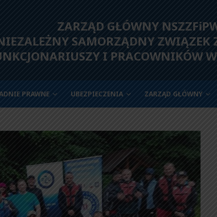
ZARZĄD GŁÓWNY NSZZFiP
IEZALEŻNY SAMORZĄDNY ZWIĄZEK
UNKCJONARIUSZY I PRACOWNIKÓW W
ADNIE PRAWNE
UBEZPIECZENIA
ZARZĄD GŁÓWNY