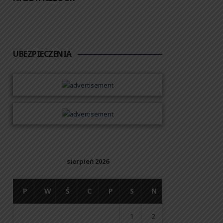
UBEZPIECZENIA
sierpień 2026
P
W
Ś
C
P
S
N
1
2