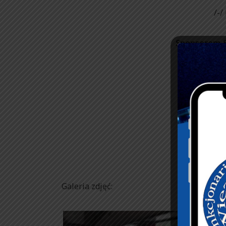
/-/
Sponsorem S
Galeria zdjęć: