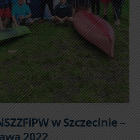
SZZFiPW w Szczecinie –
rawa 2022