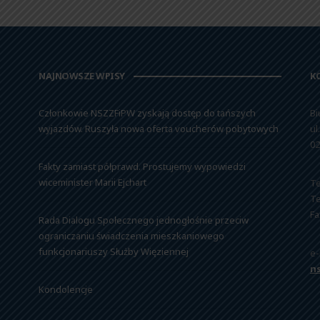
NAJNOWSZE WPISY
K
Członkowie NSZZFiPW zyskają dostęp do tańszych
Bi
wyjazdów. Ruszyła nowa oferta voucherów pobytowych
ul
02
Fakty zamiast półprawd. Prostujemy wypowiedzi
wiceminister Marii Ejchart
Te
Te
Fa
Rada Dialogu Społecznego jednogłośnie przeciw
ograniczaniu świadczenia mieszkaniowego
funkcjonariuszy Służby Więziennej
e-
n
Kondolencje