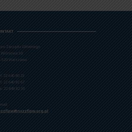
ONTAKT
uro Zarządu Głównego
. Wiśniowa 50
-520 Warszawa
l: 22 640 80 23
l: 22 640 82 67
x: 22 849 82 30
mail:
szzfipw@nszzfipw.org.pl