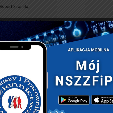
 Robert Szumiło
trategicznym jest PZU.