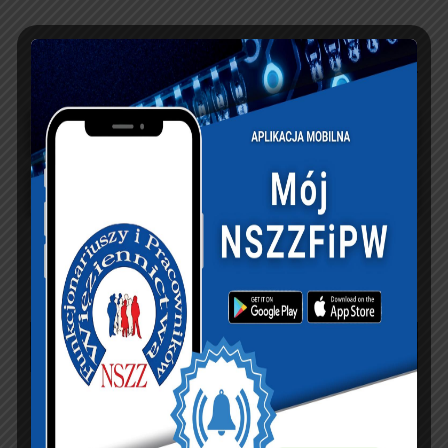
UBEZPIECZENIA
sierpień 2026
P
W
Ś
C
P
S
N
1
2