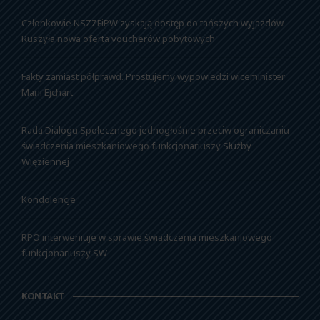
Członkowie NSZZFiPW zyskają dostęp do tańszych wyjazdów.
Ruszyła nowa oferta voucherów pobytowych
Fakty zamiast półprawd. Prostujemy wypowiedzi wiceminister
Marii Ejchart
Rada Dialogu Społecznego jednogłośnie przeciw ograniczaniu
świadczenia mieszkaniowego funkcjonariuszy Służby
Więziennej
Kondolencje
RPO interweniuje w sprawie świadczenia mieszkaniowego
funkcjonariuszy SW
KONTAKT