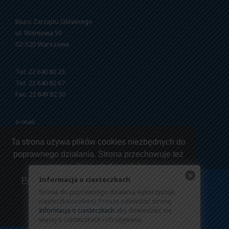
Biuro Zarządu Głównego
ul. Wiśniowa 50
02-520 Warszawa
Tel: 22 640 80 23
Tel: 22 640 82 67
Fax: 22 849 82 30
e-mail:
nszzfipw@nszzfipw.org.pl
Ta strona używa plików cookies niezbędnych do
poprawnego działania. Strona przechowuje też
pewne dane użytkowników.
Informacja o ciasteczkach
Przeczytaj jak korzystamy z twoich danych
Strona do poprawnego działania wykorzystuje
Copyright © 2026 NSZZ Funkcjonariuszy i Pracowników
ciasteczka(cookies). Proszę odwiedzić stronę
Rozumiem
Więziennictwa.
Informacja o ciasteczkach
aby dowiedzieć się
więcej o ciasteczkach i ich używaniu.