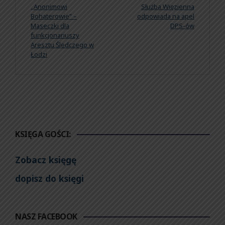
,,Anonimowi
Służba Więzienna
Bohaterowie” –
odpowiada na apel
Maseczki dla
DPS-ów
funkcjonariuszy
Aresztu Śledczego w
Łodzi
KSIĘGA GOŚCI:
Zobacz księgę
dopisz do księgi
NASZ FACEBOOK