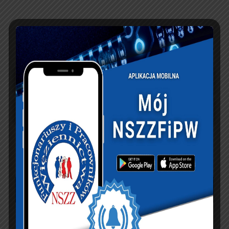
UBEZPIECZENIA
sierpień 2026
P
W
Ś
C
P
S
N
1
2