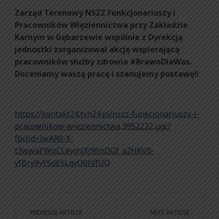
Zarząd Terenowy NSZZ Funkcjonariuszy i
Pracowników Więziennictwa przy Zakładzie
Karnym w Gębarzewie wspólnie z Dyrekcją
jednostki zorganizował akcję wspierającą
pracowników służby zdrowia #BrawoDlaWas.
Doceniamy waszą pracę i szanujemy postawę!!
https://kontakt24.tvn24.pl/nszz-funkcjonariuszy-i-
pracownikow-wieziennictwa,3952232,ugc?
fbclid=IwAR0-X-
t3wwaPWpCLeyjhJXj9fmDGf_a2HKV0-
yfBry9yY5dE5LqyQ0tVfUQ
PREVIOUS ARTICLE
NEXT ARTICLE