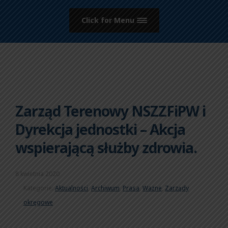
Click for Menu
Zarząd Terenowy NSZZFiPW i
Dyrekcja jednostki – Akcja
wspierającą służby zdrowia.
8 kwietnia 2020
Kategorie:
Aktualności
,
Archiwum
,
Prasa
,
Ważne
,
Zarządy
okręgowe