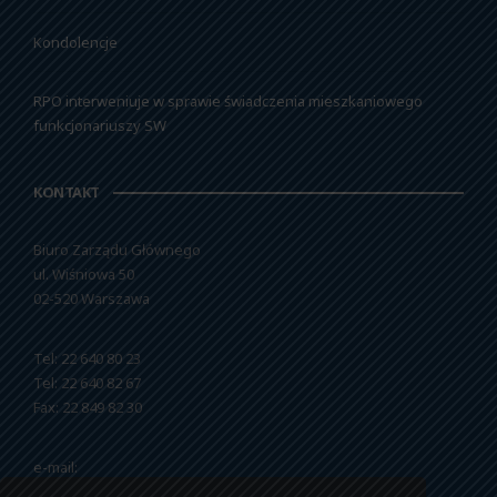
Kondolencje
RPO interweniuje w sprawie świadczenia mieszkaniowego
funkcjonariuszy SW
KONTAKT
Biuro Zarządu Głównego
ul. Wiśniowa 50
02-520 Warszawa
Tel: 22 640 80 23
Tel: 22 640 82 67
Fax: 22 849 82 30
e-mail:
nszzfipw@nszzfipw.org.pl