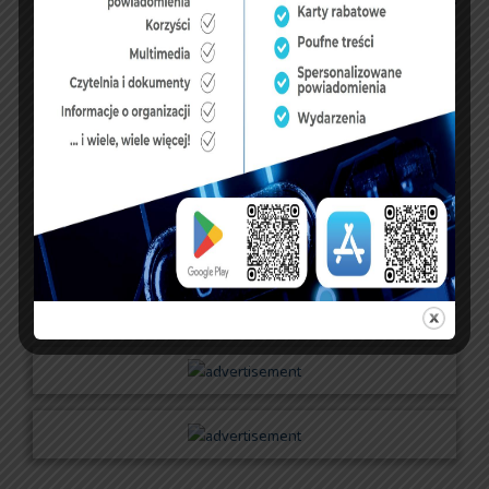
KSIĘGA GOŚCI:
Zobacz księgę
dopisz do księgi
NASZ FACEBOOK
UBEZPIECZENIA