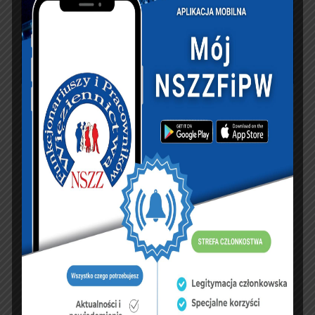
PREVIOUS ARTICLE
NEXT ARTICLE
“ŚWIĄTECZNA
Akcja „Świąteczna
PACZKA” NSZZFiPW
Paczka” Zarząd
ZARZĄD OKRĘGOWY
Okręgowy NSZZFiPW
W RZESZOWIE
w Olsztynie