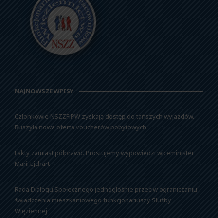
NAJNOWSZE WPISY
Członkowie NSZZFiPW zyskają dostęp do tańszych wyjazdów.
Ruszyła nowa oferta voucherów pobytowych
Fakty zamiast półprawd. Prostujemy wypowiedzi wiceminister
Marii Ejchart
Rada Dialogu Społecznego jednogłośnie przeciw ograniczaniu
świadczenia mieszkaniowego funkcjonariuszy Służby
Więziennej