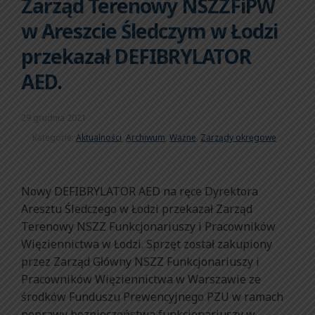
Zarząd Terenowy NSZZFiPW
w Areszcie Śledczym w Łodzi
przekazał DEFIBRYLATOR
AED.
29 grudnia 2021
Kategorie:
Aktualności
,
Archiwum
,
Ważne
,
Zarządy okręgowe
Nowy DEFIBRYLATOR AED na ręce Dyrektora
Aresztu Śledczego w Łodzi przekazał Zarząd
Terenowy NSZZ Funkcjonariuszy i Pracowników
Więziennictwa w Łodzi. Sprzęt został zakupiony
przez Zarząd Główny NSZZ Funkcjonariuszy i
Pracowników Więziennictwa w Warszawie ze
środków Funduszu Prewencyjnego PZU w ramach
poprawy bezpieczeństwa funkcjonariuszy w