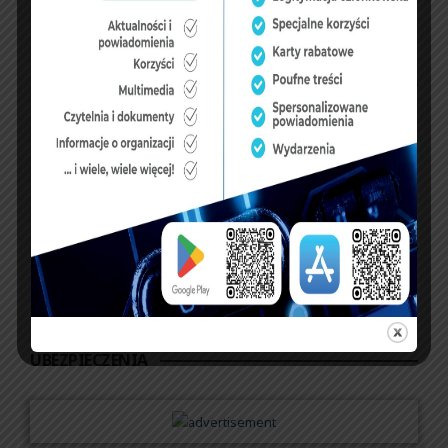
KSIĘGA GOŚCI:
Zobacz księgę
dopisz do księgi
NASZ FACEBOOK
UBEZPIECZENIA