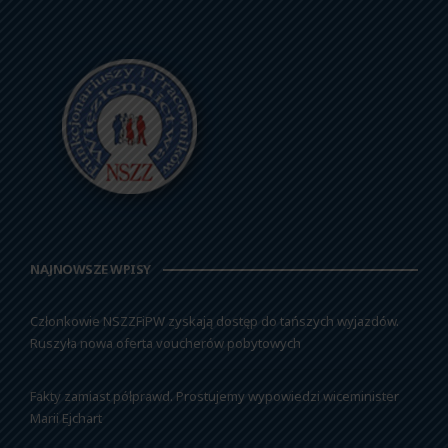
NAJNOWSZE WPISY
Członkowie NSZZFiPW zyskają dostęp do tańszych wyjazdów.
Ruszyła nowa oferta voucherów pobytowych
Fakty zamiast półprawd. Prostujemy wypowiedzi wiceminister
Marii Ejchart