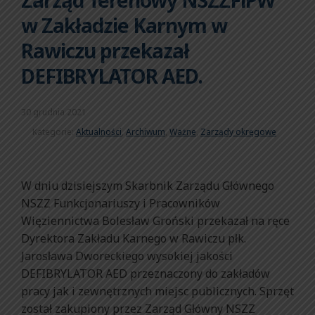
Zarząd Terenowy NSZZFiPW
w Zakładzie Karnym w
Rawiczu przekazał
DEFIBRYLATOR AED.
30 grudnia 2021
Kategorie:
Aktualności
,
Archiwum
,
Ważne
,
Zarządy okręgowe
W dniu dzisiejszym Skarbnik Zarządu Głównego
NSZZ Funkcjonariuszy i Pracowników
Więziennictwa Bolesław Groński przekazał na ręce
Dyrektora Zakładu Karnego w Rawiczu płk.
Jarosława Dworeckiego wysokiej jakości
DEFIBRYLATOR AED przeznaczony do zakładów
pracy jak i zewnętrznych miejsc publicznych. Sprzęt
został zakupiony przez Zarząd Główny NSZZ