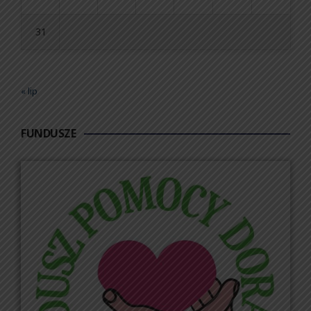
31
« lip
FUNDUSZE