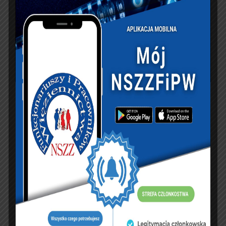
PREVIOUS ARTICLE
NEXT ARTICLE
“Uroczysta” odprawa
Nie ma modernizacji,
Wiceministra
nie ma zakupowych
Sprawiedliwości
szaleństw
Michała Wosia z
kierownictwem
Służby Więziennej