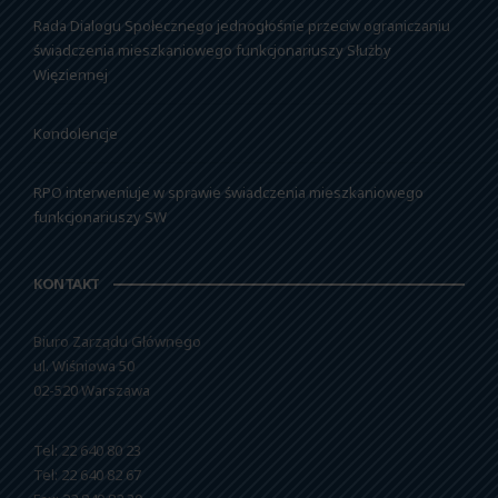
Rada Dialogu Społecznego jednogłośnie przeciw ograniczaniu
świadczenia mieszkaniowego funkcjonariuszy Służby
Więziennej
Kondolencje
RPO interweniuje w sprawie świadczenia mieszkaniowego
funkcjonariuszy SW
KONTAKT
Biuro Zarządu Głównego
ul. Wiśniowa 50
02-520 Warszawa
Tel: 22 640 80 23
Tel: 22 640 82 67