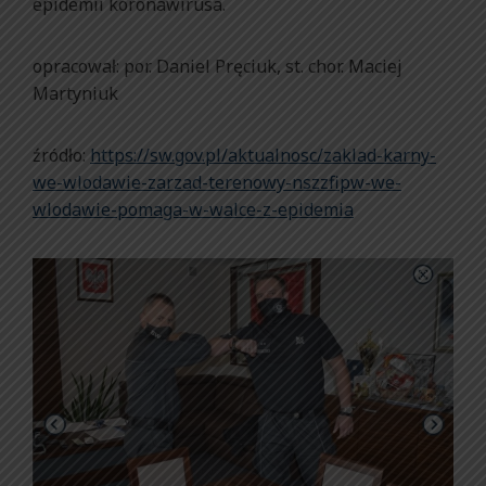
epidemii koronawirusa.
opracował: por. Daniel Pręciuk, st. chor. Maciej
Martyniuk
źródło:
https://sw.gov.pl/aktualnosc/zaklad-karny-
we-wlodawie-zarzad-terenowy-nszzfipw-we-
wlodawie-pomaga-w-walce-z-epidemia