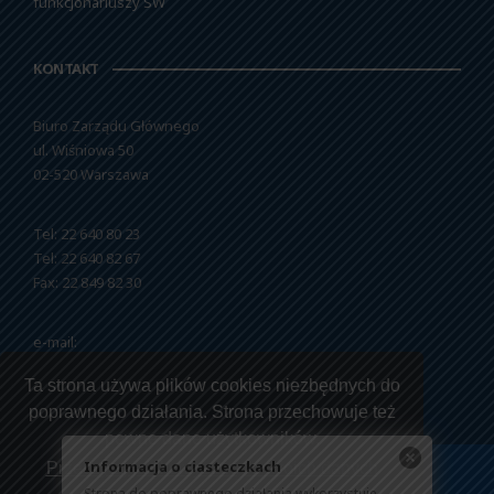
funkcjonariuszy SW
KONTAKT
Biuro Zarządu Głównego
ul. Wiśniowa 50
02-520 Warszawa
Tel: 22 640 80 23
Tel: 22 640 82 67
Fax: 22 849 82 30
e-mail:
nszzfipw@nszzfipw.org.pl
Ta strona używa plików cookies niezbędnych do
poprawnego działania. Strona przechowuje też
pewne dane użytkowników.
Informacja o ciasteczkach
Przeczytaj jak korzystamy z twoich danych
Strona do poprawnego działania wykorzystuje