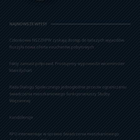
NAJNOWSZE WPISY
Członkowie NSZZFiPW zyskają dostęp do tańszych wyjazdów.
Ruszyła nowa oferta voucherów pobytowych
Fakty zamiast półprawd. Prostujemy wypowiedzi wiceminister
Marii Ejchart
Rada Dialogu Społecznego jednogłośnie przeciw ograniczaniu
świadczenia mieszkaniowego funkcjonariuszy Służby
Więziennej
Kondolencje
RPO interweniuje w sprawie świadczenia mieszkaniowego