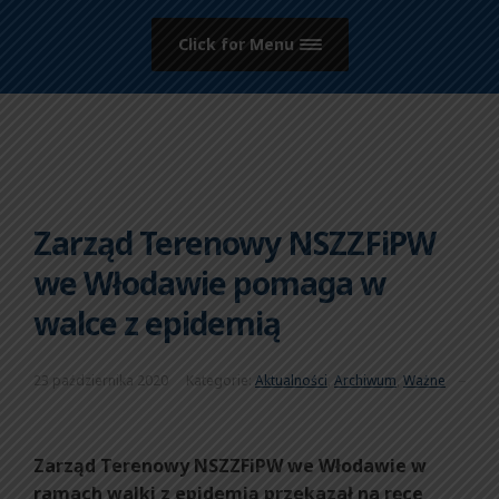
Click for Menu
Zarząd Terenowy NSZZFiPW
we Włodawie pomaga w
walce z epidemią
23 października 2020
Kategorie:
Aktualności
,
Archiwum
,
Ważne
Zarząd Terenowy NSZZFiPW we Włodawie w
ramach walki z epidemią przekazał na ręce