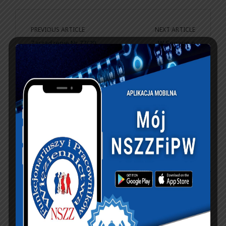
PREVIOUS ARTICLE
NEXT ARTICLE
Zarządzenie Nr 77/20
W Senacie o
Dyrektora
mundurowych L-4 na
Generalnego SW.
kwarantannie i
izolacji. Katalog służb
nie został
rozszerzony
KSIĘGA GOŚCI:
Zobacz księgę
dopisz do księgi