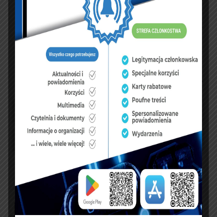
NASZ FACEBOOK
UBEZPIECZENIA
sierpień 2026
P
W
Ś
C
P
S
N