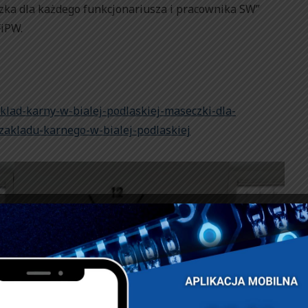
zka dla każdego funkcjonariusza i pracownika SW”
iPW.
klad-karny-w-bialej-podlaskiej-maseczki-dla-
zakladu-karnego-w-bialej-podlaskiej