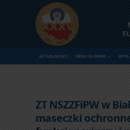
N
F
AKTUALNOŚCI
MENU GŁÓWNE
WYKŁ
ZT NSZZFiPW w Biał
maseczki ochronne