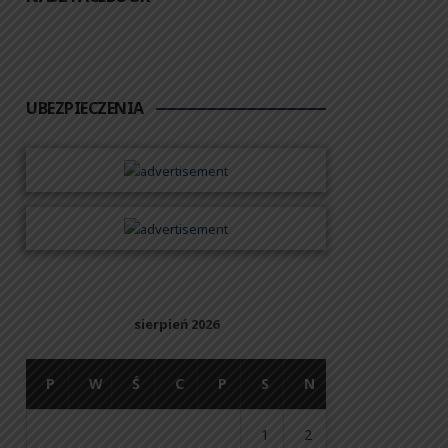
UBEZPIECZENIA
sierpień 2026
P
W
Ś
C
P
S
N
1
2