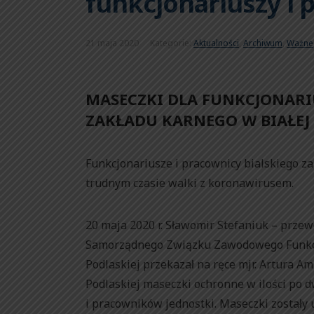
funkcjonariuszy i
21 maja 2020
Kategorie:
Aktualności
,
Archiwum
,
Ważne
MASECZKI DLA FUNKCJONAR
ZAKŁADU KARNEGO W BIAŁEJ 
Funkcjonariusze i pracownicy bialskiego z
trudnym czasie walki z koronawirusem.
20 maja 2020 r. Sławomir Stefaniuk – prz
Samorządnego Związku Zawodowego Funkcjo
Podlaskiej przekazał na ręce mjr. Artura A
Podlaskiej maseczki ochronne w ilości po d
i pracowników jednostki. Maseczki zostały