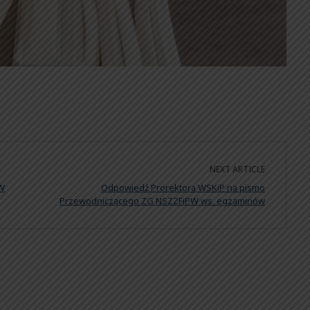
NEXT ARTICLE
PW
Odpowiedź Prorektora WSKiP na pismo
Przewodniczącego ZG NSZZFiPW ws. egzaminów