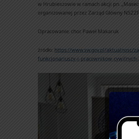
w Hrubieszowie w ramach akcji pn. „Masec
organizowanej przez Zarząd Główny NSZZF
Opracowanie: chor. Paweł Makaruk
źródło:
https://www.sw.gov.pl/aktualnosc/za
funkcjonariuszy-i-pracownikow-cywilnych-