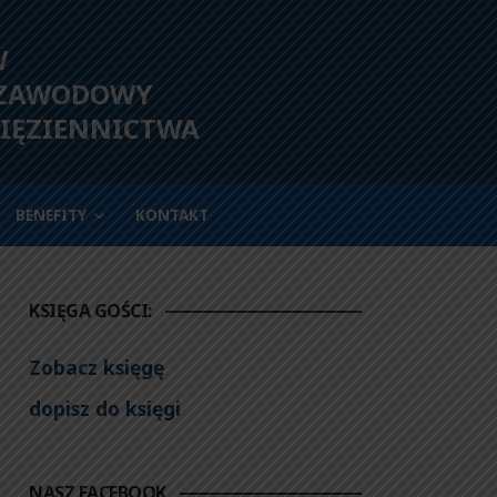
W
 ZAWODOWY
IĘZIENNICTWA
BENEFITY
KONTAKT
KSIĘGA GOŚCI:
Zobacz księgę
dopisz do księgi
NASZ FACEBOOK