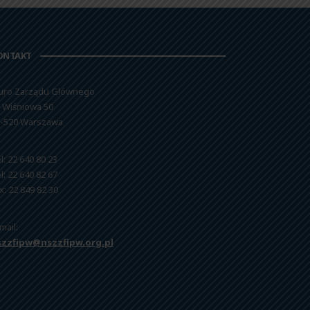
ONTAKT
uro Zarządu Głównego
. Wiśniowa 50
-520 Warszawa
l: 22 640 80 23
l: 22 640 82 67
x: 22 849 82 30
mail:
szzfipw@nszzfipw.org.pl