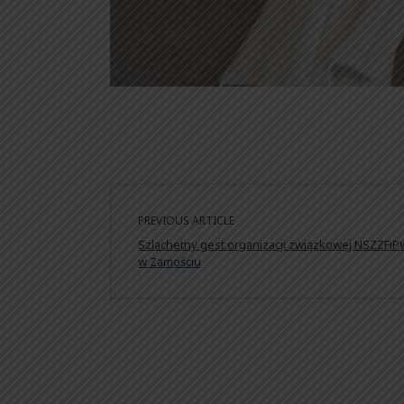
PREVIOUS ARTICLE
Szlachetny gest organizacji związkowej NSZZFi
w Zamościu