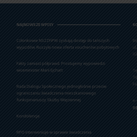
NAJNOWSZE WPISY
K
Członkowie NSZZFiPW zyskają dostęp do tańszych
Bi
wyjazdów. Ruszyła nowa oferta voucherów pobytowych
ul
02
Fakty zamiast półprawd. Prostujemy wypowiedzi
wiceminister Marii Ejchart
Te
Te
Fa
Rada Dialogu Społecznego jednogłośnie przeciw
ograniczaniu świadczenia mieszkaniowego
funkcjonariuszy Służby Więziennej
e-
n
Kondolencje
RPO interweniuje w sprawie świadczenia