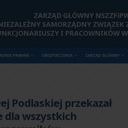
ZARZĄD GŁÓWNY NSZZFiP
IEZALEŻNY SAMORZĄDNY ZWIĄZEK
UNKCJONARIUSZY I PRACOWNIKÓW W
ADNIE PRAWNE
UBEZPIECZENIA
ZARZĄD GŁÓWNY
ej Podlaskiej przekazał
 dla wszystkich