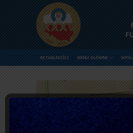
N
F
AKTUALNOŚCI
MENU GŁÓWNE
WYKŁ