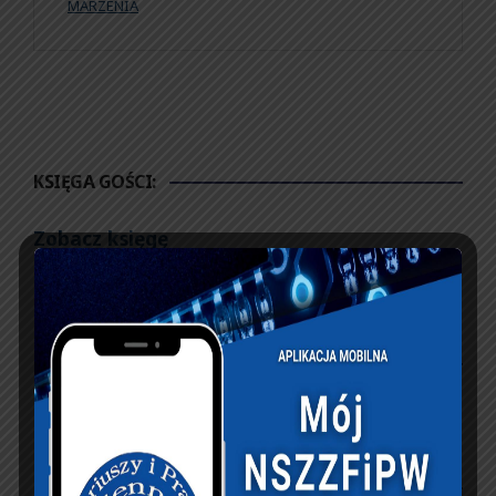
MARZENIA
KSIĘGA GOŚCI:
Zobacz księgę
dopisz do księgi
NASZ FACEBOOK
UBEZPIECZENIA