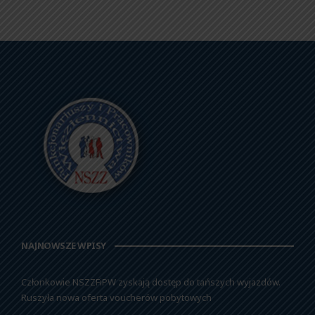
NAJNOWSZE WPISY
Członkowie NSZZFiPW zyskają dostęp do tańszych wyjazdów.
Ruszyła nowa oferta voucherów pobytowych