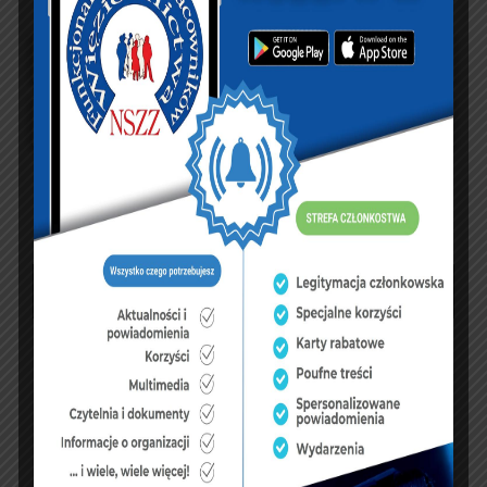
sierpień 2026
P
W
Ś
C
P
S
N
1
2
3
4
5
6
7
8
9
10
11
12
13
14
15
16