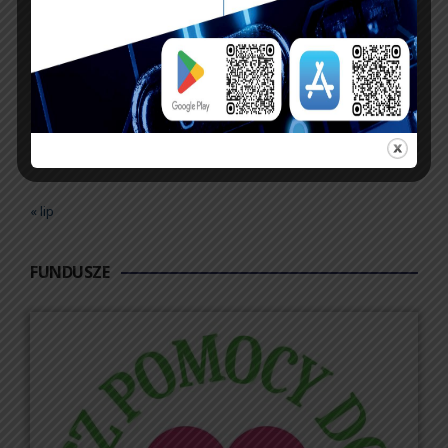
17
18
19
20
21
22
23
24
25
26
27
28
29
30
31
« lip
FUNDUSZE