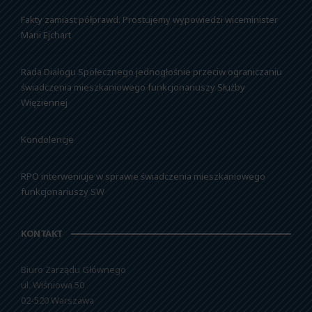
Fakty zamiast półprawd. Prostujemy wypowiedzi wiceminister
Marii Ejchart
Rada Dialogu Społecznego jednogłośnie przeciw ograniczaniu
świadczenia mieszkaniowego funkcjonariuszy Służby
Więziennej
Kondolencje
RPO interweniuje w sprawie świadczenia mieszkaniowego
funkcjonariuszy SW
KONTAKT
Biuro Zarządu Głównego
ul. Wiśniowa 50
02-520 Warszawa