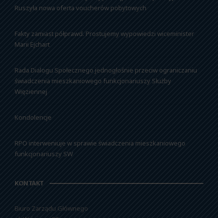
Ruszyła nowa oferta voucherów pobytowych
Fakty zamiast półprawd. Prostujemy wypowiedzi wiceminister
Marii Ejchart
Rada Dialogu Społecznego jednogłośnie przeciw ograniczaniu
świadczenia mieszkaniowego funkcjonariuszy Służby
Więziennej
Kondolencje
RPO interweniuje w sprawie świadczenia mieszkaniowego
funkcjonariuszy SW
KONTAKT
Biuro Zarządu Głównego