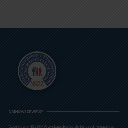
NAJNOWSZE WPISY
Członkowie NSZZFiPW zyskają dostęp do tańszych wyjazdów.