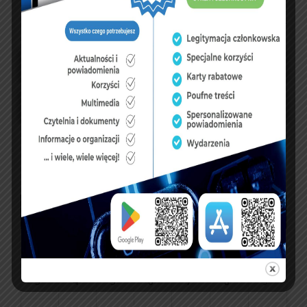
UBEZPIECZENIA
sierpień 2026
P
W
Ś
C
P
S
N
1
2
3
4
5
6
7
8
9