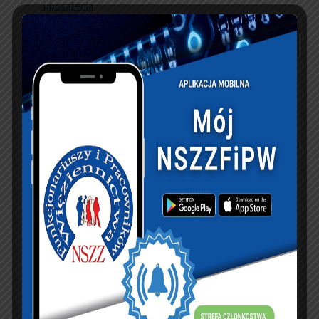
uposażenia
zasadniczego f-szy
SW.
KSIĘGA GOŚCI:
Zobacz księgę
dopisz do księgi
NASZ FACEBOOK