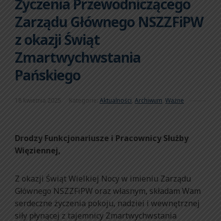
Życzenia Przewodniczącego
Zarządu Głównego NSZZFiPW
z okazji Świąt
Zmartwychwstania
Pańskiego
18 kwietnia 2025
Kategorie:
Aktualności
,
Archiwum
,
Ważne
Drodzy Funkcjonariusze i Pracownicy Służby
Więziennej,
Z okazji Świąt Wielkiej Nocy w imieniu Zarządu
Głównego NSZZFiPW oraz własnym, składam Wam
serdeczne życzenia pokoju, nadziei i wewnętrznej
siły płynącej z tajemnicy Zmartwychwstania