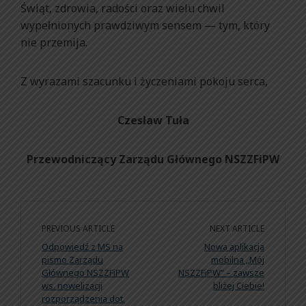
Świąt, zdrowia, radości oraz wielu chwil
wypełnionych prawdziwym sensem — tym, który
nie przemija.
Z wyrazami szacunku i życzeniami pokoju serca,
Czesław Tuła
Przewodniczący Zarządu Głównego NSZZFiPW
PREVIOUS ARTICLE
NEXT ARTICLE
Odpowiedź z MS na
Nowa aplikacja
pismo Zarządu
mobilna „Mój
Głównego NSZZFiPW
NSZZFiPW” – zawsze
ws. nowelizacji
bliżej Ciebie!
rozporządzenia dot.