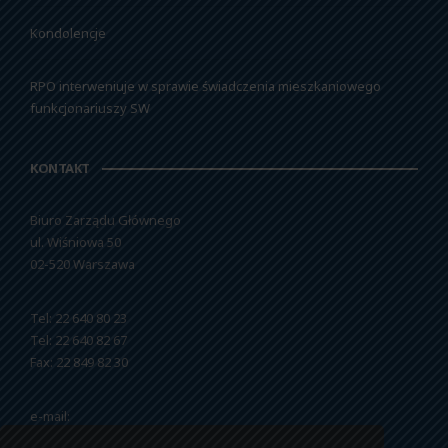
Kondolencje
RPO interweniuje w sprawie świadczenia mieszkaniowego
funkcjonariuszy SW
KONTAKT
Biuro Zarządu Głównego
ul. Wiśniowa 50
02-520 Warszawa
Tel: 22 640 80 23
Tel: 22 640 82 67
Fax: 22 849 82 30
e-mail:
nszzfipw@nszzfipw.org.pl