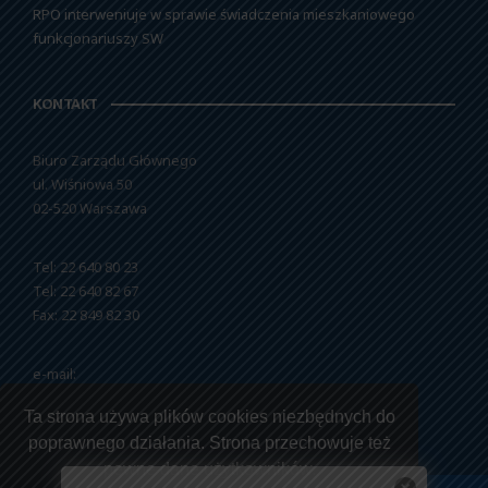
RPO interweniuje w sprawie świadczenia mieszkaniowego
funkcjonariuszy SW
KONTAKT
Biuro Zarządu Głównego
ul. Wiśniowa 50
02-520 Warszawa
Tel: 22 640 80 23
Tel: 22 640 82 67
Fax: 22 849 82 30
e-mail:
nszzfipw@nszzfipw.org.pl
Ta strona używa plików cookies niezbędnych do
poprawnego działania. Strona przechowuje też
pewne dane użytkowników.