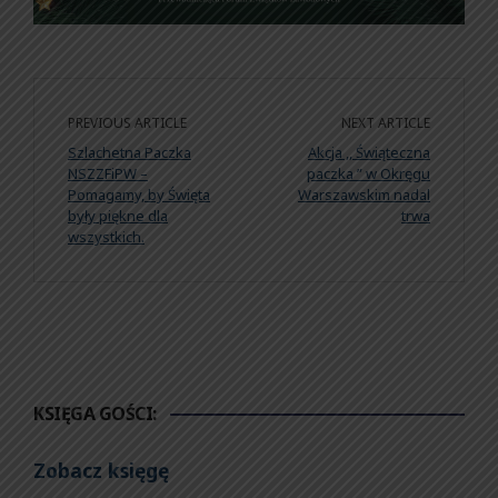
PREVIOUS ARTICLE
NEXT ARTICLE
Szlachetna Paczka
Akcja ,, Świąteczna
NSZZFiPW –
paczka ” w Okręgu
Pomagamy, by Święta
Warszawskim nadal
były piękne dla
trwa
wszystkich.
KSIĘGA GOŚCI:
Zobacz księgę