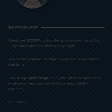
NAJNOWSZE WPISY
Członkowie NSZZFiPW zyskają dostęp do tańszych wyjazdów.
Ruszyła nowa oferta voucherów pobytowych
Fakty zamiast półprawd. Prostujemy wypowiedzi wiceminister
Marii Ejchart
Rada Dialogu Społecznego jednogłośnie przeciw ograniczaniu
świadczenia mieszkaniowego funkcjonariuszy Służby
Więziennej
Kondolencje