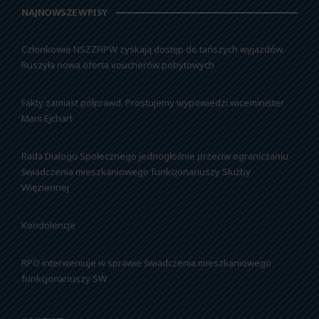
NAJNOWSZE WPISY
Członkowie NSZZFiPW zyskają dostęp do tańszych wyjazdów.
Ruszyła nowa oferta voucherów pobytowych
Fakty zamiast półprawd. Prostujemy wypowiedzi wiceminister
Marii Ejchart
Rada Dialogu Społecznego jednogłośnie przeciw ograniczaniu
świadczenia mieszkaniowego funkcjonariuszy Służby
Więziennej
Kondolencje
RPO interweniuje w sprawie świadczenia mieszkaniowego
funkcjonariuszy SW