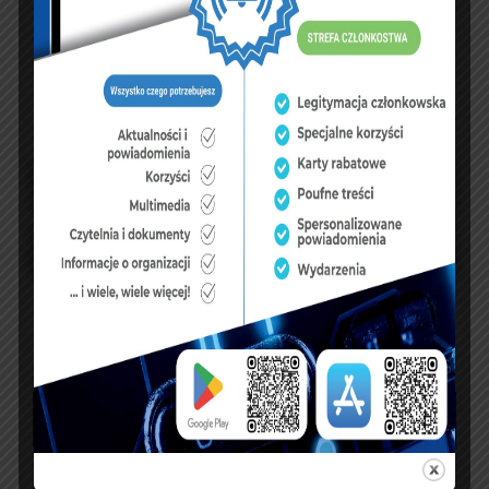
UBEZPIECZENIA
sierpień 2026
P
W
Ś
C
P
S
N
1
2