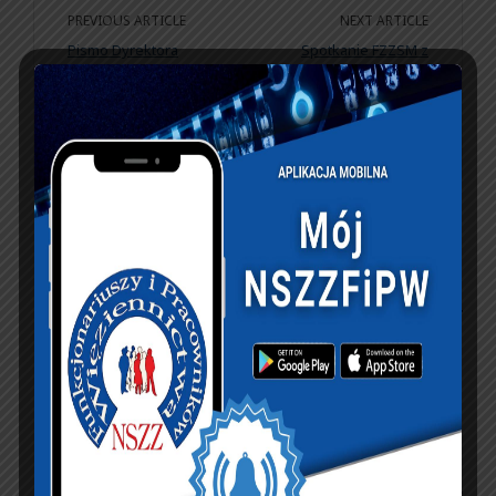
PREVIOUS ARTICLE
NEXT ARTICLE
Pismo Dyrektora
Spotkanie FZZSM z
Biura Kadr i Szkolenia
Marszałek Sejmu
w sprawie wątpliwości
sposobu rozliczania
czasu.
KSIĘGA GOŚCI:
Zobacz księgę
dopisz do księgi
NASZ FACEBOOK