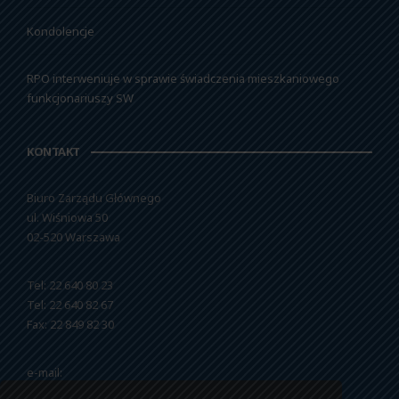
Kondolencje
RPO interweniuje w sprawie świadczenia mieszkaniowego
funkcjonariuszy SW
KONTAKT
Biuro Zarządu Głównego
ul. Wiśniowa 50
02-520 Warszawa
Tel: 22 640 80 23
Tel: 22 640 82 67
Fax: 22 849 82 30
e-mail:
nszzfipw@nszzfipw.org.pl