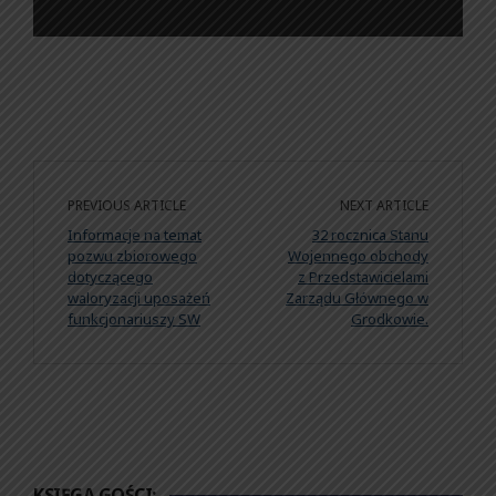
PREVIOUS ARTICLE
NEXT ARTICLE
Informacje na temat
32 rocznica Stanu
pozwu zbiorowego
Wojennego obchody
dotyczącego
z Przedstawicielami
waloryzacji uposażeń
Zarządu Głównego w
funkcjonariuszy SW
Grodkowie.
KSIĘGA GOŚCI: