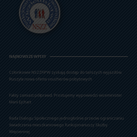
NAJNOWSZE WPISY
Członkowie NSZZFiPW zyskają dostęp do tańszych wyjazdów.
Ruszyła nowa oferta voucherów pobytowych
Fakty zamiast półprawd. Prostujemy wypowiedzi wiceminister
Marii Ejchart
Rada Dialogu Społecznego jednogłośnie przeciw ograniczaniu
świadczenia mieszkaniowego funkcjonariuszy Służby
Więziennej