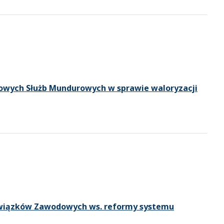
owych Służb Mundurowych w sprawie waloryzacji
wiązków Zawodowych ws. reformy systemu