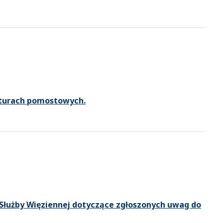
yturach pomostowych.
Służby Więziennej dotyczące zgłoszonych uwag do