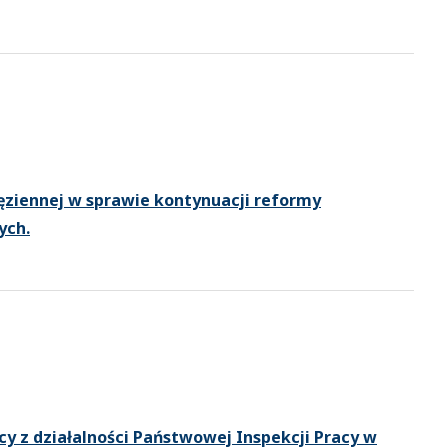
ęziennej w sprawie kontynuacji reformy
ych.
 z działalności Państwowej Inspekcji Pracy w