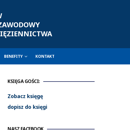
W
 ZAWODOWY
IĘZIENNICTWA
BENEFITY
KONTAKT
KSIĘGA GOŚCI:
Zobacz księgę
dopisz do księgi
NASZ FACEBOOK