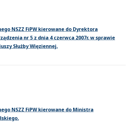
ego NSZZ FiPW kierowane do Dyrektora
ądzenia nr 5 z dnia 4 czerwca 2007r. w sprawie
uszy Służby Więziennej.
ego NSZZ FiPW kierowane do Ministra
lskiego.