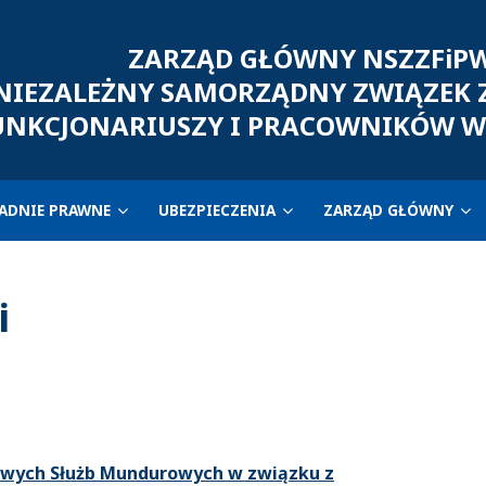
ZARZĄD GŁÓWNY NSZZFiP
IEZALEŻNY SAMORZĄDNY ZWIĄZEK
UNKCJONARIUSZY I PRACOWNIKÓW W
ADNIE PRAWNE
UBEZPIECZENIA
ZARZĄD GŁÓWNY
i
owych Służb Mundurowych w związku z