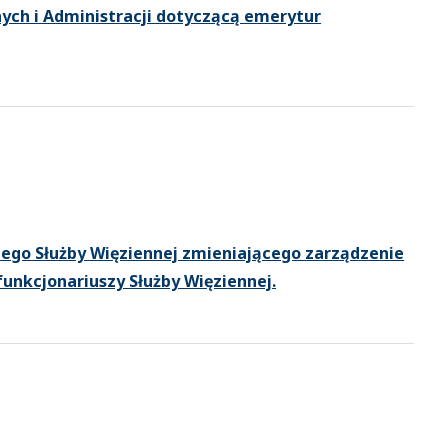
ch i Administracji dotyczącą emerytur
nego Służby Więziennej zmieniającego zarządzenie
unkcjonariuszy Służby Więziennej.