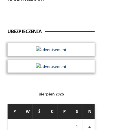
UBEZPIECZENIA
sierpień 2026
P
W
Ś
C
P
S
N
1
2