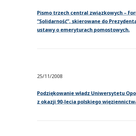
Pismo trzech central związkowych – F
“Solidarność”, skierowane do Prezyden
ustawy o emeryturach pomostowych.
25/11/2008
Podziękowanie władz Uniwersytetu Opols
z okazji 90-lecia polskiego więziennictw