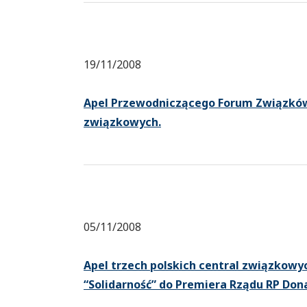
19/11/2008
Apel Przewodniczącego Forum Związków
związkowych.
05/11/2008
Apel trzech polskich central związkow
“Solidarność” do Premiera Rządu RP Don