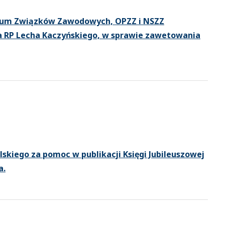
orum Związków Zawodowych, OPZZ i NSZZ
ta RP Lecha Kaczyńskiego, w sprawie zawetowania
kiego za pomoc w publikacji Księgi Jubileuszowej
a.