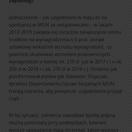
zapomóg).
Jednocześnie – jak uzgodniono w maju br. na
spotkaniu w MON ze związkowcami – w latach
2017-2019 zakłada się coroczne zwiększanie limitu
środków na wynagrodzenia o 5 proc. ponad
ustawowy wskaźnik wzrostu wynagrodzeń, co
powinno skutkować wzrostem pracowniczych
wynagrodzeń o kwotę: ok. 210 zł już w 2017 r ( o ok.
250 zł w 2018 r. i ok. 270 zł w 2019 r. ). Ostatnio jak
poinformował posłów płk Sławomir Filipczak,
dyrektor Departamentu Spraw Socjalnych MON,
trwają starania, aby powyższe uzgodnienia przyjął
rząd.
W tej sytuacji, żołnierze zawodowi byliby jedyną
służbą pominiętą przy podwyżkach, bowiem
wyższe uposażenia mają otrzymać także wszyscy