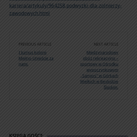
kariera/artykuly/964258,podwyzki-dla-zolnierzy-
zawodowych.html
PREVIOUS ARTICLE
NEXT ARTICLE
I turnus kolonii
Międzynarodowy
Mielno-Unieście za
obóz rekreacyjno –
nami.
sportowy w Ośrodku
wypoczynkowym
,,Sangos” w Górkach
Wielkich w Beskidzie
Ślaskim.
KSIĘGA GOŚCI: