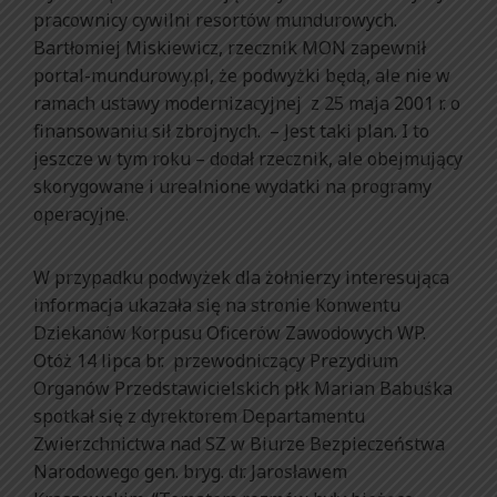
pracownicy cywilni resortów mundurowych.
Bartłomiej Miskiewicz, rzecznik MON zapewnił
portal-mundurowy.pl, że podwyżki będą, ale nie w
ramach ustawy modernizacyjnej z 25 maja 2001 r. o
finansowaniu sił zbrojnych. – Jest taki plan. I to
jeszcze w tym roku – dodał rzecznik, ale obejmujący
skorygowane i urealnione wydatki na programy
operacyjne.
W przypadku podwyżek dla żołnierzy interesująca
informacja ukazała się na stronie Konwentu
Dziekanów Korpusu Oficerów Zawodowych WP.
Otóż 14 lipca br. przewodniczący Prezydium
Organów Przedstawicielskich płk Marian Babuśka
spotkał się z dyrektorem Departamentu
Zwierzchnictwa nad SZ w Biurze Bezpieczeństwa
Narodowego gen. bryg. dr. Jarosławem