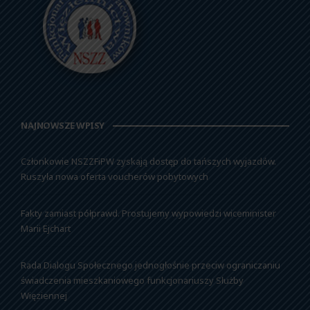
NAJNOWSZE WPISY
Członkowie NSZZFiPW zyskają dostęp do tańszych wyjazdów.
Ruszyła nowa oferta voucherów pobytowych
Fakty zamiast półprawd. Prostujemy wypowiedzi wiceminister
Marii Ejchart
Rada Dialogu Społecznego jednogłośnie przeciw ograniczaniu
świadczenia mieszkaniowego funkcjonariuszy Służby
Więziennej