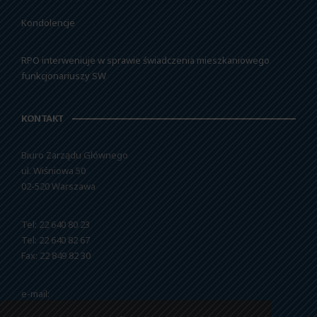
Kondolencje
RPO interweniuje w sprawie świadczenia mieszkaniowego
funkcjonariuszy SW
KONTAKT
Biuro Zarządu Głównego
ul. Wiśniowa 50
02-520 Warszawa
Tel: 22 640 80 23
Tel: 22 640 82 67
Fax: 22 849 82 30
e-mail:
nszzfipw@nszzfipw.org.pl