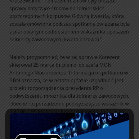
Kraszewskim. “Tematem rozmów były bieżące
sprawy dotyczące środowisk żołnierskich
poszczególnych korpusów. Główną kwestią, która
została omówiona podczas spotkania związana była
z planowanym podniesieniem wskaźnika uposażeń
żołnierzy zawodowych (kwota bazowa).”
Należy przypomnieć, że w tej sprawie Konwent
skierował 25 marca br. pismo do szefa MON
Antoniego Macierewicza. Informacja o spotkaniu w
BBN oznacza, że w ostatniej fazie uzgodnień jest
projekt rozporządzenia prezydenta RP o
podwyższeniu mnożnika dla żołnierzy zawodowych.
Obecne rozporządzenie podwyższające wskaźnik w
2,82 do 2,95 krotności kwoty bazowej ( 1523,29 zł)
zostało podpisane przez prezydenta Bronisława
Komorowskiego w ostatnim dniu jego urzędowania
(5 sierpnia 2015 r.). Nie jest wykluczone, że obecny