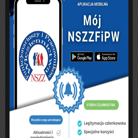
prezydent RP Andrzej Duda, złoży podpis pod tym
rozporządzeniem w przyszłym tygodniu a na pewno
przed Świętem Wojska Polskiego. Może to być miłe
zaskoczenie dla wojskowego środowiska. Środki na
podwyżkę są przewidziane w przyszłorocznym
budżecie, więc będzie obowiązywać od 1 stycznia
2017 r.
Projekt rozporządzenia musi mieć kontrasygnatę
premiera i akceptację ministra finansów, co
oznacza, że przeszedł wszystkie etapy uzgodnień w
resorcie obrony narodowej, w tym również z
departamentem: Budżetowym i Kadr MON.
Powstaje pytanie, o ile mogą zwiększyć się
przeciętne uposażenia żołnierzy zawodowych. I jak
ta dodatkowa pula zostanie podzielona – po równo