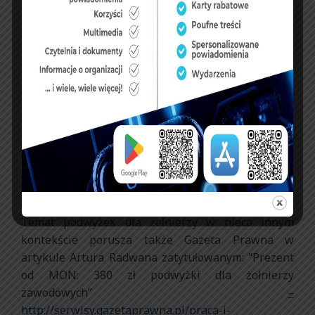
czy procentowo. W naszej ocenie, podwyżka
przewidziana od 1 stycznia 2017 r. będzie nie
mniejsza niż 0,18 i nie większa niż 0,25 krotność
kwoty bazowej, czyli mnożnik dla żołnierzy
wyniesie od 3,13 do 3,20 krotność tej kwoty. Brutto
będzie to od 250 zł do nawet 380 zł na etat.
Najbliższe dni potwierdzą, jaką podwyżkę od
przyszłego roku otrzymają żołnierze zawodowi.
R.Ch.
http://www.portal-mundurowy.pl/
Temat podwyżek dla żołnierzy w nieco innym
kontekście porusza także Gazeta Prawna w
artykule Artura Radwana zatytułowanym: “Prezent
od MON: 380 zł podwyżki dla żołnierzy
zawodowych”
–
http://serwisy.gazetaprawna.pl/praca-i-