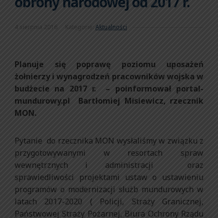
obrony narodowej od 2017 r.
4 sierpnia 2016
Kategorie:
Aktualności
Planuje się poprawę poziomu uposażeń
żołnierzy i wynagrodzeń pracowników wojska w
budżecie na 2017 r. – poinformował portal-
mundurowy.pl Bartłomiej Misiewicz, rzecznik
MON.
Pytanie do rzecznika MON wysłaliśmy w związku z
przygotowywanymi w resortach spraw
wewnętrznych i administracji oraz
sprawiedliwości projektami ustaw o ustawieniu
programów o modernizacji służb mundurowych w
latach 2017-2020 ( Policji, Straży Granicznej,
Państwowej Straży Pożarnej, Biura Ochrony Rządu