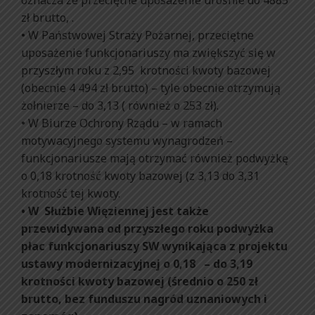
oznacza że przeciętne uposażenie urośnie do 4885
zł brutto, .
• W Państwowej Straży Pożarnej, przeciętne
uposażenie funkcjonariuszy ma zwiększyć się w
przyszłym roku z 2,95 krotności kwoty bazowej
(obecnie 4 494 zł brutto) – tyle obecnie otrzymują
żołnierze – do 3,13 ( również o 253 zł).
• W Biurze Ochrony Rządu – w ramach
motywacyjnego systemu wynagrodzeń –
funkcjonariusze mają otrzymać również podwyżkę
o 0,18 krotność kwoty bazowej (z 3,13 do 3,31
krotność tej kwoty.
• W Służbie Więziennej jest także
przewidywana od przyszłego roku podwyżka
płac funkcjonariuszy SW wynikająca z projektu
ustawy modernizacyjnej o 0,18 – do 3,19
krotności kwoty bazowej (średnio o 250 zł
brutto, bez funduszu nagród uznaniowych i