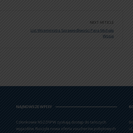
NEXT ARTICLE
List Wiceministra Sprawiedliwości Pana Michała
Wosia
NAJNOWSZE WPISY
K
Członkowie NSZZFiPW zyskają dostęp do tańszych
Bi
wyjazdów. Ruszyła nowa oferta voucherów pobytowych
ul