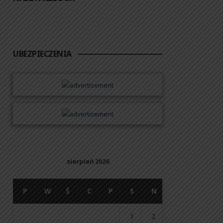
UBEZPIECZENIA
sierpień 2026
P
W
Ś
C
P
S
N
1
2