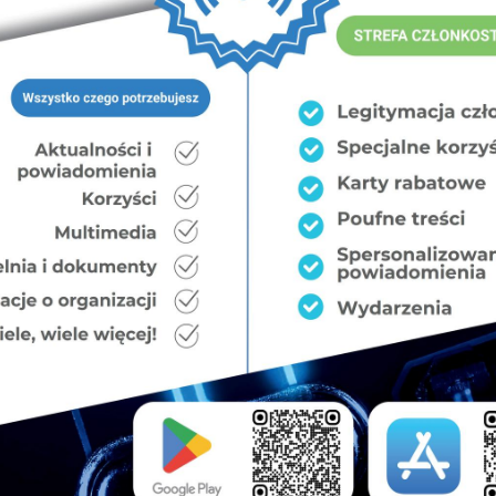
or Aresztu Śledczego w Białymstoku mjr Małgorzatą
talitarnych w latach 1939-1956 zamordowanych na
cie Pamięci.
mne podziękowania współpracującemu Związkowi
wników Więziennictwa oraz Dyrekcji Aresztu
do dalszej kontynuacji wymiany doświadczeń pomiędzy
rnym.
iczący Zarządu Głównego
Kamil Bachanowicz