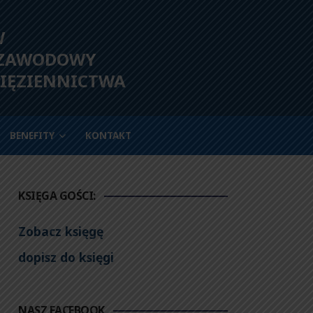
W
 ZAWODOWY
IĘZIENNICTWA
BENEFITY
KONTAKT
KSIĘGA GOŚCI:
Zobacz księgę
dopisz do księgi
NASZ FACEBOOK