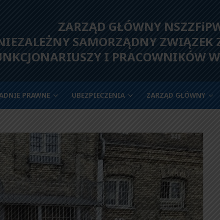
ZARZĄD GŁÓWNY NSZZFiP
IEZALEŻNY SAMORZĄDNY ZWIĄZEK
UNKCJONARIUSZY I PRACOWNIKÓW W
ADNIE PRAWNE
UBEZPIECZENIA
ZARZĄD GŁÓWNY