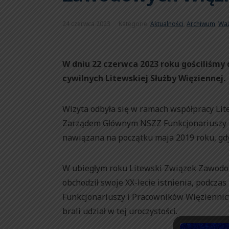
24 czerwca 2023
Kategorie:
Aktualności
,
Archiwum
,
Wa
W dniu 22 czerwca 2023 roku gościliśmy
cywilnych Litewskiej Służby Więziennej.
Wizyta odbyła się w ramach współpracy L
Zarządem Głównym NSZZ Funkcjonariuszy i
nawiązana na początku maja 2019 roku, gdy
W ubiegłym roku Litewski Związek Zawodow
obchodził swoje XX-lecie istnienia, podcz
Funkcjonariuszy i Pracowników Więzienni
brali udział w tej uroczystości.