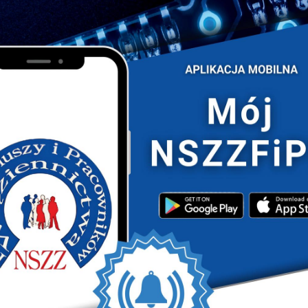
 z Przewodniczącym Związków Zawodowych Służby
asem wraz z przedstawicielami Zarządu Głównego NSZZ
wa, który reprezentowali: Czesław Tuła
Bachanowicz Wiceprzewodniczący Zarządu Głównego,
ego, Justyna Dudzińska Członek Zarządu Głównego
Komisji Rewizyjnej poznali Areszt Śledczy w
stoku mjr Małgorzata Błażewicz wraz ze swoimi
 Markiem Kuleszą oraz podległymi funkcjonariuszami
legację z Litwy. W ramach wizyty delegacja mogła
dbywania kary pozbawienia wolności w Polsce, oraz
budynkiem powstałym na początku XX wieku. Podczas
go NSZZ Funkcjonariuszy i Pracowników Więziennictwa
ewskich Związków Zawodowych Służby Więziennej