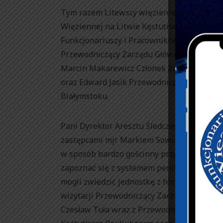
Tym razem Litewscy więziennicy na czele
Więziennej na Litwie Kęstutisem Pauliuk
Funkcjonariuszy i Pracowników Więziennict
Przewodniczący Zarządu Głównego, Kamil 
Marcin Makarewicz Członek Zarządu Główn
oraz Edward Jasik Przewodniczący Głównej 
Białymstoku.
Pani Dyrektor Aresztu Śledczego w Białym
zastępcami mjr Markiem Sowulewskim, mjr
w sposób bardzo gościnny przyjęli naszą de
zapoznać się z systemem penitencjarnym o
mogli zwiedzić jednostkę z historycznym 
wizytacji Przewodniczący Zarządu Główne
Czesław Tuła wraz z Przewodniczącym Lit