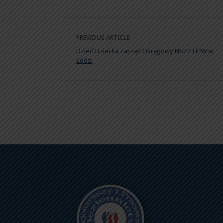
PREVIOUS ARTICLE
Dzień Dziecka Zarząd Okręgowy NSZZ FiPW w
Łodzi