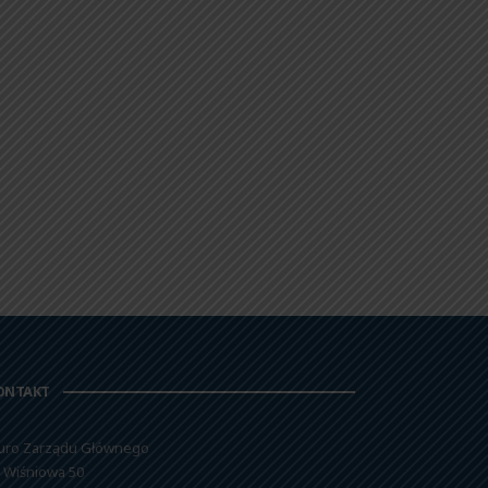
ONTAKT
uro Zarządu Głównego
. Wiśniowa 50