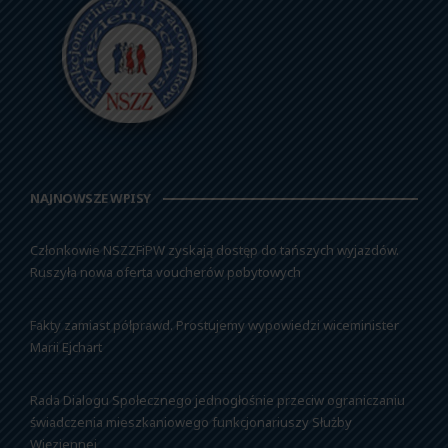
NAJNOWSZE WPISY
Członkowie NSZZFiPW zyskają dostęp do tańszych wyjazdów.
Ruszyła nowa oferta voucherów pobytowych
Fakty zamiast półprawd. Prostujemy wypowiedzi wiceminister
Marii Ejchart
Rada Dialogu Społecznego jednogłośnie przeciw ograniczaniu
świadczenia mieszkaniowego funkcjonariuszy Służby
Więziennej