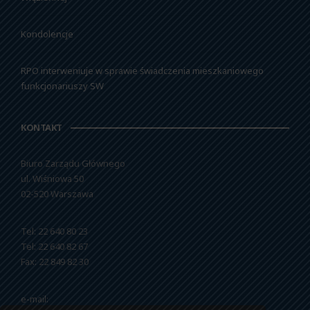
Kondolencje
RPO interweniuje w sprawie świadczenia mieszkaniowego
funkcjonariuszy SW
KONTAKT
Biuro Zarządu Głównego
ul. Wiśniowa 50
02-520 Warszawa
Tel: 22 640 80 23
Tel: 22 640 82 67
Fax: 22 849 82 30
e-mail: