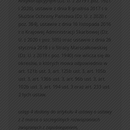
Antykorupcyjnym (Dz. U. z 2019 r. poz. 1921
i 2020), ustawie z dnia 8 grudnia 2017 r. o
Służbie Ochrony Państwa (Dz. U. z 2020 r.
poz. 384), ustawie z dnia 16 listopada 2016
r. o Krajowej Administracji Skarbowej (Dz.
U. z 2020 r. poz. 505) oraz ustawie z dnia 26
stycznia 2018 r. o Straży Marszałkowskiej
(Dz. U. z 2019 r. poz. 1940) nie wlicza się do
okresów, o których mowa odpowiednio w
art. 121b ust. 3, art. 125b ust. 3, art. 105b
ust. 3, art. 136b ust. 3, art. 96b ust. 3, art.
102b ust. 3, art. 194 ust. 3 oraz art. 233 ust.
2 tych ustaw.
ustęp 4 dodany do artykułu 4 ustawy o ustawy
z 2 marca o szczególnych rozwiązaniach
związanych z zapobieganiem,