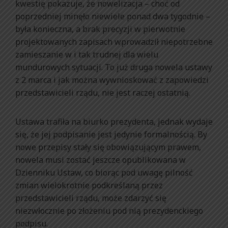
kwestię pokazuje, że nowelizacja – choć od
poprzedniej minęło niewiele ponad dwa tygodnie –
była konieczna, a brak precyzji w pierwotnie
projektowanych zapisach wprowadził niepotrzebne
zamieszanie w i tak trudnej dla wielu
mundurowych sytuacji. To już druga nowela ustawy
z 2 marca i jak można wywnioskować z zapowiedzi
przedstawicieli rządu, nie jest raczej ostatnią.
Ustawa trafiła na biurko prezydenta, jednak wydaje
się, że jej podpisanie jest jedynie formalnością. By
nowe przepisy stały się obowiązującym prawem,
nowela musi zostać jeszcze opublikowana w
Dzienniku Ustaw, co biorąc pod uwagę pilność
zmian wielokrotnie podkreślaną przez
przedstawicieli rządu, może zdarzyć się
niezwłocznie po złożeniu pod nią prezydenckiego
podpisu.