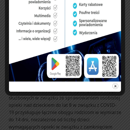
zasiłek przysługuje funkcjonariuszom. Wokół całej
sprawy narosło wiele niejasności, a co za tym idzie,
jak się okazuje, różne formacje różnie tę sprawę
rozwiązywały.
W Państwowej Straży Pożarnej, jak wynika z
odpowiedzi przesłanej redakcji InfoSecurity24.pl,
sytuacja dla funkcjonariuszy wyglądała – w
porównaniu z innymi formacjami – dość
korzystnie. “Określone w <<specustawie>>
świadczenie o nazwie <<dodatkowy zasiłek
opiekuńczy>>, czyli w przypadku strażaków
korzystanie ze zwolnienia od wykonywania zajęć
służbowych w związku ze sprawowaniem osobistej
opieki nad dzieckiem do lat 8 w związku z COVID-
19 przysługuje łącznie obojgu rodzicom w wymiarze
do 14 dni, niezależnie od liczby dzieci
wymagających opieki w związku z zamknięciem