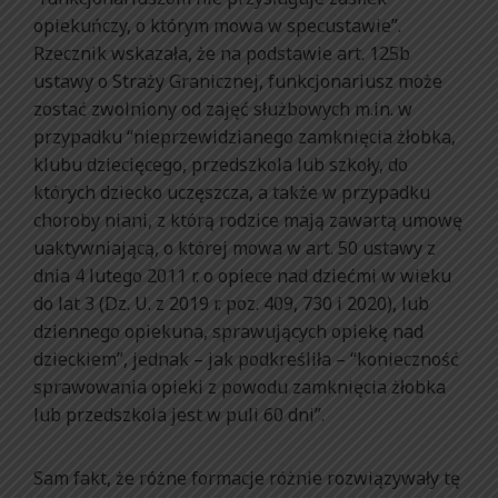
opiekuńczy, o którym mowa w specustawie”.
Rzecznik wskazała, że na podstawie art. 125b
ustawy o Straży Granicznej, funkcjonariusz może
zostać zwolniony od zajęć służbowych m.in. w
przypadku “nieprzewidzianego zamknięcia żłobka,
klubu dziecięcego, przedszkola lub szkoły, do
których dziecko uczęszcza, a także w przypadku
choroby niani, z którą rodzice mają zawartą umowę
uaktywniającą, o której mowa w art. 50 ustawy z
dnia 4 lutego 2011 r. o opiece nad dziećmi w wieku
do lat 3 (Dz. U. z 2019 r. poz. 409, 730 i 2020), lub
dziennego opiekuna, sprawujących opiekę nad
dzieckiem”, jednak – jak podkreśliła – “konieczność
sprawowania opieki z powodu zamknięcia żłobka
lub przedszkola jest w puli 60 dni”.
Sam fakt, że różne formacje różnie rozwiązywały tę