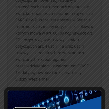
dotyczącymi nowelizacji ustawy o
szczególnych instrumentach wsparcia w
związku z rozprzestrzenianiem się wirusa
SARS-CoV-2, która jest obecnie w Senacie.
Informuję, że zmiany dotyczące zasiłków, o
których mowa w art. 68
(po poprawkach art.
72 – przyp. red.)
ww. ustawy i zmian
dotyczących art. 4 ust. 1, 1a oraz ust. 4
ustawy o szczególnych rozwiązaniach
związanych z zapobieganiem,
przeciwdziałaniem i zwalczaniem COVID-
19, dotyczą również funkcjonariuszy
Służby Więziennej.
Czesław Tuła,
Przewodniczący Zarządu Głównego
NSZZ FiPW