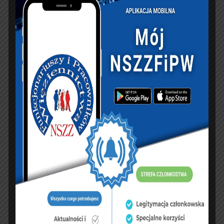
Zgodnie z nowelizacją ustawy, funkcjonariusze
prawo do dodatkowego zasiłku opiekuńczego
zyskują od 8 marca 2020 roku.
Zasiłkowe zamieszanie
Kwestia zasiłków dla funkcjonariuszy Służby
Więziennej to ciąg dalszy zamieszania, które trwa
od momentu wejścia w życie przepisów
wprowadzających dodatkowy zasiłek opiekuńczy
dla rodziców w związku z zamknięciem szkół,
przedszkoli i żłobków. Pytanie jakie od początku
zadawało sobie tysiące mundurowych w całym
kraju dotyczyło tego, czy dodatkowy 14-dniowy