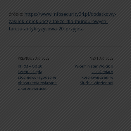
źródło:
https://www.infosecurity24.pl/dodatkowy-
zasilek-opiekunczy-takze-dla-mundurowych-
tarcza-antykryzysowa-20-przyjeta
PREVIOUS ARTICLE
NEXT ARTICLE
KPRM – Od 20
Wiceminister Wójcik o
kwietnia będą
zakażeniach
stopniowo łagodzone
koronawirusem w
obostrzenia związane
Służbie Więziennej
z koronawirusem