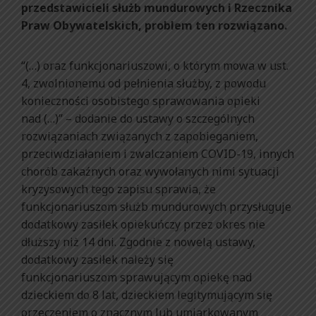
przedstawicieli służb mundurowych i Rzecznika
Praw Obywatelskich, problem ten rozwiązano.
“(…) oraz funkcjonariuszowi, o którym mowa w ust.
4, zwolnionemu od pełnienia służby, z powodu
konieczności osobistego sprawowania opieki
nad (…)” – dodanie do ustawy o szczególnych
rozwiązaniach związanych z zapobieganiem,
przeciwdziałaniem i zwalczaniem COVID-19, innych
chorób zakaźnych oraz wywołanych nimi sytuacji
kryzysowych tego zapisu sprawia, że
funkcjonariuszom służb mundurowych przysługuje
dodatkowy zasiłek opiekuńczy przez okres nie
dłuższy niż 14 dni. Zgodnie z nowelą ustawy,
dodatkowy zasiłek należy się
funkcjonariuszom sprawującym opiekę nad
dzieckiem do 8 lat, dzieckiem legitymującym się
orzeczeniem o znacznym lub umiarkowanym