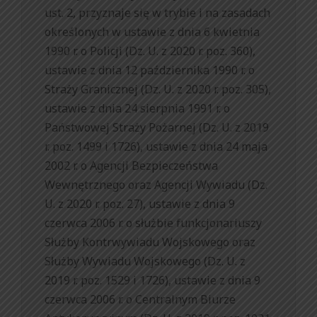
ust. 2, przyznaje się w trybie i na zasadach
określonych w ustawie z dnia 6 kwietnia
1990 r. o Policji (Dz. U. z 2020 r. poz. 360),
ustawie z dnia 12 października 1990 r. o
Straży Granicznej (Dz. U. z 2020 r. poz. 305),
ustawie z dnia 24 sierpnia 1991 r. o
Państwowej Straży Pożarnej (Dz. U. z 2019
r. poz. 1499 i 1726), ustawie z dnia 24 maja
2002 r. o Agencji Bezpieczeństwa
Wewnętrznego oraz Agencji Wywiadu (Dz.
U. z 2020 r. poz. 27), ustawie z dnia 9
czerwca 2006 r. o służbie funkcjonariuszy
Służby Kontrwywiadu Wojskowego oraz
Służby Wywiadu Wojskowego (Dz. U. z
2019 r. poz. 1529 i 1726), ustawie z dnia 9
czerwca 2006 r. o Centralnym Biurze