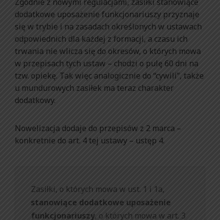
Zgodnie z nowymi regulacjami, zasiłki stanowiące
dodatkowe uposażenie funkcjonariuszy przyznaje
się w trybie i na zasadach określonych w ustawach
odpowiednich dla każdej z formacji, a czasu ich
trwania nie wlicza się do okresów, o których mowa
w przepisach tych ustaw – chodzi o pulę 60 dni na
tzw. opiekę. Tak więc analogicznie do “cywili”, także
u mundurowych zasiłek ma teraz charakter
dodatkowy.
Nowelizacja dodaje do przepisów z 2 marca –
konkretnie do art. 4 tej ustawy – ustęp 4.
Zasiłki, o których mowa w ust. 1 i 1a,
stanowiące dodatkowe uposażenie
funkcjonariuszy
, o których mowa w art. 3