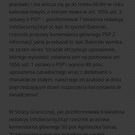
placówki i nie wlicza się go do limitu 60 dni w roku
kalendarzowym, o którym mowa w art. 105b ust. 3
ustawy o PSP” – poinformował 7 kwietnia redakcję
InfoSecurity24.pl st. kpt. Krzysztof Batorski,
rzecznik prasowy komendanta głównego PSP. Z
informacji jakie przekazał st. kpt. Batorski wynika,
że za ten okres “strażak otrzymuje uposażenie,
którego wysokość ustalana jest na podstawie art.
105b ust. 1 ustawy o PSP i wynosi 80 proc.
uposażenia zasadniczego wraz z dodatkami o
charakterze stałym, należnego strażakowi w dniu
poprzedzającym dzień rozpoczęcia korzystania ze
świadczenia”.
W Straży Granicznej, jak poinformowała 6 kwietnia
redakcję InfoSecurity24.pl rzecznik prasowa
komendanta głównego SG por. Agnieszka Golias,
“funkcjonariuszom nie przysługuje zasiłek