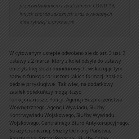
przeciwdziałaniem i zwalczaniem COVID-19,
innych chorób zakaźnych oraz wywołanych
nimi sytuacji kryzysowych
W cytowanym ustępie odwołano się do art. 3 ust. 2
ustawy z 2 marca, który z kolei odsyła do ustawy
emerytalnej służb mundurowych, wskazując tym
samym funkcjonariuszom jakich formacji zasiłek
będzie przysługiwał. Tak więc, na dodatkowy
zasiłek opiekuńczy mogą liczyć
funkcjonariusze: Policji, Agencji Bezpieczeństwa
Wewnętrznego, Agencji Wywiadu, Służby
Kontrwywiadu Wojskowego, Służby Wywiadu
Wojskowego, Centralnego Biuro Antykorupcyjnego,
Straży Granicznej, Służby Ochrony Państwa,
Państwowej Straży Pożarnej, Służby Celno-