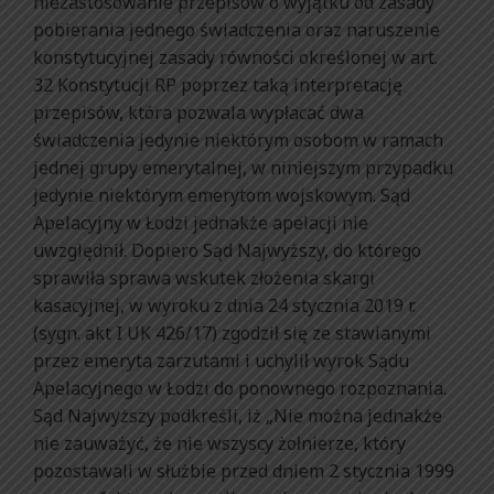
niezastosowanie przepisów o wyjątku od zasady
pobierania jednego świadczenia oraz naruszenie
konstytucyjnej zasady równości określonej w art.
32 Konstytucji RP poprzez taką interpretację
przepisów, która pozwala wypłacać dwa
świadczenia jedynie niektórym osobom w ramach
jednej grupy emerytalnej, w niniejszym przypadku
jedynie niektórym emerytom wojskowym. Sąd
Apelacyjny w Łodzi jednakże apelacji nie
uwzględnił. Dopiero Sąd Najwyższy, do którego
sprawiła sprawa wskutek złożenia skargi
kasacyjnej, w wyroku z dnia 24 stycznia 2019 r.
(sygn. akt I UK 426/17) zgodził się ze stawianymi
przez emeryta zarzutami i uchylił wyrok Sądu
Apelacyjnego w Łodzi do ponownego rozpoznania.
Sąd Najwyższy podkreśli, iż „Nie można jednakże
nie zauważyć, że nie wszyscy żołnierze, który
pozostawali w służbie przed dniem 2 stycznia 1999