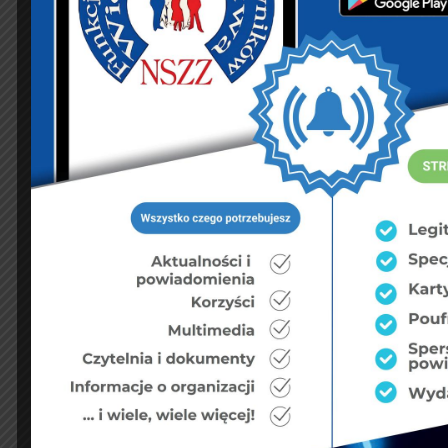
PREVIOUS ARTICLE
NEXT ARTICLE
Komunikat ze
RPO: Policja
spotkania z
nadużywa kajdanek
Wiceministrem
Sprawiedliwości
Michałem Wójcikiem
KSIĘGA GOŚCI:
Zobacz księgę
dopisz do księgi
NASZ FACEBOOK