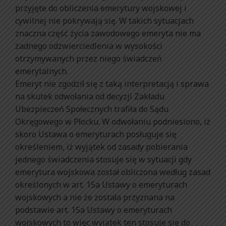
przyjęte do obliczenia emerytury wojskowej i
cywilnej nie pokrywają się. W takich sytuacjach
znaczna część życia zawodowego emeryta nie ma
żadnego odzwierciedlenia w wysokości
otrzymywanych przez niego świadczeń
emerytalnych.
Emeryt nie zgodził się z taką interpretacją i sprawa
na skutek odwołania od decyzji Zakładu
Ubezpieczeń Społecznych trafiła do Sądu
Okręgowego w Płocku. W odwołaniu podniesiono, iż
skoro Ustawa o emeryturach posługuje się
określeniem, iż wyjątek od zasady pobierania
jednego świadczenia stosuje się w sytuacji gdy
emerytura wojskowa został obliczona według zasad
określonych w art. 15a Ustawy o emeryturach
wojskowych a nie że została przyznana na
podstawie art. 15a Ustawy o emeryturach
wojskowych to więc wyjątek ten stosuje się do