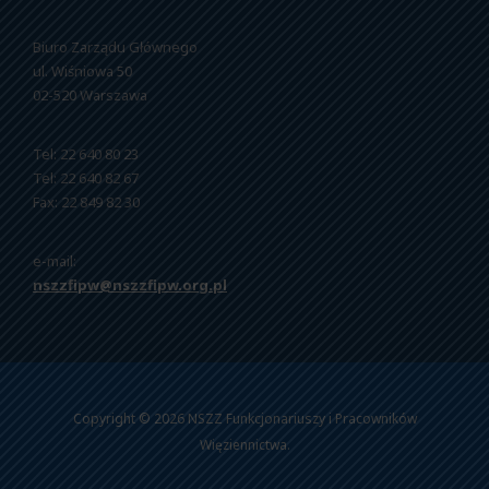
Biuro Zarządu Głównego
ul. Wiśniowa 50
02-520 Warszawa
Tel: 22 640 80 23
Tel: 22 640 82 67
Fax: 22 849 82 30
e-mail:
nszzfipw@nszzfipw.org.pl
Copyright © 2026 NSZZ Funkcjonariuszy i Pracowników
Więziennictwa.