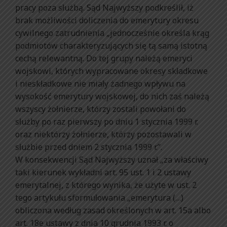
pracy poza służbą. Sąd Najwyższy podkreślił, iż
brak możliwości doliczenia do emerytury okresu
cywilnego zatrudnienia „jednocześnie określa krąg
podmiotów charakteryzujących się tą samą istotną
cechą relewantną. Do tej grupy należą emeryci
wojskowi, których wypracowane okresy składkowe
i nieskładkowe nie miały żadnego wpływu na
wysokość emerytury wojskowej, do nich zaś należą
wszyscy żołnierze, którzy zostali powołani do
służby po raz pierwszy po dniu 1 stycznia 1999 r.
oraz niektórzy żołnierze, którzy pozostawali w
służbie przed dniem 2 stycznia 1999 r.”.
W konsekwencji Sąd Najwyższy uznał „za właściwy
taki kierunek wykładni art. 95 ust. 1 i 2 ustawy
emerytalnej, z którego wynika, że użyte w ust. 2
tego artykułu sformułowania „emerytura (…)
obliczona według zasad określonych w art. 15a albo
art. 18e ustawy z dnia 10 grudnia 1993 r. o