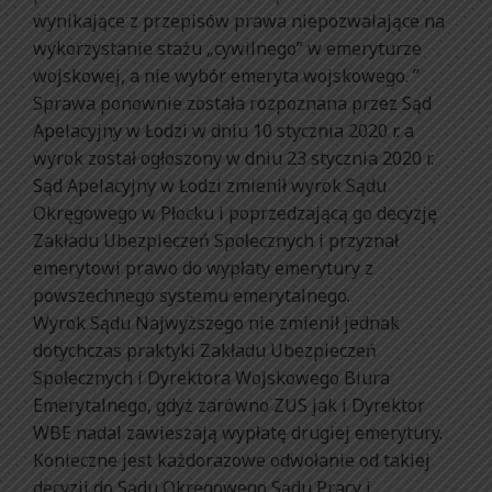
wynikające z przepisów prawa niepozwalające na
wykorzystanie stażu „cywilnego” w emeryturze
wojskowej, a nie wybór emeryta wojskowego. ”
Sprawa ponownie została rozpoznana przez Sąd
Apelacyjny w Łodzi w dniu 10 stycznia 2020 r. a
wyrok został ogłoszony w dniu 23 stycznia 2020 r.
Sąd Apelacyjny w Łodzi zmienił wyrok Sądu
Okręgowego w Płocku i poprzedzającą go decyzję
Zakładu Ubezpieczeń Społecznych i przyznał
emerytowi prawo do wypłaty emerytury z
powszechnego systemu emerytalnego.
Wyrok Sądu Najwyższego nie zmienił jednak
dotychczas praktyki Zakładu Ubezpieczeń
Społecznych i Dyrektora Wojskowego Biura
Emerytalnego, gdyż zarówno ZUS jak i Dyrektor
WBE nadal zawieszają wypłatę drugiej emerytury.
Konieczne jest każdorazowe odwołanie od takiej
decyzji do Sądu Okręgowego Sądu Pracy i