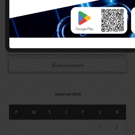
UBEZPIECZENIA
sierpień 2026
P
W
Ś
C
P
S
N
1
2