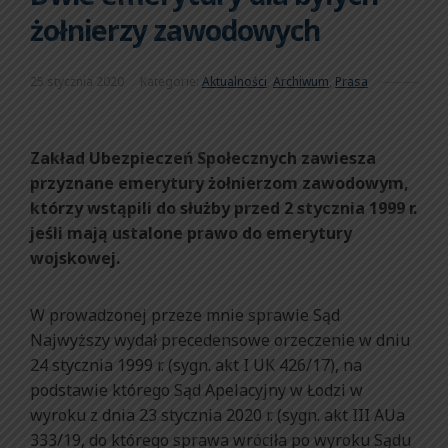
żołnierzy zawodowych
25 stycznia 2020
Kategorie:
Aktualności
,
Archiwum
,
Prasa
Zakład Ubezpieczeń Społecznych zawiesza
przyznane emerytury żołnierzom zawodowym,
którzy wstąpili do służby przed 2 stycznia 1999 r.
jeśli mają ustalone prawo do emerytury
wojskowej.
W prowadzonej przeze mnie sprawie Sąd
Najwyższy wydał precedensowe orzeczenie w dniu
24 stycznia 1999 r. (sygn. akt I UK 426/17), na
podstawie którego Sąd Apelacyjny w Łodzi w
wyroku z dnia 23 stycznia 2020 r. (sygn. akt III AUa
333/19, do którego sprawa wróciła po wyroku Sądu