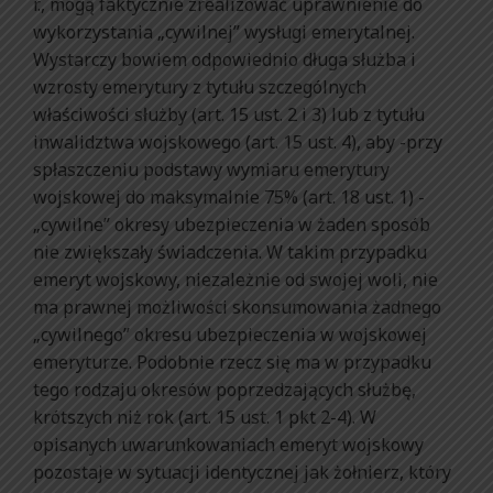
r., mogą faktycznie zrealizować uprawnienie do
wykorzystania „cywilnej” wysługi emerytalnej.
Wystarczy bowiem odpowiednio długa służba i
wzrosty emerytury z tytułu szczególnych
właściwości służby (art. 15 ust. 2 i 3) lub z tytułu
inwalidztwa wojskowego (art. 15 ust. 4), aby -przy
spłaszczeniu podstawy wymiaru emerytury
wojskowej do maksymalnie 75% (art. 18 ust. 1) -
„cywilne” okresy ubezpieczenia w żaden sposób
nie zwiększały świadczenia. W takim przypadku
emeryt wojskowy, niezależnie od swojej woli, nie
ma prawnej możliwości skonsumowania żadnego
„cywilnego” okresu ubezpieczenia w wojskowej
emeryturze. Podobnie rzecz się ma w przypadku
tego rodzaju okresów poprzedzających służbę,
krótszych niż rok (art. 15 ust. 1 pkt 2-4). W
opisanych uwarunkowaniach emeryt wojskowy
pozostaje w sytuacji identycznej jak żołnierz, który