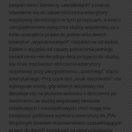
zaopatrzeniu żołnierzy zawodowych” oznacza
odwołanie się do zasad obliczenia emerytury
wojskowej określonych w tych przepisach, a więc z
uwzględnieniem wyłącznie służby wojskowej, co z
kolei uzasadnia prawo do pobierania dwóch
emerytur „wypracowanych” niezależnie od siebie.
Zatem o wyjątku od zasady pobierania jednego
świadczenia nie decyduje data przyjęcia do służby,
ale brak możliwości obliczenia emerytury
wojskowej przy uwzględnieniu „cywilnego” stażu
emerytalnego. Przy czym ten „brak możliwości” nie
występuje wtedy, gdy emeryt wojskowy nie
decyduje się na złożenie wniosku o doliczenie po
zwolnieniu ze służby wojskowej okresów
składkowych i nieskładkowych, choć mogą one
zwiększyć podstawę wymiaru emerytury do 75%.
Wspólnym bowiem mianownikiem uzasadniającym
prawo do dwóch świadczeń są uwarunkowania