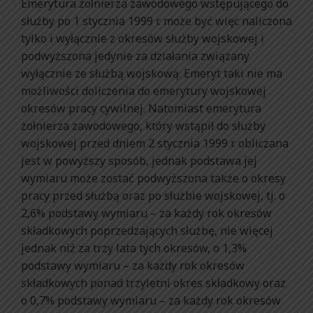
Emerytura żołnierza zawodowego wstępującego do
służby po 1 stycznia 1999 r. może być więc naliczona
tylko i wyłącznie z okresów służby wojskowej i
podwyższona jedynie za działania związany
wyłącznie ze służbą wojskową. Emeryt taki nie ma
możliwości doliczenia do emerytury wojskowej
okresów pracy cywilnej. Natomiast emerytura
żołnierza zawodowego, który wstąpił do służby
wojskowej przed dniem 2 stycznia 1999 r. obliczana
jest w powyższy sposób, jednak podstawa jej
wymiaru może zostać podwyższona także o okresy
pracy przed służbą oraz po służbie wojskowej, tj. o
2,6% podstawy wymiaru – za każdy rok okresów
składkowych poprzedzających służbę, nie więcej
jednak niż za trzy lata tych okresów, o 1,3%
podstawy wymiaru – za każdy rok okresów
składkowych ponad trzyletni okres składkowy oraz
o 0,7% podstawy wymiaru – za każdy rok okresów