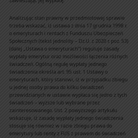
zawieszając jej wypłatę.
Analizując stan prawny w przedmiotowej sprawie
trzeba wskazać, iż ustawa z dnia 17 grudnia 1998 r.
o emeryturach i rentach z Funduszu Ubezpieczeń
Społecznych (tekst jednolity – Dz.U. z 2020 r. poz. 53)
(dalej „Ustawa o emeryturach”) reguluje zasady
wypłaty emerytur oraz możliwości łączenia różnych
świadczeń. Ogólną regułę wypłaty jednego
świadczenia określa art. 95 ust. 1 Ustawy o
emeryturach, który stanowi, iż w przypadku zbiegu
u jednej osoby prawa do kilku świadczeń
przewidzianych w ustawie wypłaca się jedno z tych
świadczeń – wyższe lub wybrane przez
zainteresowanego. Ust. 2 powyższego artykułu
wskazuje, iż zasadę wypłaty jednego świadczenia
stosuje się również w razie zbiegu prawa do
emerytury lub renty z FUS z prawem do świadczeń