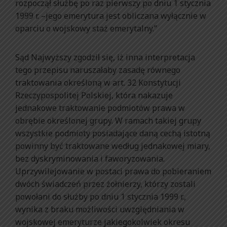
rozpoczął służbę po raz pierwszy po dniu 1 stycznia
1999 r. –jego emerytura jest obliczana wyłącznie w
oparciu o wojskowy staż emerytalny.”
Sąd Najwyższy zgodził się, iż inna interpretacja
tego przepisu naruszałaby zasadę równego
traktowania określoną w art. 32 Konstytucji
Rzeczypospolitej Polskiej, która nakazuje
jednakowe traktowanie podmiotów prawa w
obrębie określonej grupy. W ramach takiej grupy
wszystkie podmioty posiadające daną cechą istotną
powinny być traktowane według jednakowej miary,
bez dyskryminowania i faworyzowania.
Uprzywilejowanie w postaci prawa do pobieraniem
dwóch świadczeń przez żołnierzy, którzy zostali
powołani do służby po dniu 1 stycznia 1999 r.,
wynika z braku możliwości uwzględniania w
wojskowej emeryturze jakiegokolwiek okresu