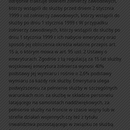
odrębnie traktuje bowiem żołnierzy zawodowych,
którzy wstąpili do służby przed dniem 2 stycznia
1999 r. od żołnierzy zawodowych, którzy wstąpili do
służby po dniu 1 stycznia 1999 r. W przypadku
żołnierzy zawodowych, którzy wstąpili do służby po
dniu 1 stycznia 1999 r. ich nabycie emerytury oraz
sposób jej obliczenia określa właśnie przepis art.
15 a, o którym mowa w art. 95 ust. 2 Ustawy o
emeryturach. Zgodnie z tą regulacją za 15 lat służby
wojskowej emerytura żołnierza wynosi 40%
podstawy jej wymiaru i rośnie o 2,6% podstawy
wymiaru za każdy rok służby. Emerytura ulega
podwyższeniu za pełnienie służby w szczególnych
warunkach m.in. za służbę w składzie personelu
latającego na samolotach naddźwiękowych, za
pełnienie służby na froncie w czasie wojny lub w
strefie działań wojennych czy też z tytułu
inwalidztwa pozostającego w związku ze służbą.