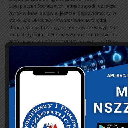
Ubezpieczeń Społecznych. Jednak zapadł już także
wyrok w innej sprawie, jeszcze nieprawomocny, w
której Sąd Okręgowy w Warszawie uwzględnił
stanowisko Sądu Najwyższego zawarte w wyroku z
dnia 24 stycznia 2019 r. i w wyroku z dnia 8 stycznia
2020 r. (sygn. akt XIII U 2133/19) zobowiązał ZUS do
wypłaty emerytowi przyznanej emerytury z
systemu powszechnego.
Sławomir Lisiecki, adwokat w Warszawie
źródło:
https://www.rp.pl/Praca-emerytury-
renty/301249904-Dwie-emerytury-dla-bylych-
zolnierzy-zawodowych.html?
fbclid=IwAR0sniGSWWxOAoAwWrlp0kGMyNxU3j3kelP