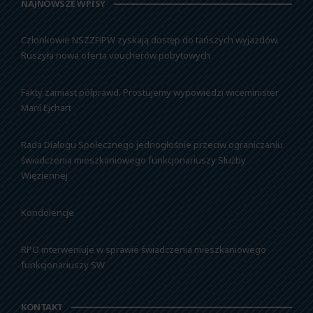
NAJNOWSZE WPISY
Członkowie NSZZFiPW zyskają dostęp do tańszych wyjazdów.
Ruszyła nowa oferta voucherów pobytowych
Fakty zamiast półprawd. Prostujemy wypowiedzi wiceminister
Marii Ejchart
Rada Dialogu Społecznego jednogłośnie przeciw ograniczaniu
świadczenia mieszkaniowego funkcjonariuszy Służby
Więziennej
Kondolencje
RPO interweniuje w sprawie świadczenia mieszkaniowego
funkcjonariuszy SW
KONTAKT