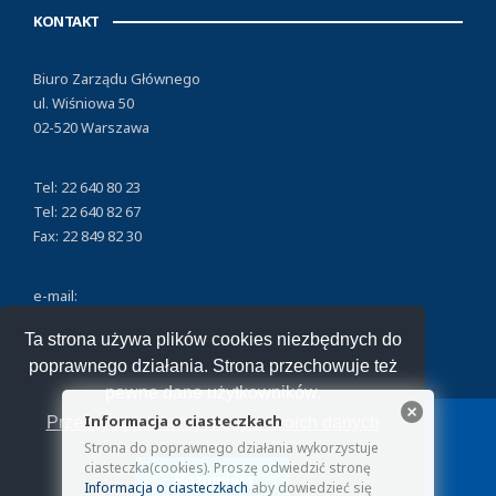
KONTAKT
Biuro Zarządu Głównego
ul. Wiśniowa 50
02-520 Warszawa
Tel: 22 640 80 23
Tel: 22 640 82 67
Fax: 22 849 82 30
e-mail:
nszzfipw@nszzfipw.org.pl
Ta strona używa plików cookies niezbędnych do
poprawnego działania. Strona przechowuje też
pewne dane użytkowników.
Informacja o ciasteczkach
Przeczytaj jak korzystamy z twoich danych
Strona do poprawnego działania wykorzystuje
Copyright © 2026 NSZZ Funkcjonariuszy i Pracowników
ciasteczka(cookies). Proszę odwiedzić stronę
Rozumiem
Więziennictwa.
Informacja o ciasteczkach
aby dowiedzieć się