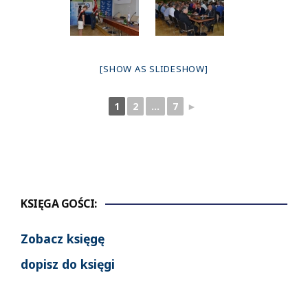
[SHOW AS SLIDESHOW]
1
2
...
7
►
KSIĘGA GOŚCI:
Zobacz księgę
dopisz do księgi