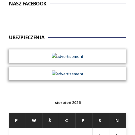
NASZ FACEBOOK
UBEZPIECZENIA
sierpień 2026
P
W
Ś
C
P
S
N