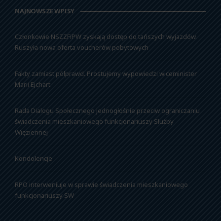
NAJNOWSZE WPISY
Członkowie NSZZFiPW zyskają dostęp do tańszych wyjazdów.
Ruszyła nowa oferta voucherów pobytowych
Fakty zamiast półprawd. Prostujemy wypowiedzi wiceminister
Marii Ejchart
Rada Dialogu Społecznego jednogłośnie przeciw ograniczaniu
świadczenia mieszkaniowego funkcjonariuszy Służby
Więziennej
Kondolencje
RPO interweniuje w sprawie świadczenia mieszkaniowego
funkcjonariuszy SW