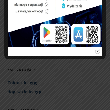
PREVIOUS ARTICLE
NEXT ARTICLE
Służba Więzeinna –
Komunikat FZZSM po
Zarządzenia
spotkaniu z Klubem
PO
KSIĘGA GOŚCI:
Zobacz księgę
dopisz do księgi