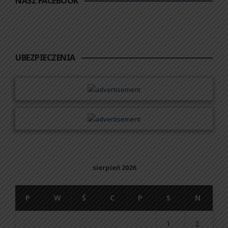
NASZ FACEBOOK
UBEZPIECZENIA
sierpień 2026
P
W
Ś
C
P
S
N
1
2