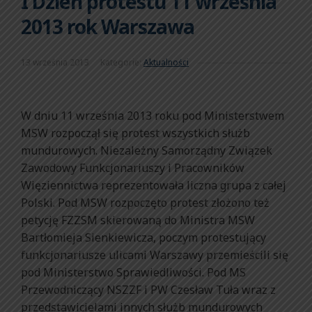
I Dzień protestu 11 września
2013 rok Warszawa
13 września 2013
Kategorie:
Aktualności
W dniu 11 września 2013 roku pod Ministerstwem
MSW rozpoczął się protest wszystkich służb
mundurowych. Niezależny Samorządny Związek
Zawodowy Funkcjonariuszy i Pracowników
Więziennictwa reprezentowała liczna grupa z całej
Polski. Pod MSW rozpoczęto protest złożono też
petycję FZZSM skierowaną do Ministra MSW
Bartłomieja Sienkiewicza, poczym protestujący
funkcjonariusze ulicami Warszawy przemieścili się
pod Ministerstwo Sprawiedliwości. Pod MS
Przewodniczący NSZZF i PW Czesław Tuła wraz z
przedstawicielami innych służb mundurowych