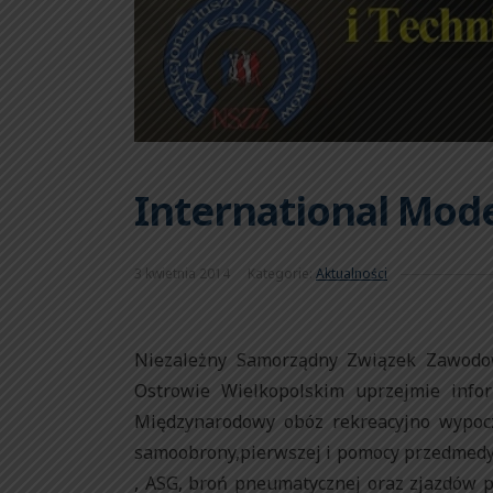
International Mod
3 kwietnia 2014
Kategorie:
Aktualności
Niezależny Samorządny Związek Zawodow
Ostrowie Wielkopolskim uprzejmie info
Międzynarodowy obóz rekreacyjno wypoc
samoobrony,pierwszej i pomocy przedmedyc
, ASG, broń pneumatycznej oraz zjazdów p