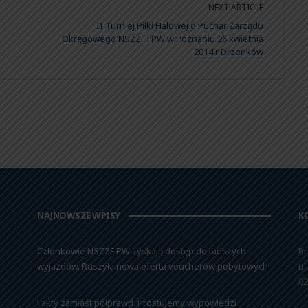
NEXT ARTICLE
II Turniej Piłki Halowej o Puchar Zarządu
Okręgowego NSZZF i PW w Poznaniu 26 kwietnia
2014 r Drzonków
NAJNOWSZE WPISY
K
Członkowie NSZZFiPW zyskają dostęp do tańszych
Bi
wyjazdów. Ruszyła nowa oferta voucherów pobytowych
ul
02
Fakty zamiast półprawd. Prostujemy wypowiedzi