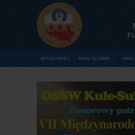
N
F
AKTUALNOŚCI
MENU GŁÓWNE
WYKŁ