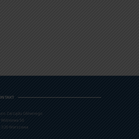
ONTAKT
uro Zarządu Głównego
. Wiśniowa 50
-520 Warszawa