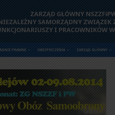
ZARZĄD GŁÓWNY NSZZFiP
IEZALEŻNY SAMORZĄDNY ZWIĄZEK
UNKCJONARIUSZY I PRACOWNIKÓW W
ADNIE PRAWNE
UBEZPIECZENIA
ZARZĄD GŁÓWNY