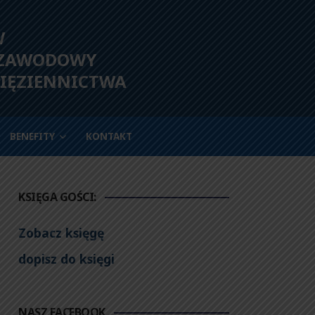
W
 ZAWODOWY
IĘZIENNICTWA
BENEFITY
KONTAKT
KSIĘGA GOŚCI:
Zobacz księgę
dopisz do księgi
NASZ FACEBOOK