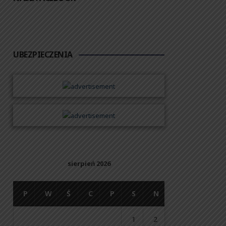
UBEZPIECZENIA
sierpień 2026
P
W
Ś
C
P
S
N
1
2