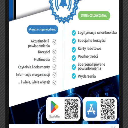
NASZ FACEBOOK
UBEZPIECZENIA
sierpień 2026
P
W
Ś
C
P
S
N