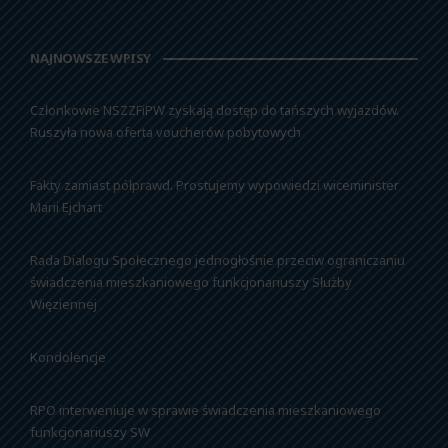
NAJNOWSZE WPISY
Członkowie NSZZFiPW zyskają dostęp do tańszych wyjazdów.
Ruszyła nowa oferta voucherów pobytowych
Fakty zamiast półprawd. Prostujemy wypowiedzi wiceminister
Marii Ejchart
Rada Dialogu Społecznego jednogłośnie przeciw ograniczaniu
świadczenia mieszkaniowego funkcjonariuszy Służby
Więziennej
Kondolencje
RPO interweniuje w sprawie świadczenia mieszkaniowego
funkcjonariuszy SW