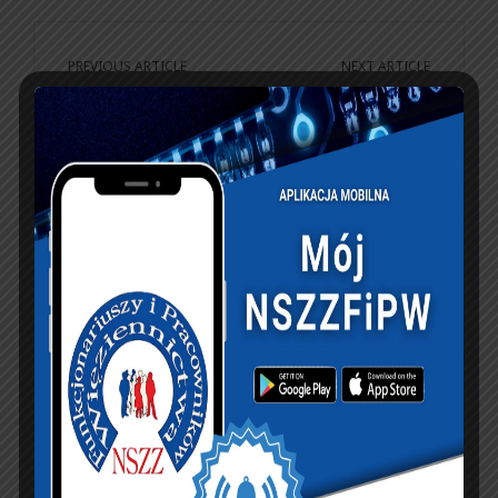
PREVIOUS ARTICLE
NEXT ARTICLE
Szkolna polisa NNW
Komunikat Federacji
dla dzieci
Związków
Funkcjonariuszy i
Zawodowych Służb
Pracowników Służby
Mundurowych
Więziennej
KSIĘGA GOŚCI:
Zobacz księgę
dopisz do księgi