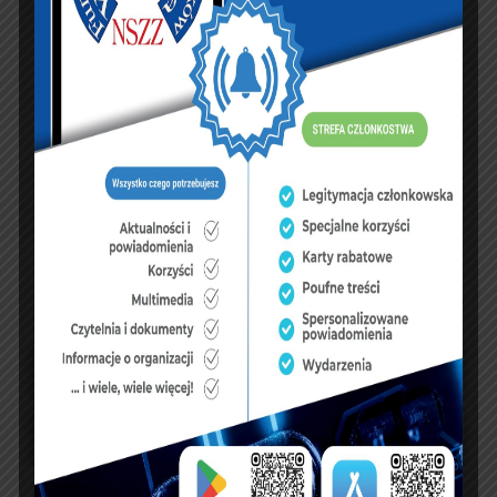
Zobacz księgę
dopisz do księgi
NASZ FACEBOOK
UBEZPIECZENIA