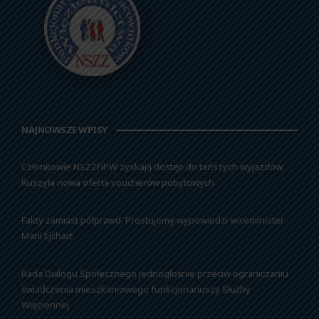
NAJNOWSZE WPISY
Członkowie NSZZFiPW zyskają dostęp do tańszych wyjazdów.
Ruszyła nowa oferta voucherów pobytowych
Fakty zamiast półprawd. Prostujemy wypowiedzi wiceminister
Marii Ejchart
Rada Dialogu Społecznego jednogłośnie przeciw ograniczaniu
świadczenia mieszkaniowego funkcjonariuszy Służby
Więziennej