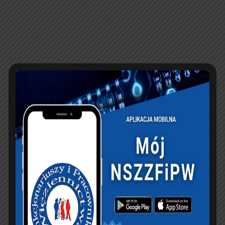
PREVIOUS ARTICLE
NEXT ARTICLE
Mentor S.A. – List
Życzenia
Gratulacyjny z okazji
Przewodniczącego
Święta Służby
Zarządu Głównego
Więziennej
NSZZFiPW z okazji
Święta Służby
Więziennej.
KSIĘGA GOŚCI: