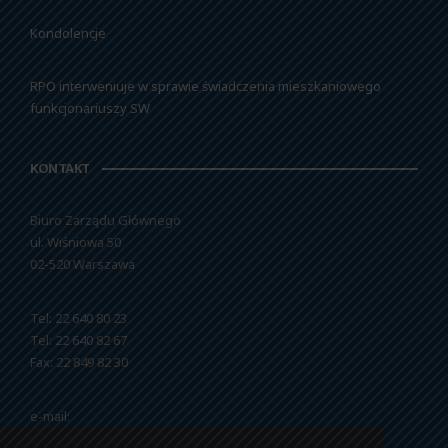
Kondolencje
RPO interweniuje w sprawie świadczenia mieszkaniowego
funkcjonariuszy SW
KONTAKT
Biuro Zarządu Głównego
ul. Wiśniowa 50
02-520 Warszawa
Tel: 22 640 80 23
Tel: 22 640 82 67
Fax: 22 849 82 30
e-mail:
nszzfipw@nszzfipw.org.pl