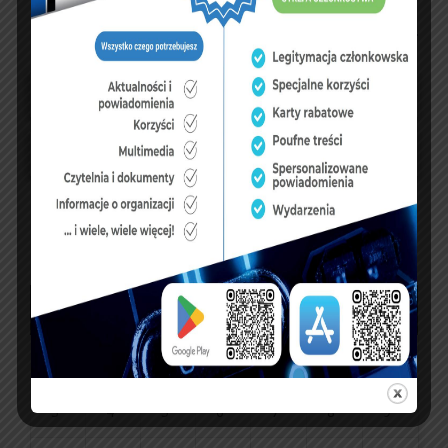
UBEZPIECZENIA
sierpień 2026
P
W
Ś
C
P
S
N
1
2
3
4
5
6
7
8
9