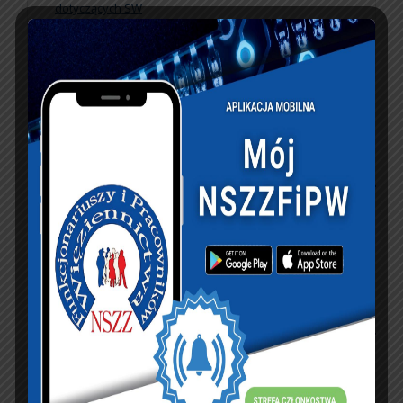
dotyczących SW
zgłaszanych przez
Związki Zawodowe.
KSIĘGA GOŚCI:
Zobacz księgę
dopisz do księgi
NASZ FACEBOOK