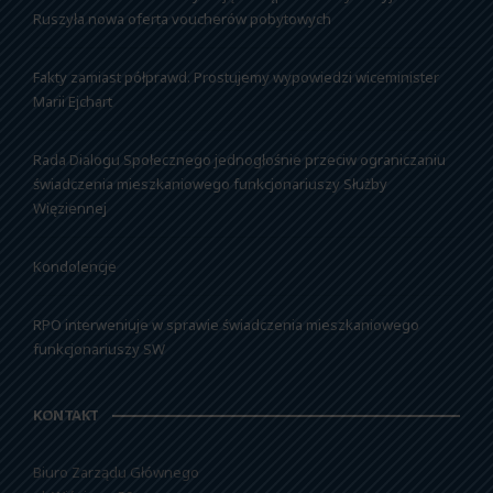
Ruszyła nowa oferta voucherów pobytowych
Fakty zamiast półprawd. Prostujemy wypowiedzi wiceminister
Marii Ejchart
Rada Dialogu Społecznego jednogłośnie przeciw ograniczaniu
świadczenia mieszkaniowego funkcjonariuszy Służby
Więziennej
Kondolencje
RPO interweniuje w sprawie świadczenia mieszkaniowego
funkcjonariuszy SW
KONTAKT
Biuro Zarządu Głównego