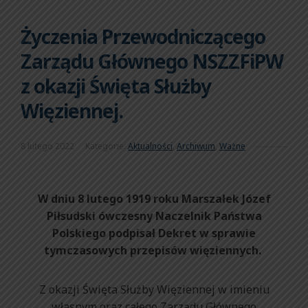
Życzenia Przewodniczącego
Zarządu Głównego NSZZFiPW
z okazji Święta Służby
Więziennej.
8 lutego 2022
Kategorie:
Aktualności
,
Archiwum
,
Ważne
W dniu 8 lutego 1919 roku Marszałek Józef
Piłsudski ówczesny Naczelnik Państwa
Polskiego podpisał Dekret w sprawie
tymczasowych przepisów więziennych.
Z okazji Święta Służby Więziennej w imieniu
własnym oraz całego Zarządu Głównego