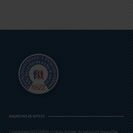
NAJNOWSZE WPISY
Członkowie NSZZFiPW zyskają dostęp do tańszych wyjazdów.