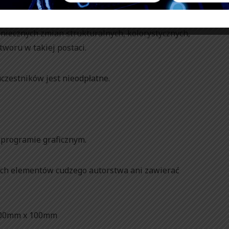
a wykorzystywanie przez organizatora autorskich praw
by konkursu, w szczególności udzielają pozwolenia na
niecznych zmian strukturalnych, kolorystycznych,
woru w takiej postaci.
czestników jest nieodpłatne.
programie graficznym.
ych elementów cudzego autorstwa ani zawierać
 100mm x 100mm