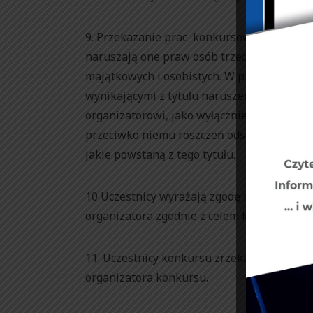
9. Przekazanie prac konkursowych oznacza 
naruszają one praw osób trzecich, w szczeg
majątkowych i osobistych. W przypadku wys
wynikającymi z tytułu naruszenia praw ok
organizatorowi, jako wyłącznie odpowiedzi
przeciwko niemu roszczeń odszkodowawczyc
jakie powstaną z tego tytułu.
10 Uczestnicy wyrażają zgodę na korzystan
organizatora zgodnie z celem konkursu.
11. Uczestnicy konkursu zrzekają się auto
organizatora konkursu.