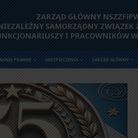
ZARZĄD GŁÓWNY NSZZFiP
IEZALEŻNY SAMORZĄDNY ZWIĄZEK
UNKCJONARIUSZY I PRACOWNIKÓW W
ADNIE PRAWNE
UBEZPIECZENIA
ZARZĄD GŁÓWNY