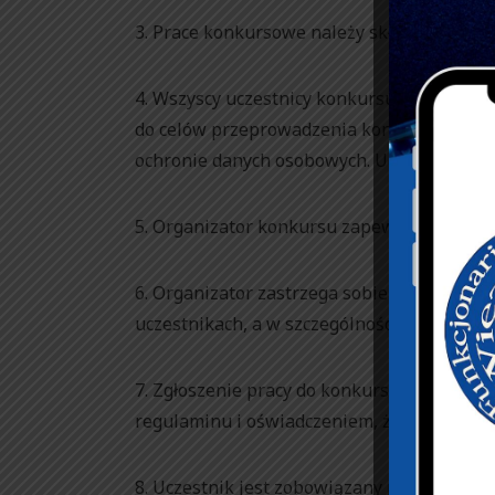
3. Prace konkursowe należy składać zgodn
4. Wszyscy uczestnicy konkursu wyrażają 
do celów przeprowadzenia konkursu zgodnie
ochronie danych osobowych. Udział w konku
5. Organizator konkursu zapewnia poufnoś
6. Organizator zastrzega sobie prawo do op
uczestnikach, a w szczególności o zwycięzc
7. Zgłoszenie pracy do konkursu jest jedn
regulaminu i oświadczeniem, że prace zgło
8. Uczestnik jest zobowiązany przedstawić 