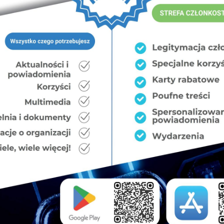
jednocześnie, że przekazujący oświadcza, iż nie
ólności nie naruszają ich autorskich praw
tąpienia przez osobę trzecią z roszczeniami
reślonych powyżej, osoba przekazująca zrekompensuje
alna, koszty poniesione w związku ze skierowaniem
h, zwalniając organizatora od wszelkich zobowiązań,
ie z pracy konkursowej i rozporządzania nią przez
rskich praw majątkowych do pracy konkursowej na rzecz