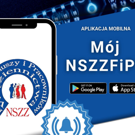
ie z wymaganiami zawartymi w niniejszym regulaminie.
zgodę na przetwarzanie danych osobowych i wizerunku
 z przepisami Ustawy z dnia 10 maja 2018 r. o
rsie jest równoznaczny z akceptacją regulaminu.
ć danych osobowych uczestników.
ublikowania imion, nazwisk, zdjęć i informacji o
ach konkursu.
oznaczne z przyjęciem warunków niniejszego
szone na konkurs zostały wykonane osobiście.
autorski projekt.