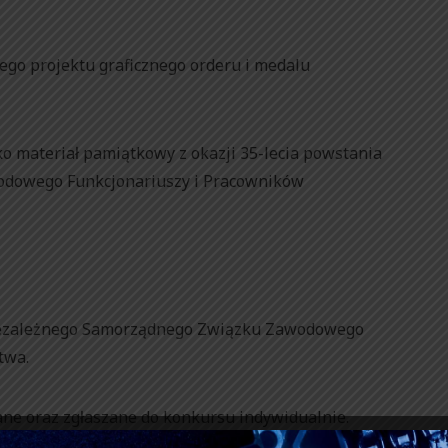
ego projektu graficznego orderu i medalu
ko materiał pamiątkowy z okazji 35-lecia powstania
dowego Funkcjonariuszy i Pracowników
Niezależnego Samorządnego Związku Zawodowego
twa.
ne oraz zgłaszane do konkursu indywidualnie.