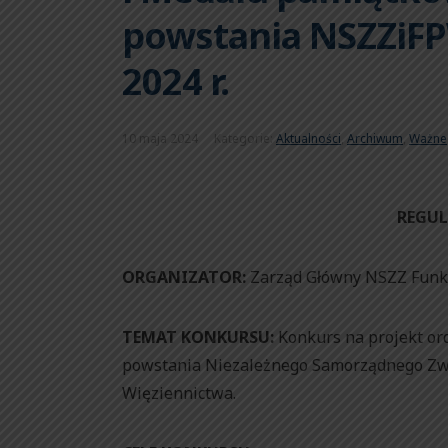
powstania NSZZiFP
2024 r.
10 maja 2024
Kategorie:
Aktualności
,
Archiwum
,
Ważne
REGU
ORGANIZATOR:
Zarząd Główny NSZZ Funkc
TEMAT KONKURSU:
Konkurs na projekt ord
powstania Niezależnego Samorządnego Zw
Więziennictwa.