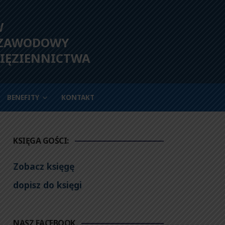
W
 ZAWODOWY
IĘZIENNICTWA
BENEFITY
KONTAKT
KSIĘGA GOŚCI:
Zobacz księgę
dopisz do księgi
NASZ FACEBOOK