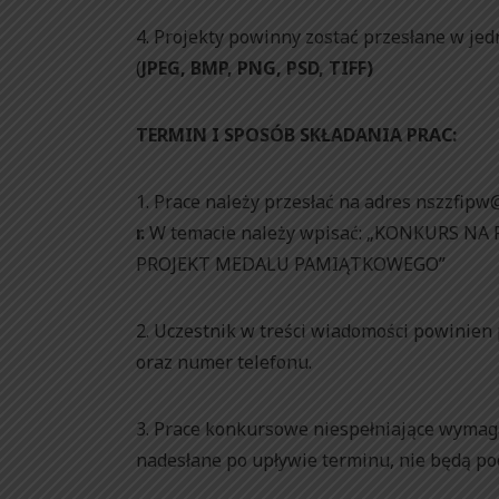
4. Projekty powinny zostać przesłane w j
(
JPEG, BMP, PNG, PSD, TIFF)
TERMIN I SPOSÓB SKŁADANIA PRAC:
1. Prace należy przesłać na adres nszzfipw
r.
W temacie należy wpisać: „KONKURS 
PROJEKT MEDALU PAMIĄTKOWEGO”
2. Uczestnik w treści wiadomości powinien
oraz numer telefonu.
3. Prace konkursowe niespełniające wymag
nadesłane po upływie terminu, nie będą po