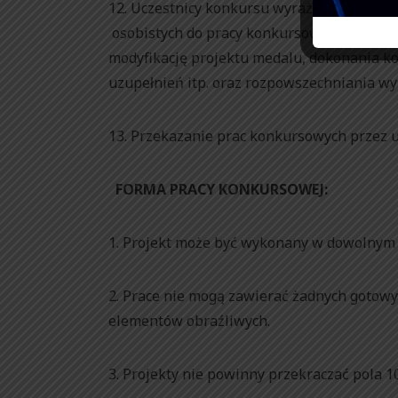
12. Uczestnicy konkursu wyrażają zgodę n
osobistych do pracy konkursowej na potrze
modyfikację projektu medalu, dokonania ko
uzupełnień itp. oraz rozpowszechniania wyt
13. Przekazanie prac konkursowych przez u
FORMA PRACY KONKURSOWEJ:
1. Projekt może być wykonany w dowolnym 
2. Prace nie mogą zawierać żadnych gotow
elementów obraźliwych.
3. Projekty nie powinny przekraczać pola