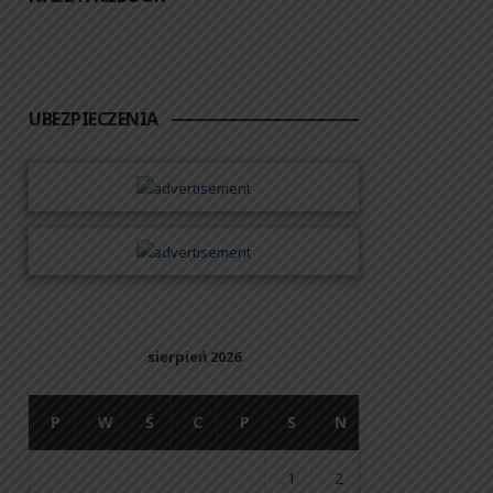
UBEZPIECZENIA
sierpień 2026
P
W
Ś
C
P
S
N
1
2