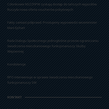
Członkowie NSZZFiPW zyskają dostęp do tańszych wyjazdów.
Ruszyła nowa oferta voucherów pobytowych
Fakty zamiast półprawd. Prostujemy wypowiedzi wiceminister
Marii Ejchart
Rada Dialogu Społecznego jednogłośnie przeciw ograniczaniu
świadczenia mieszkaniowego funkcjonariuszy Służby
Więziennej
Kondolencje
RPO interweniuje w sprawie świadczenia mieszkaniowego
funkcjonariuszy SW
KONTAKT