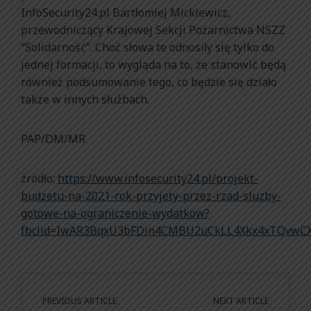
InfoSecurity24.pl Bartłomiej Mickiewicz,
przewodniczący Krajowej Sekcji Pożarnictwa NSZZ
“Solidarność”. Choć słowa te odnosiły się tylko do
jednej formacji, to wygląda na to, że stanowić będą
również podsumowanie tego, co będzie się działo
także w innych służbach.
PAP/DM/MR
źródło:
https://www.infosecurity24.pl/projekt-
budzetu-na-2021-rok-przyjety-przez-rzad-sluzby-
gotowe-na-ograniczenie-wydatkow?
fbclid=IwAR3BqxU3bFDin4CMBU2uCkLL4Xkx4xTQvwC
PREVIOUS ARTICLE
NEXT ARTICLE