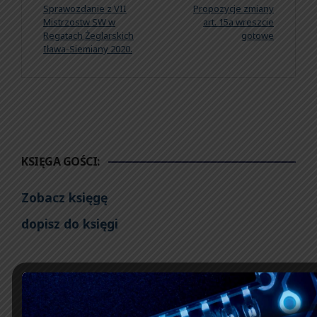
Sprawozdanie z VII
Propozycje zmiany
Mistrzostw SW w
art. 15a wreszcie
Regatach Żeglarskich
gotowe
Iława-Siemiany 2020.
KSIĘGA GOŚCI:
Zobacz księgę
dopisz do księgi
NASZ FACEBOOK