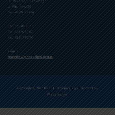
Biuro Zarządu Głównego
ul. Wiśniowa 50
02-520 Warszawa
Tel: 22 640 80 23
Tel: 22 640 82 67
Fax: 22 849 82 30
e-mail:
nszzfipw@nszzfipw.org.pl
Copyright © 2026 NSZZ Funkcjonariuszy i Pracowników
Więziennictwa.