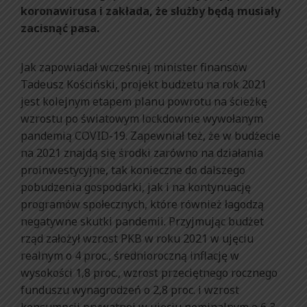
koronawirusa i zakłada, że służby będą musiały
zacisnąć pasa.
Jak zapowiadał wcześniej minister finansów
Tadeusz Kościński, projekt budżetu na rok 2021
jest kolejnym etapem planu powrotu na ścieżkę
wzrostu po światowym lockdownie wywołanym
pandemią COVID-19. Zapewniał też, że w budżecie
na 2021 znajdą się środki zarówno na działania
proinwestycyjne, tak konieczne do dalszego
pobudzenia gospodarki, jak i na kontynuację
programów społecznych, które również łagodzą
negatywne skutki pandemii. Przyjmując budżet
rząd założył wzrost PKB w roku 2021 w ujęciu
realnym o 4 proc., średnioroczną inflację w
wysokości 1,8 proc., wzrost przeciętnego rocznego
funduszu wynagrodzeń o 2,8 proc. i wzrost
konsumpcji prywatnej w ujęciu nominalnym o 6,3