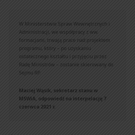
W Ministerstwie Spraw Wewnętrznych i
Administracji, we współpracy z ww.
formacjami, trwają prace nad projektem
programu, który – po uzyskaniu
ostatecznego kształtu i przyjęciu przez
Radę Ministrów – zostanie skierowany do
Sejmu RP.
Maciej Wąsik, sekretarz stanu w
MSWiA, odpowiedź na interpelację 7
czerwca 2021 r.