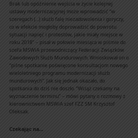
Brak lub opóźnienie wejścia w życie kolejnej
ustawy modernizacyjnej może wprowadzić “w
szeregach (…) służb falę niezadowolenia i goryczy,
co w efekcie mogłoby doprowadzić do powrotu
sytuacji napięć i protestów, jakie miały miejsce w
roku 2018” – pisał w połowie miesiąca w piśmie do
szefa MSWiA przewodniczący Federacji Związków
Zawodowych Służb Mundurowych. Wnioskował on o
“pilne spotkanie poświęcone konsultacjom nowego
wieloletniego programu modernizacji służb
mundurowych”. Jak się jednak okazało, do
spotkania do dziś nie doszło. “Wciąż czekamy na
wyznaczenie terminu” – mówi pytany o rozmowy z
kierownictwem MSWiA szef FZZ SM Krzysztof
Oleksak.
Czekając na…