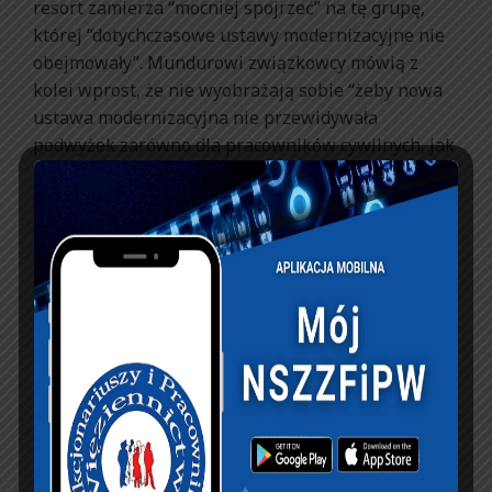
resort zamierza “mocniej spojrzeć” na tę grupę,
której “dotychczasowe ustawy modernizacyjne nie
obejmowały”. Mundurowi związkowcy mówią z
kolei wprost, że nie wyobrażają sobie “żeby nowa
ustawa modernizacyjna nie przewidywała
podwyżek zarówno dla pracowników cywilnych, jak
i funkcjonariuszy”. Jak podkreślał Krzysztof
Oleksak, nikt takiego scenariusza w ogóle nie
bierze pod uwagę.
Czy kwestia podwyżek będzie jedną z kwestii
spornych oczywiście nie wiadomo, nie zmienia to
jednak faktu, że tego typu “spraw do dogadania”
może być co najmniej kilka i wszędzie tam, gdzie w
grę wchodzić będą pieniądze – a przecież to o nie
chodzi w modernizacji – nie będą to łatwe
negocjacje. Patrząc na to, jak “oszczędnie” MSWiA
informuje o jednym ze sztandarowych projektów i