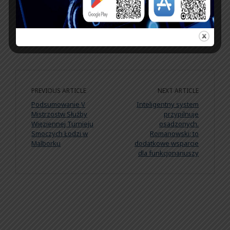
źródło:
https://www.infosecurity24.pl/ktokolwiek-
widzial-ktokolwiek-wie-co-z-tym-programem-
modernizacji
PREVIOUS ARTICLE
NEXT ARTICLE
Podsumowanie V
Inteligentny system
Mistrzostw Służby
przypilnuje
Więziennej Turnieju
osadzonych.
Smoczych Łodzi w
Romanowski: to
Malborku
dodatkowe wsparcie
dla funkcjonariuszy