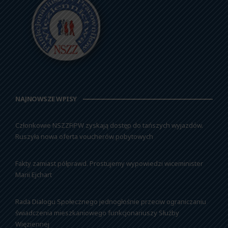
NAJNOWSZE WPISY
Członkowie NSZZFiPW zyskają dostęp do tańszych wyjazdów.
Ruszyła nowa oferta voucherów pobytowych
Fakty zamiast półprawd. Prostujemy wypowiedzi wiceminister
Marii Ejchart
Rada Dialogu Społecznego jednogłośnie przeciw ograniczaniu
świadczenia mieszkaniowego funkcjonariuszy Służby
Więziennej