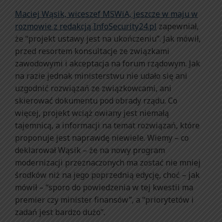
Maciej Wąsik, wiceszef MSWiA, jeszcze w maju w
rozmowie z redakcją InfoSecurity24.pl
zapewniał,
że “projekt ustawy jest na ukończeniu”. Jak mówił,
przed resortem konsultacje ze związkami
zawodowymi i akceptacja na forum rządowym. Jak
na razie jednak ministerstwu nie udało się ani
uzgodnić rozwiązań ze związkowcami, ani
skierować dokumentu pod obrady rządu. Co
więcej, projekt wciąż owiany jest niemałą
tajemnicą, a informacji na temat rozwiązań, które
proponuje jest naprawdę niewiele. Wiemy – co
deklarował Wąsik – że na nowy program
modernizacji przeznaczonych ma zostać nie mniej
środków niż na jego poprzednią edycję, choć – jak
mówił – “sporo do powiedzenia w tej kwestii ma
premier czy minister finansów”, a “priorytetów i
zadań jest bardzo dużo”.