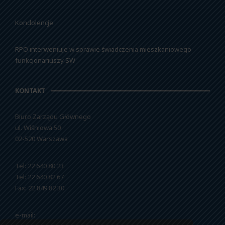
Kondolencje
RPO interweniuje w sprawie świadczenia mieszkaniowego
funkcjonariuszy SW
KONTAKT
Biuro Zarządu Głównego
ul. Wiśniowa 50
02-520 Warszawa
Tel: 22 640 80 23
Tel: 22 640 82 67
Fax: 22 849 82 30
e-mail: