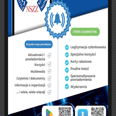
biorąc pod uwagę choćby fakt, że mimo prośby
związkowców o pilne spotkanie, do dziś nie udało
się go zorganizować, można przypuszczać, że albo
projekt nie jest jeszcze w pełni gotowy albo wciąż
trwają wewnątrzrządowe konsultacje dotyczące
jego kształtu. I tak naprawdę bez względu na to, czy
któreś z przytoczonych wyjaśnień jest zgodne ze
stanem faktycznym czy powód jest zupełnie inny,
projekt tej ustawy jest chyba jednym z najbardziej
oczekiwanych w ostatnich miesiącach. To to od
niego bowiem zależy – w sporej mierze – to, jak
przez najbliższe lata wyglądać będzie mundurowa
rzeczywistość. Nie dziwi więc, że jednym z częściej
powtarzanych ostatnio zwrotów, jakie pojawiają
się w rozmowach z funkcjonariuszami, których
zapyta się o projekt tej ustawy, jest “czekamy z
niecierpliwością”.