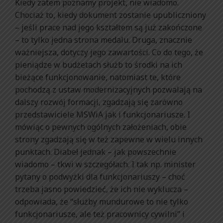
Kiedy zatem poznamy projekt, nie wiadomo.
Chociaż to, kiedy dokument zostanie upubliczniony
– jeśli prace nad jego kształtem są już zakończone
– to tylko jedna strona medalu. Druga, znacznie
ważniejsza, dotyczy jego zawartości. Co do tego, że
pieniądze w budżetach służb to środki na ich
bieżące funkcjonowanie, natomiast te, które
pochodzą z ustaw modernizacyjnych pozwalają na
dalszy rozwój formacji, zgadzają się zarówno
przedstawiciele MSWiA jak i funkcjonariusze. I
mówiąc o pewnych ogólnych założeniach, obie
strony zgadzają się w też zapewne w wielu innych
punktach. Diabeł jednak – jak powszechnie
wiadomo – tkwi w szczegółach. I tak np. minister
pytany o podwyżki dla funkcjonariuszy – choć
trzeba jasno powiedzieć, że ich nie wyklucza –
odpowiada, że “służby mundurowe to nie tylko
funkcjonariusze, ale też pracownicy cywilni” i