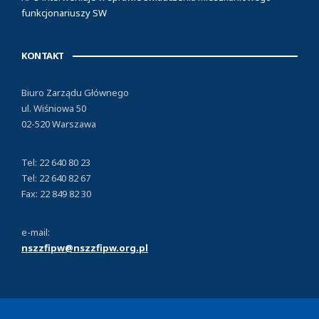
funkcjonariuszy SW
KONTAKT
Biuro Zarządu Głównego
ul. Wiśniowa 50
02-520 Warszawa
Tel: 22 640 80 23
Tel: 22 640 82 67
Fax: 22 849 82 30
e-mail:
nszzfipw@nszzfipw.org.pl