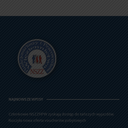
NAJNOWSZE WPISY
Członkowie NSZZFiPW zyskają dostęp do tańszych wyjazdów.
Ruszyła nowa oferta voucherów pobytowych