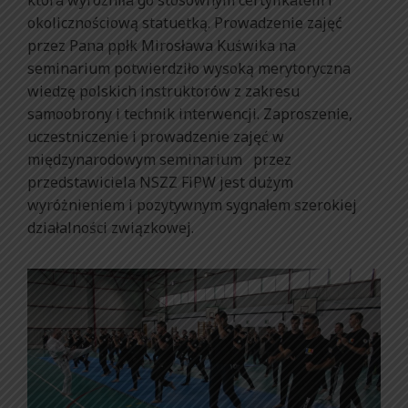
która wyróżniła go stosownym certyfikatem i
okolicznościową statuetką. Prowadzenie zajęć
przez Pana ppłk Mirosława Kuświka na
seminarium potwierdziło wysoką merytoryczna
wiedzę polskich instruktorów z zakresu
samoobrony i technik interwencji. Zaproszenie,
uczestniczenie i prowadzenie zajęć w
międzynarodowym seminarium przez
przedstawiciela NSZZ FiPW jest dużym
wyróżnieniem i pozytywnym sygnałem szerokiej
działalności związkowej.