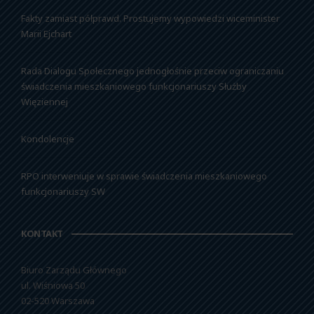
Fakty zamiast półprawd. Prostujemy wypowiedzi wiceminister
Marii Ejchart
Rada Dialogu Społecznego jednogłośnie przeciw ograniczaniu
świadczenia mieszkaniowego funkcjonariuszy Służby
Więziennej
Kondolencje
RPO interweniuje w sprawie świadczenia mieszkaniowego
funkcjonariuszy SW
KONTAKT
Biuro Zarządu Głównego
ul. Wiśniowa 50
02-520 Warszawa