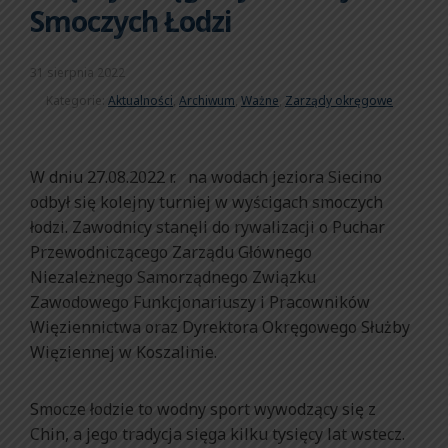
Smoczych Łodzi
31 sierpnia 2022
Kategorie:
Aktualności
,
Archiwum
,
Ważne
,
Zarządy okręgowe
W dniu 27.08.2022 r. na wodach jeziora Siecino
odbył się kolejny turniej w wyścigach smoczych
łodzi. Zawodnicy stanęli do rywalizacji o Puchar
Przewodniczącego Zarządu Głównego
Niezależnego Samorządnego Związku
Zawodowego Funkcjonariuszy i Pracowników
Więziennictwa oraz Dyrektora Okręgowego Służby
Więziennej w Koszalinie.
Smocze łodzie to wodny sport wywodzący się z
Chin, a jego tradycja sięga kilku tysięcy lat wstecz.