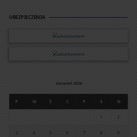
UBEZPIECZENIA
sierpień 2026
P
W
Ś
C
P
S
N
1
2
3
4
5
6
7
8
9