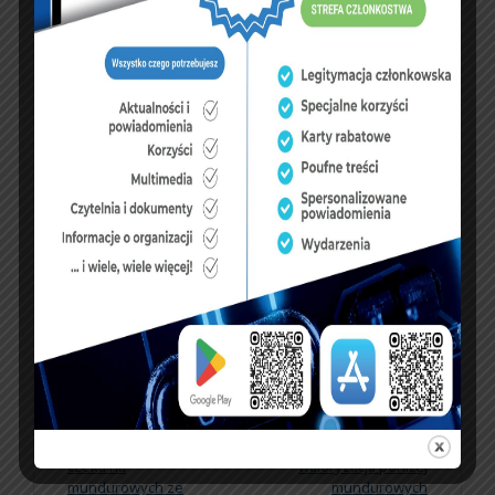
PREVIOUS ARTICLE
NEXT ARTICLE
Służba Więzienna
Przyszłoroczna
czeka na
waloryzacja poniżej
mundurowych ze
mundurowych