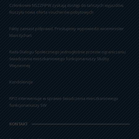
Członkowie NSZZFiPW zyskają dostęp do tańszych wyjazdów.
Ruszyła nowa oferta voucherów pobytowych
Fakty zamiast półprawd. Prostujemy wypowiedzi wiceminister
Marii Ejchart
Rada Dialogu Społecznego jednogłośnie przeciw ograniczaniu
świadczenia mieszkaniowego funkcjonariuszy Służby
Więziennej
Kondolencje
RPO interweniuje w sprawie świadczenia mieszkaniowego
funkcjonariuszy SW
KONTAKT