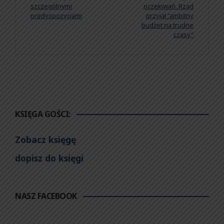
szczególnymi
oczekiwań. Rząd
predyspozycjami
przyjął “ambitny
budżet na trudne
czasy”
KSIĘGA GOŚCI:
Zobacz księgę
dopisz do księgi
NASZ FACEBOOK