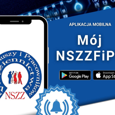
 i wyłącznie uzyskaniem prawa do emerytury nie będzie
skryminację w zatrudnieniu.
ia funkcjonariusza ze służby może być nabycie przez
cia 30 lat wysługi emerytalnej. Tak stanowi np. art. 41
dobnie jest w ustawie o:
ej usg,
pkt 3), dalej usp,