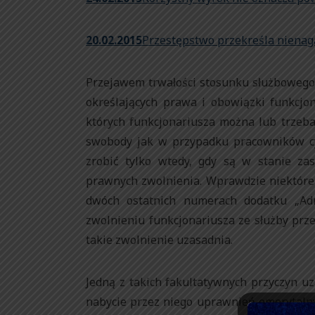
20.02.2015
Przestępstwo przekreśla nienag
Przejawem trwałości stosunku służbowego
określających prawa i obowiązki funkcjon
których funkcjonariusza można lub trzeba 
swobody jak w przypadku pracowników cyw
zrobić tylko wtedy, gdy są w stanie z
prawnych zwolnienia. Wprawdzie niektóre 
dwóch ostatnich numerach dodatku „Admi
zwolnieniu funkcjonariusza ze służby prz
takie zwolnienie uzasadnia.
Jedną z takich fakultatywnych przyczyn uz
nabycie przez niego uprawnień emerytalny