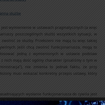
anną służbę
 jest wymienienie w ustawach pragmatycznych (a więc
ariuszy poszczególnych służb) wszystkich sytuacji, w
zwolnić ze służby. Przełożeni nie mają tu więc takiej
ilnych. Jeśli chcą zwolnić funkcjonariusza, mogą to
astosować jedną z wymienionych w ustawie podstaw
z nich mają dość ogólny charakter (pisaliśmy o tym w
nistracja”), nie zmienia to jednak faktu, że przy
ełożony musi wskazać konkretny przepis ustawy, który
asadniających wysłanie funkcjonariusza do cywila jest
ch. Inaczej więc niż to jest w przypadku pracowników