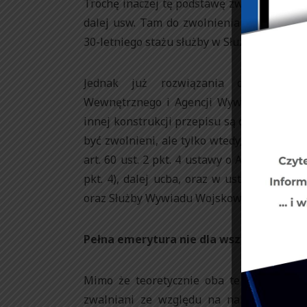
Trochę inaczej tę podstawę zwolnienia ujęto
dalej usw. Tam do zwolnienia funkcjonari
30-letniego stażu służby w Służbie Więzien
Jednak już rozwiązania dotyczące zw
Wewnętrznego i Agencji Wywiadu w przyp
innej konstrukcji przepisu są dla nich kor
być zwolnieni, ale tylko wtedy, gdy nabę
art. 60 ust. 2 pkt. 4 ustawy o ABW i AW, da
pkt. 4), dalej ucba, oraz w ustawie o sł
oraz Służby Wywiadu Wojskowego ( art. 19 us
Pełna emerytura nie dla wszystkich
Mimo że teoretycznie oba te zapisy powi
zwalniani ze względu na nabycie praw do