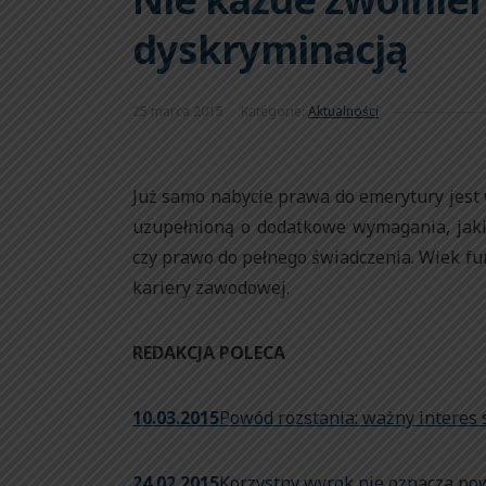
dyskryminacją
25 marca 2015
Kategorie:
Aktualności
Już samo nabycie prawa do emerytury jest 
uzupełnioną o dodatkowe wymagania, jakim
czy prawo do pełnego świadczenia. Wiek f
kariery zawodowej.
REDAKCJA POLECA
10.03.2015
Powód rozstania: ważny interes 
24.02.2015
Korzystny wyrok nie oznacza po