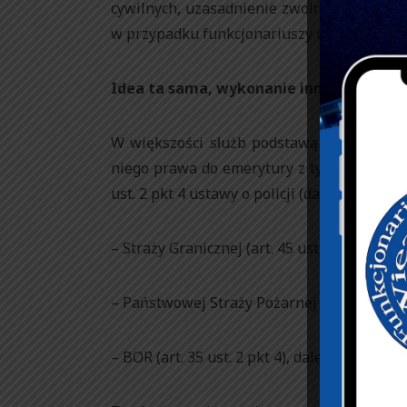
cywilnych, uzasadnienie zwolnienia tylko
w przypadku funkcjonariuszy uznane za dy
Idea ta sama, wykonanie inne
W większości służb podstawą do zwolnien
niego prawa do emerytury z tytułu osiągnię
ust. 2 pkt 4 ustawy o policji (dalej uop). Po
– Straży Granicznej (art. 45 ust. 2 pkt 4), dal
– Państwowej Straży Pożarnej (art. 43 ust. 3 
– BOR (art. 35 ust. 2 pkt 4), dalej ubor.