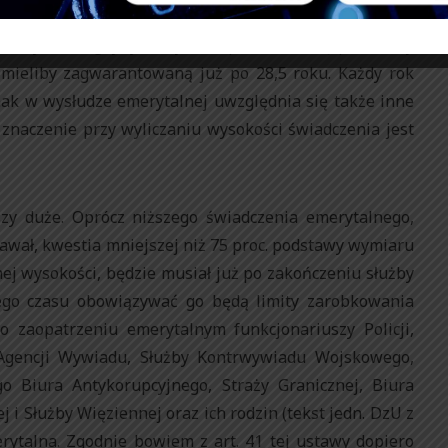
o pełnego świadczenia, czyli co do zasady emerytury w
 Oczywiście gdyby faktycznie pełnili służbę przez cały
 mieliby zagwarantowaną już po 28,5 roku. Każdy rok
dnak w wysłudze emerytalnej uwzględnia się także inne
 znaczenie przy wyliczaniu wysokości świadczenia jest
szy duże. Oprócz niższego świadczenia emerytalnego,
tawał, kwestia mniejszej niż 75 proc. podstawy wymiaru
nej wysokości, będzie musiał już po zakończeniu służby
tego czasu obowiązywać go będą limity zarobkowania
o zaopatrzeniu emerytalnym funkcjonariuszy Policji,
Agencji Wywiadu, Służby Kontrwywiadu Wojskowego,
 Biura Antykorupcyjnego, Straży Granicznej, Biura
i Służby Więziennej oraz ich rodzin (tekst jedn. DzU z
merytalna. Zgodnie bowiem z art. 41 tej ustawy dopiero