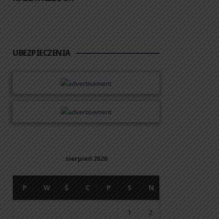
UBEZPIECZENIA
sierpień 2026
P
W
Ś
C
P
S
N
1
2