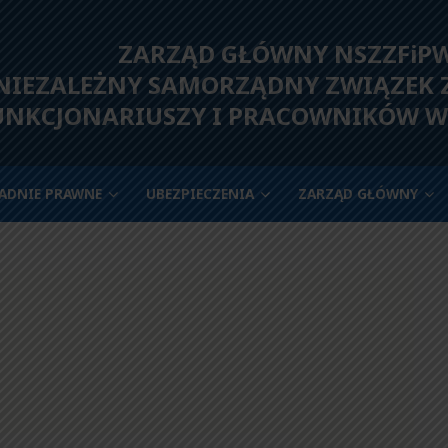
ZARZĄD GŁÓWNY NSZZFiP
IEZALEŻNY SAMORZĄDNY ZWIĄZEK
UNKCJONARIUSZY I PRACOWNIKÓW W
ADNIE PRAWNE
UBEZPIECZENIA
ZARZĄD GŁÓWNY