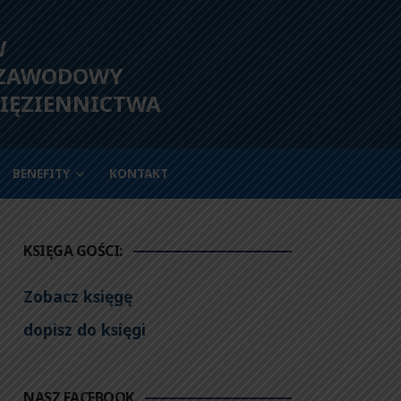
W
 ZAWODOWY
IĘZIENNICTWA
BENEFITY
KONTAKT
KSIĘGA GOŚCI:
Zobacz księgę
dopisz do księgi
NASZ FACEBOOK