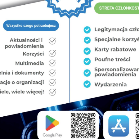
 w ustawie o Służbie Więziennej (art. 96 ust. 2 pkt 3),
usza dojść może w przypadku osiągnięcia przez niego
nej.
olnień funkcjonariuszy Agencji Bezpieczeństwa
adku nabycia przez nich prawa do emerytury dzięki
zystniejsze. Wprawdzie oni także w takiej sytuacji mogą
dą prawo do emerytury w pełnym wymiarze. Tak stanowi
lej uabw. Podobnie jest w ustawie o CBA (art. 64 ust. 2
użbie funkcjonariuszy Służby Kontrwywiadu Wojskowego
t. 2 pkt 5), dalej uskw.
nny znaczyć to samo, tak nie jest i funkcjonariusze
 emerytury z tytułu osiągnięcia 30-letniej wysługi