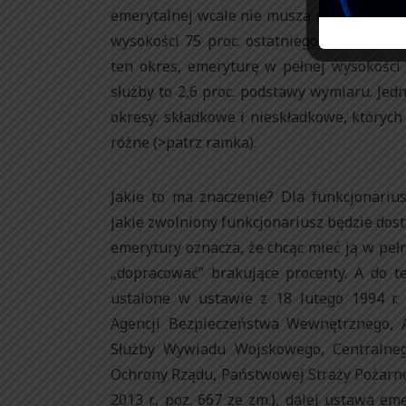
emerytalnej wcale nie muszą mieć prawa d
wysokości 75 proc. ostatniego uposażenia.
ten okres, emeryturę w pełnej wysokości
służby to 2,6 proc. podstawy wymiaru. Je
okresy: składkowe i nieskładkowe, których
różne (>patrz ramka).
Jakie to ma znaczenie? Dla funkcjonariu
jakie zwolniony funkcjonariusz będzie dos
emerytury oznacza, że chcąc mieć ją w peł
„dopracować” brakujące procenty. A do 
ustalone w ustawie z 18 lutego 1994 r. 
Agencji Bezpieczeństwa Wewnętrznego, 
Służby Wywiadu Wojskowego, Centralnego
Ochrony Rządu, Państwowej Straży Pożarnej 
2013 r., poz. 667 ze zm.), dalej ustawa e