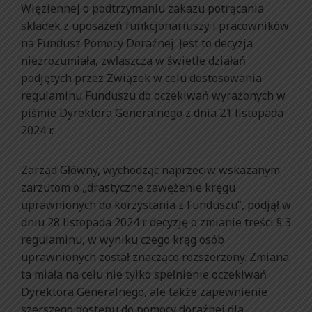
Więziennej o podtrzymaniu zakazu potrącania
składek z uposażeń funkcjonariuszy i pracowników
na Fundusz Pomocy Doraźnej. Jest to decyzja
niezrozumiała, zwłaszcza w świetle działań
podjętych przez Związek w celu dostosowania
regulaminu Funduszu do oczekiwań wyrażonych w
piśmie Dyrektora Generalnego z dnia 21 listopada
2024 r.
Zarząd Główny, wychodząc naprzeciw wskazanym
zarzutom o „drastyczne zawężenie kręgu
uprawnionych do korzystania z Funduszu”, podjął w
dniu 28 listopada 2024 r. decyzję o zmianie treści § 3
regulaminu, w wyniku czego krąg osób
uprawnionych został znacząco rozszerzony. Zmiana
ta miała na celu nie tylko spełnienie oczekiwań
Dyrektora Generalnego, ale także zapewnienie
szerszego dostępu do pomocy doraźnej dla