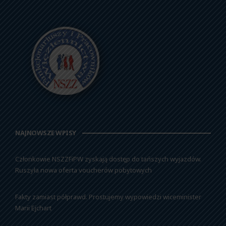
NAJNOWSZE WPISY
Członkowie NSZZFiPW zyskają dostęp do tańszych wyjazdów.
Ruszyła nowa oferta voucherów pobytowych
Fakty zamiast półprawd. Prostujemy wypowiedzi wiceminister
Marii Ejchart