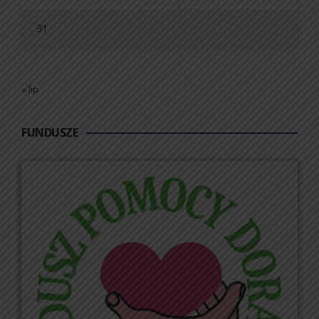
31
« lip
FUNDUSZE