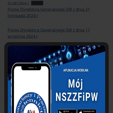
ZG.287.2024-1
Pobierz
Pismo Dyrektora Generalnego SW z dnia 21
listopada 2024 r.
Pismo Dyrektora Generalnego SW z dnia 11
września 2024 r.
PREVIOUS ARTICLE
NEXT ARTICLE
Życzenia
Apel
Przewodniczącego
Przewodniczącego
Zarządu Głównego
Zarządu Głównego
NSZZFiPW z okazji
NSZZFiPW ws.
Świąt Bożego
dobrowolnych
Narodzenia
składek na FPD