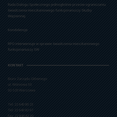
Rada Dialogu Społecznego jednogłośnie przeciw ograniczaniu
świadczenia mieszkaniowego funkcjonariuszy Służby
Więziennej
Kondolencje
RPO interweniuje w sprawie świadczenia mieszkaniowego
funkcjonariuszy SW
KONTAKT
Biuro Zarządu Głównego
ul. Wiśniowa 50
02-520 Warszawa
Tel: 22 640 80 23
Tel: 22 640 82 67
Fax: 22 849 82 30