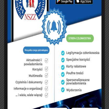
KSIĘGA GOŚCI:
Zobacz księgę
dopisz do księgi
NASZ FACEBOOK
UBEZPIECZENIA