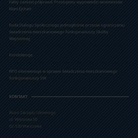
Fakty zamiast półprawd. Prostujemy wypowiedzi wiceminister
Marii Ejchart
Rada Dialogu Społecznego jednogłośnie przeciw ograniczaniu
świadczenia mieszkaniowego funkcjonariuszy Służby
Więziennej
Kondolencje
RPO interweniuje w sprawie świadczenia mieszkaniowego
funkcjonariuszy SW
KONTAKT
Biuro Zarządu Głównego
ul. Wiśniowa 50
02-520 Warszawa