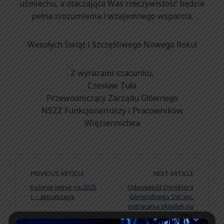
uśmiechu, a otaczająca Was rzeczywistość będzie
pełna zrozumienia i wzajemnego wsparcia.
Wesołych Świąt i Szczęśliwego Nowego Roku!
Z wyrazami szacunku,
Czesław Tuła
Przewodniczący Zarządu Głównego
NSZZ Funkcjonariuszy i Pracowników
Więziennictwa
PREVIOUS ARTICLE
NEXT ARTICLE
Kolonie letnie na 2025
Odpowiedź Dyrektora
r. – aktualizacja
Generalnego SW. ws.
potrącania składek na
FPD.