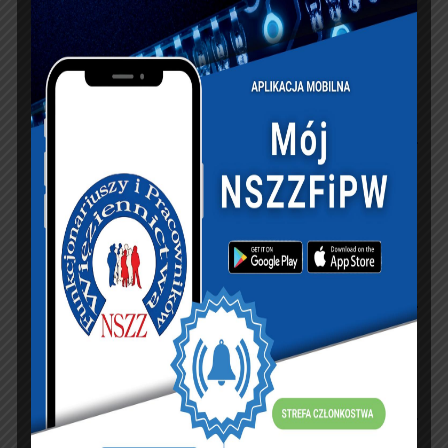
KSIĘGA GOŚCI:
Zobacz księgę
dopisz do księgi
NASZ FACEBOOK
UBEZPIECZENIA