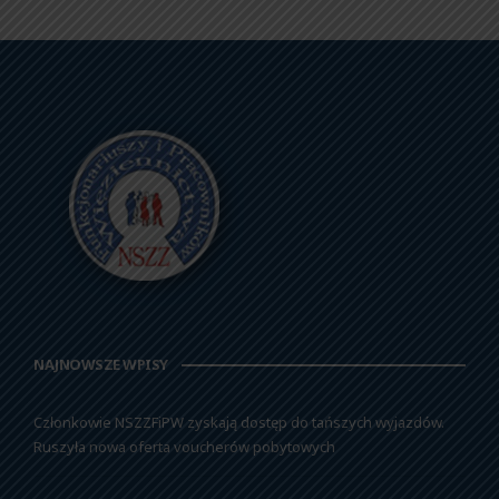
NAJNOWSZE WPISY
Członkowie NSZZFiPW zyskają dostęp do tańszych wyjazdów.
Ruszyła nowa oferta voucherów pobytowych