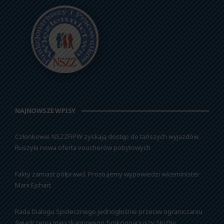
NAJNOWSZE WPISY
Członkowie NSZZFiPW zyskają dostęp do tańszych wyjazdów.
Ruszyła nowa oferta voucherów pobytowych
Fakty zamiast półprawd. Prostujemy wypowiedzi wiceminister
Marii Ejchart
Rada Dialogu Społecznego jednogłośnie przeciw ograniczaniu
świadczenia mieszkaniowego funkcjonariuszy Służby