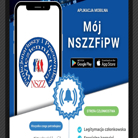
KSIĘGA GOŚCI:
Zobacz księgę
dopisz do księgi
NASZ FACEBOOK
UBEZPIECZENIA