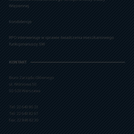
Więziennej
Kondolencje
RPO interweniuje w sprawie świadczenia mieszkaniowego
funkcjonariuszy SW
KONTAKT
Biuro Zarządu Głównego
ul. Wiśniowa 50
02-520 Warszawa
Tel: 22 640 80 23
Tel: 22 640 82 67
Fax: 22 849 82 30