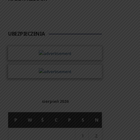
UBEZPIECZENIA
sierpień 2026
P
W
Ś
C
P
S
N
1
2