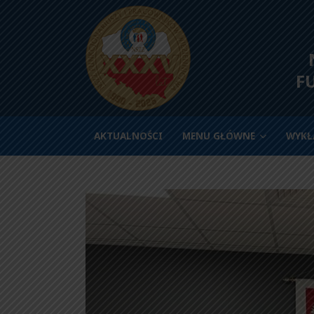
N
F
AKTUALNOŚCI
MENU GŁÓWNE
WYKŁ