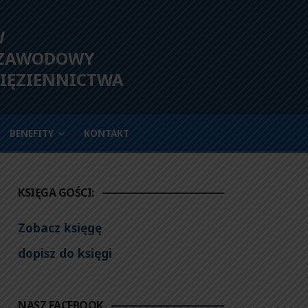
W
 ZAWODOWY
IĘZIENNICTWA
BENEFITY
KONTAKT
KSIĘGA GOŚCI:
Zobacz księgę
dopisz do księgi
NASZ FACEBOOK