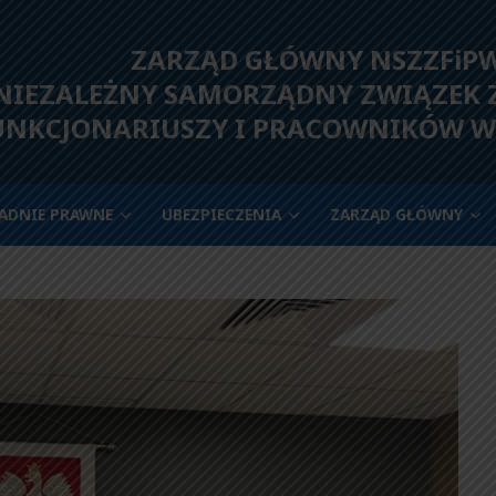
ZARZĄD GŁÓWNY NSZZFiP
IEZALEŻNY SAMORZĄDNY ZWIĄZEK
UNKCJONARIUSZY I PRACOWNIKÓW W
ADNIE PRAWNE
UBEZPIECZENIA
ZARZĄD GŁÓWNY