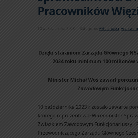
Pracowników Więz
10 października 2023
Kategorie:
Aktualności
,
Archiwum
Dzięki staraniom Zarządu Głównego NS
2024 roku minimum 100 milionów w
Minister Michał Woś zawarł poroz
Zawodowym Funkcjonari
10 października 2023 r. zostało zawarte p
którego reprezentował Wiceminister Spra
Związkiem Zawodowym Funkcjonariuszy i 
Przewodniczącego Zarządu Głównego Czesł