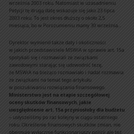
września 2003 roku. Natomiast w uzasadnieniu
Petycji tę drugą datę wskazuje się jako 23 lipca
2003 roku. To jest okres dłuższy o około 2,5
miesiąca, bo w Porozumieniu mamy 30 września…
Dyrektor wymienił także daty i okoliczności
w jakich przedstawiciele MSWiA w sprawie art. 15a
spotykali się i rozmawiali ze związkami
zawodowymi starając się udowodnić tezę,
że MSWiA na bieżąco rozmawiało i nadal rozmawia
ze związkami na temat tego artykułu
w poszukiwaniu rozwiązania finansowego.
Ministerstwo jest na etapie szczegółowej
oceny skutków finansowych
,
jakie
uwzględnienie art. 15a przyniosłoby dla budżetu
– usłyszeliśmy po raz kolejny w ciągu ostatniego
roku. Określenie finansowych skutków zmian, nie
obejmuje wyłącznie funkcjonariuszy policji ale też