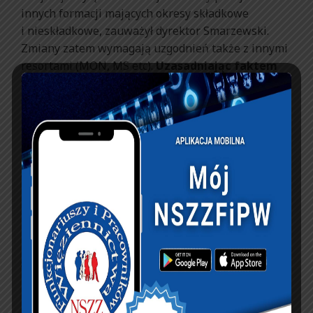
innych formacji mających okresy składkowe
i nieskładkowe, zauważył dyrektor Smarzewski.
Zmiany zatem wymagają uzgodnień także z innymi
resortami (MON, MS etc).
Uzasadniając faktem
“trwania” rozmów pomiędzy MSWiA i stroną
społeczną, dyrektor wniósł do Komisji o nie
kontynuowanie prac nad petycją.
Rafał Jankowski
potwierdził, że faktycznie od
czasu złożenia petycji w sierpniu, w kolejnych
miesiącach MSWiA wykazało aktywność. Zarówno
sam minister Kamiński, jak i wiceminister Wąsik
na spotkaniach twierdzą, że w najbliższym czasie
nastąpi rozwiązanie problemu. –
Obawiam się
słowa – najbliższy czas –
dodał przewodniczący
NSZZ Policjantów. Prawdą jest, że spotykamy się
i uzgadniamy sporne rzeczy. Dialog się toczy.