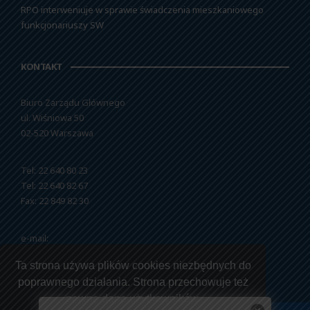
RPO interweniuje w sprawie świadczenia mieszkaniowego
funkcjonariuszy SW
KONTAKT
Biuro Zarządu Głównego
ul. Wiśniowa 50
02-520 Warszawa
Tel: 22 640 80 23
Tel: 22 640 82 67
Fax: 22 849 82 30
e-mail:
nszzfipw@nszzfipw.org.pl
Ta strona używa plików cookies niezbędnych do
poprawnego działania. Strona przechowuje też
pewne dane użytkowników.