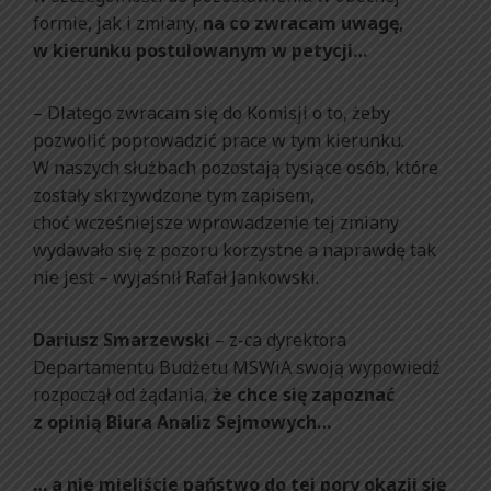
formie, jak i zmiany,
na co zwracam uwagę,
w kierunku postulowanym w petycji…
– Dlatego zwracam się do Komisji o to, żeby
pozwolić poprowadzić prace w tym kierunku.
W naszych służbach pozostają tysiące osób, które
zostały skrzywdzone tym zapisem,
choć wcześniejsze wprowadzenie tej zmiany
wydawało się z pozoru korzystne a naprawdę tak
nie jest – wyjaśnił Rafał Jankowski.
Dariusz Smarzewski
– z-ca dyrektora
Departamentu Budżetu MSWiA swoją wypowiedź
rozpoczął od żądania,
że chce się zapoznać
z opinią Biura Analiz Sejmowych…
… a nie mieliście państwo do tej pory okazji się