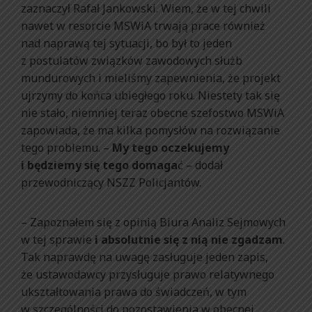
zaznaczył Rafał Jankowski. Wiem, że w tej chwili
nawet w resorcie MSWiA trwają prace również
nad naprawą tej sytuacji, bo był to jeden
z postulatów związków zawodowych służb
mundurowych i mieliśmy zapewnienia, że projekt
ujrzymy do końca ubiegłego roku. Niestety tak się
nie stało, niemniej teraz obecne szefostwo MSWiA
zapowiada, że ma kilka pomysłów na rozwiązanie
tego problemu. –
My tego oczekujemy
i będziemy się tego domaga
ć – dodał
przewodniczący NSZZ Policjantów.
– Zapoznałem się z opinią Biura Analiz Sejmowych
w tej sprawie
i absolutnie się z nią nie zgadzam
.
Tak naprawdę na uwagę zasługuje jeden zapis,
że ustawodawcy przysługuje prawo relatywnego
ukształtowania prawa do świadczeń, w tym
w szczególności do pozostawienia w obecnej