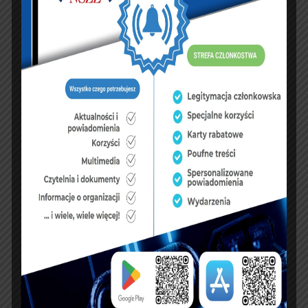
Jednak nie było wcześniej żadnej informacji,
że termin do końca ubiegłego mroku zostanie
przez MSWiA przekroczony.
Przewodniczący Komisji Sławomir Piechota po tej
wymianie stanowisk stron uznał, że dobrze byłoby
sformułować dezyderat.- Byśmy sobie otworzyli
następny etap debaty – poprzez dezyderat.
W odpowiedzi na dezyderat MSWiA może jasno
przedstawić, jakie elementy są
w opracowywaniu, jakie są stanowiska
poszczególnych służb a wreszcie w jakich
terminach to się dokona. Żeby był jasny ten plan
i perspektywa jego realizacji.