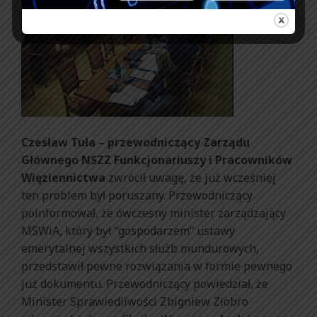
Czesław Tuła – przewodniczący Zarządu
Głównego NSZZ Funkcjonariuszy i Pracowników
Więziennictwa
zwrócił uwagę, że już wcześniej
ten problem był poruszany. Przewodniczący
poinformował, że ówczesny minister zarządzający
MSWiA, który był “gospodarzem” ustawy
emerytalnej wszystkich służb mundurowych,
przedstawił pewne rozwiązania w formie pewnego
już dokumentu. Przewodniczący powiedział, że
Minister Sprawiedliwości Zbigniew Ziobro