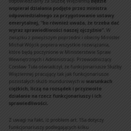
odpowiedzialny za Służbę Więzienną
będzie
wspierał działania podjęte przez ministra
odpowiedzialnego za przygotowanie ustawy
emerytalnej, “bo również uważa, że trzeba dać
wyraz sprawiedliwości naszej ojczyźnie”.
W
związku z powyższym poprzedni i obecny Minister
Michał Wójcik popiera wszystkie rozwiązania,
które będą poczynione w Ministerstwie Spraw
Wewnętrznych i Administracji. Przewodniczący
Czesław Tuła oświadczył, że funkcjonariusze Służby
Więziennej pracujący tak jak funkcjonariusze
pozostałych służb mundurowych w
warunkach
ciężkich, liczą na rozsądek i przyzwoite
działanie na rzecz funkcjonariuszy i ich
sprawiedliwości.
Z uwagi na fakt, iż problem art. 15a dotyczy
funkcjonariuszy podlegających kilku