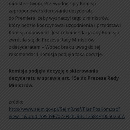
ministerstwom, Przewodniczący Komisji
zaproponował skierowanie dezyderatu
do Premiera, żeby wyznaczył tego z ministrów,
który będzie koordynował uzgodnienia i przedstawi
Komisji odpowiedź. Jest rekomendacja aby Komisja
zwróciła się do Prezesa Rady Ministrów
z dezyderatem – Wobec braku uwag do tej
rekomendacji Komisja podjęła taką decyzję.
Komisja podjęła decyzję o skierowaniu
dezyderatu w sprawie art. 15a do Prezesa Rady
Ministrów.
źródło:
http://www.sejm.gov.pl/Sejm9.nsf/PlanPosKom.xsp?
view=1&unid=59539F7022F60D8BC12584F1005025CA