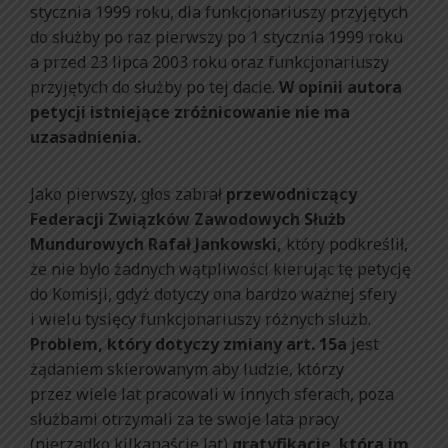
stycznia 1999 roku, dla funkcjonariuszy przyjętych
do służby po raz pierwszy po 1 stycznia 1999 roku
a przed 23 lipca 2003 roku oraz funkcjonariuszy
przyjętych do służby po tej dacie.
W opinii autora
petycji istniejące zróżnicowanie nie ma
uzasadnienia.
Jako pierwszy, głos zabrał
przewodniczący
Federacji Związków Zawodowych Służb
Mundurowych Rafał Jankowski,
który podkreślił,
że nie było żadnych wątpliwości kierując tę petycję
do Komisji, gdyż dotyczy ona bardzo ważnej sfery
i wielu tysięcy funkcjonariuszy różnych służb.
Problem, który dotyczy zmiany art. 15a
jest
żądaniem skierowanym aby ludzie, którzy
przez wiele lat pracowali w innych sferach, poza
służbami otrzymali za te swoje lata pracy
(nierzadko kilkanaście lat)
gratyfikację, która im