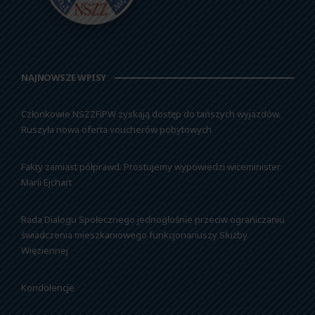
NAJNOWSZE WPISY
Członkowie NSZZFiPW zyskają dostęp do tańszych wyjazdów.
Ruszyła nowa oferta voucherów pobytowych
Fakty zamiast półprawd. Prostujemy wypowiedzi wiceminister
Marii Ejchart
Rada Dialogu Społecznego jednogłośnie przeciw ograniczaniu
świadczenia mieszkaniowego funkcjonariuszy Służby
Więziennej
Kondolencje