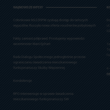
NAJNOWSZE WPISY
K
Członkowie NSZZFiPW zyskają dostęp do tańszych
Bi
wyjazdów. Ruszyła nowa oferta voucherów pobytowych
ul
02
Fakty zamiast półprawd. Prostujemy wypowiedzi
wiceminister Marii Ejchart
Te
Te
Fa
Rada Dialogu Społecznego jednogłośnie przeciw
ograniczaniu świadczenia mieszkaniowego
funkcjonariuszy Służby Więziennej
e-
n
Kondolencje
RPO interweniuje w sprawie świadczenia
mieszkaniowego funkcjonariuszy SW