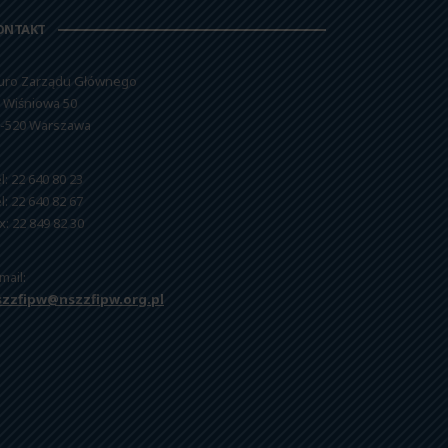
ONTAKT
uro Zarządu Głównego
. Wiśniowa 50
-520 Warszawa
l: 22 640 80 23
l: 22 640 82 67
x: 22 849 82 30
mail:
szzfipw@nszzfipw.org.pl