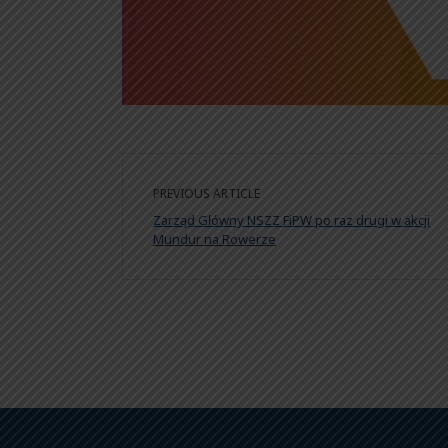
PREVIOUS ARTICLE
Zarząd Główny NSZZ FiPW po raz drugi w akcji
Mundur na Rowerze