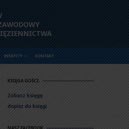
W
 ZAWODOWY
IĘZIENNICTWA
BENEFITY
KONTAKT
KSIĘGA GOŚCI:
Zobacz księgę
dopisz do księgi
NASZ FACEBOOK