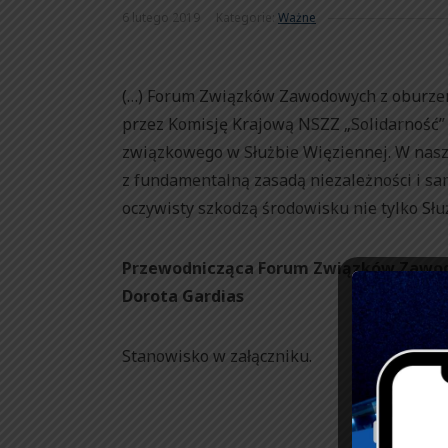
6 lutego 2019
Kategorie:
Ważne
(…) Forum Związków Zawodowych z oburzen
przez Komisję Krajową NSZZ „Solidarność”
związkowego w Służbie Więziennej. W nasze
z fundamentalną zasadą niezależności i s
oczywisty szkodzą środowisku nie tylko Sł
Przewodnicząca Forum Związków Zawo
Dorota Gardias
Stanowisko w załączniku.