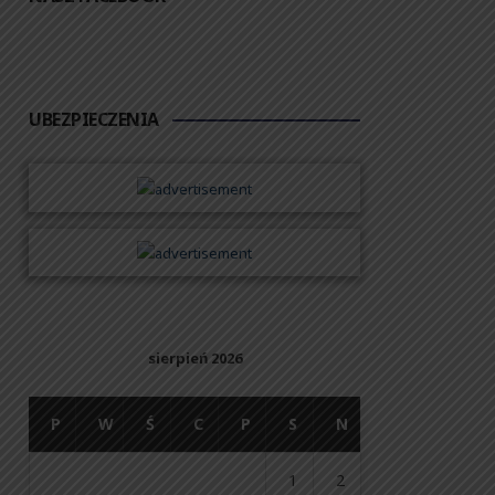
UBEZPIECZENIA
sierpień 2026
P
W
Ś
C
P
S
N
1
2