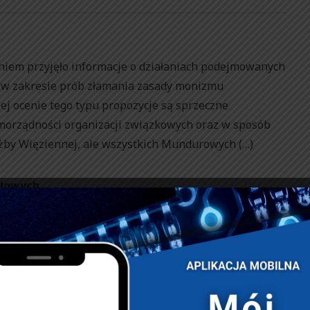
iem przyjęło informacje o działaniach podejmowanych
 w zakresie prób złamania zasady monizmu
j ocenie tego typu propozycje są sprzeczne
amorządności organizacji związkowych oraz w sposób
użby Więziennej, ale wszystkich Mundurowych (…)
dowych