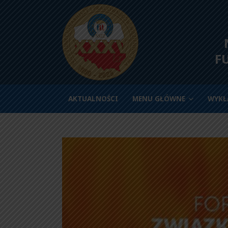
N
F
AKTUALNOŚCI
MENU GŁÓWNE
WYKŁ