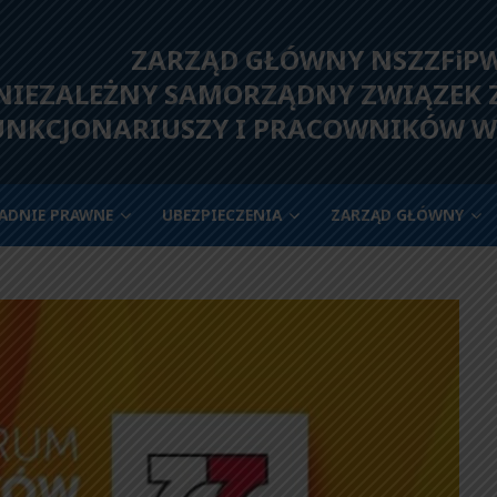
ZARZĄD GŁÓWNY NSZZFiP
IEZALEŻNY SAMORZĄDNY ZWIĄZEK
UNKCJONARIUSZY I PRACOWNIKÓW W
ADNIE PRAWNE
UBEZPIECZENIA
ZARZĄD GŁÓWNY