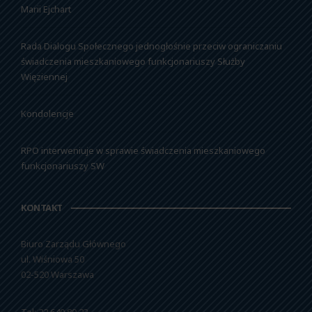
Marii Ejchart
Rada Dialogu Społecznego jednogłośnie przeciw ograniczaniu
świadczenia mieszkaniowego funkcjonariuszy Służby
Więziennej
Kondolencje
RPO interweniuje w sprawie świadczenia mieszkaniowego
funkcjonariuszy SW
KONTAKT
Biuro Zarządu Głównego
ul. Wiśniowa 50
02-520 Warszawa