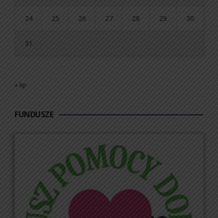
24
25
26
27
28
29
30
31
« lip
FUNDUSZE