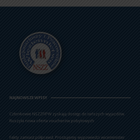
NAJNOWSZE WPISY
Członkowie NSZZFiPW zyskają dostęp do tańszych wyjazdów.
Ruszyła nowa oferta voucherów pobytowych
Fakty zamiast półprawd. Prostujemy wypowiedzi wiceminister