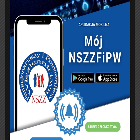
KSIĘGA GOŚCI:
Zobacz księgę
dopisz do księgi
NASZ FACEBOOK
UBEZPIECZENIA