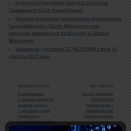
Komunikat Prezydium Federacji Związków
Zawodowych Służb Mundurowych
Wspólny komunikat kierownictwa Ministerstwa
Sprawiedliwości i Służby Więziennej oraz
związków zawodowych działających w Służbie
Więziennej
Komunikat Prezydium ZG NSZZFiPW z dnia 10
stycznia 2023 roku
PREVIOUS ARTICLE
NEXT ARTICLE
Projekt ustawy
Zarząd Terenowy
o zmianie niektórych
NSZZFiPW w
ustaw w związku
Hrubieszowie –
z wprowadzeniem
Współpraca dla
świadczenia
bezpieczeństwa
za długoletnią służbę