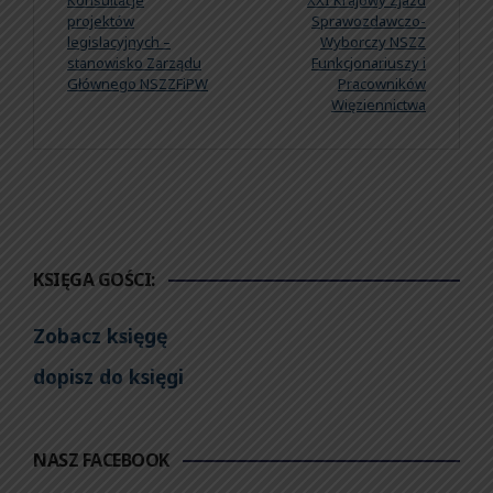
projektów
Sprawozdawczo-
legislacyjnych –
Wyborczy NSZZ
stanowisko Zarządu
Funkcjonariuszy i
Głównego NSZZFiPW
Pracowników
Więziennictwa
KSIĘGA GOŚCI:
Zobacz księgę
dopisz do księgi
NASZ FACEBOOK