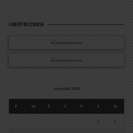
UBEZPIECZENIA
sierpień 2026
P
W
Ś
C
P
S
N
1
2