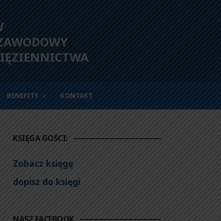
W
 ZAWODOWY
IĘZIENNICTWA
BENEFITY
KONTAKT
KSIĘGA GOŚCI:
Zobacz księgę
dopisz do księgi
NASZ FACEBOOK