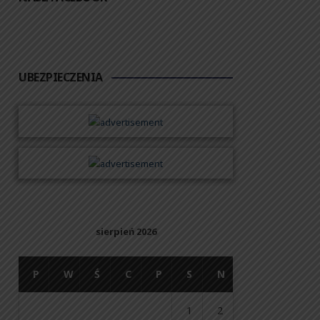
UBEZPIECZENIA
sierpień 2026
P
W
Ś
C
P
S
N
1
2