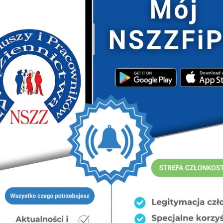
stwa Sprawiedliwości oraz przesłane do wiadomości
kretarz Stanu Marii Ejchart.
prawki mają na celu zapewnienie spójności przepisów
ormacjach mundurowych, a także ochronę interesów
iennej.