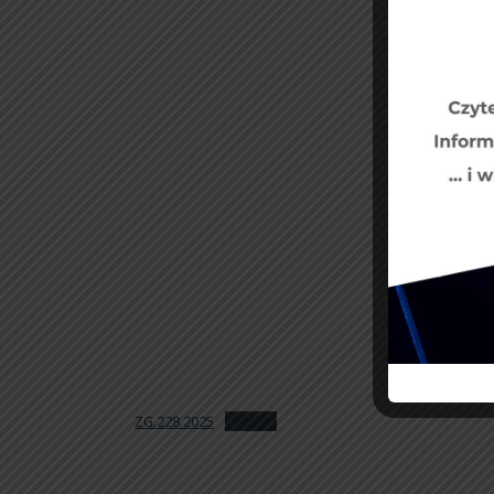
ZG.228.2025
Pobierz