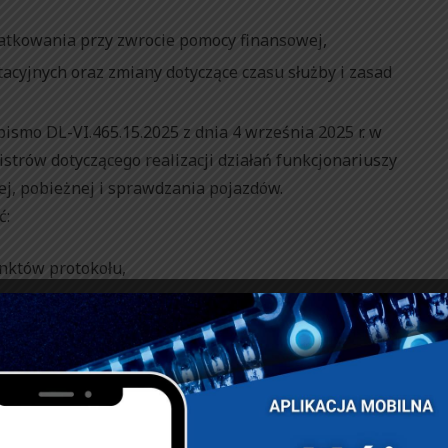
atkowania przy zwrocie pomocy finansowej,
cyjnych oraz zmiany dotyczące czasu służby i zasad
ismo DL-VI.465.15.2025 z dnia 4 września 2025 r. w
strów dotyczącego realizacji działań funkcjonariuszy
ej, pobieżnej i sprawdzania pojazdów.
ć:
unktów protokołu,
epełnoletnich i ich opiekunów prawnych,
a zapewnienia autentyczności dokumentu,
y zamiast pełnych podpisów w celu usprawnienia