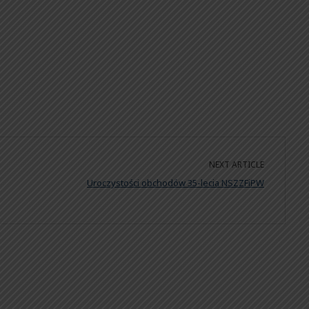
NEXT ARTICLE
Uroczystości obchodów 35-lecia NSZZFiPW