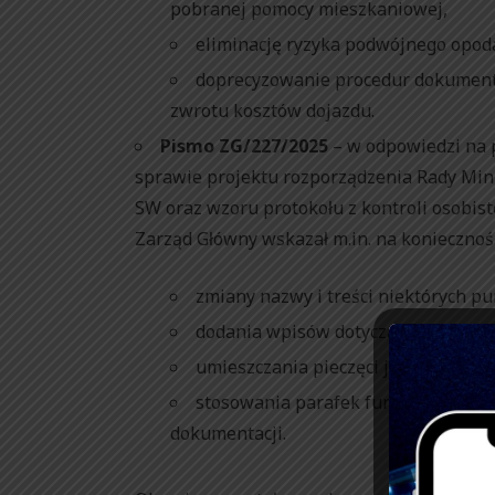
pobranej pomocy mieszkaniowej,
eliminację ryzyka podwójnego opod
doprecyzowanie procedur dokumenta
zwrotu kosztów dojazdu.
Pismo ZG/227/2025
– w odpowiedzi na p
sprawie projektu rozporządzenia Rady Mini
SW oraz wzoru protokołu z kontroli osobist
Zarząd Główny wskazał m.in. na koniecznoś
zmiany nazwy i treści niektórych p
dodania wpisów dotyczących osób ni
umieszczania pieczęci jednostki dl
stosowania parafek funkcjonariusz
dokumentacji.