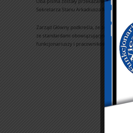
Oba pisma zostały przekazane do Minister
Sekretarza Stanu Arkadiusza Myrchy i Podse
Zarząd Główny podkreśla, że zgłoszone po
ze standardami obowiązującymi w innych f
funkcjonariuszy i pracowników Służby Więz