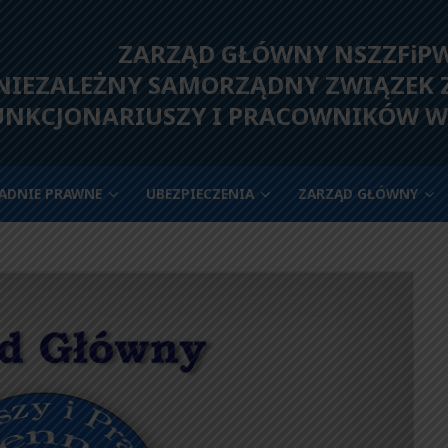
ZARZĄD GŁÓWNY NSZZFiP
IEZALEŻNY SAMORZĄDNY ZWIĄZEK
UNKCJONARIUSZY I PRACOWNIKÓW W
ADNIE PRAWNE
UBEZPIECZENIA
ZARZĄD GŁÓWNY