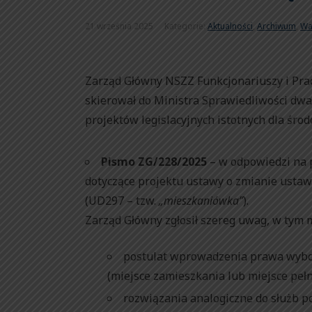
21 września 2025
Kategorie:
Aktualności
,
Archiwum
,
Wa
Zarząd Główny NSZZ Funkcjonariuszy i Pra
skierował do Ministra Sprawiedliwości dwa
projektów legislacyjnych istotnych dla śro
Pismo ZG/228/2025
– w odpowiedzi na p
dotyczące projektu ustawy o zmianie ustaw
(UD297 – tzw.
„mieszkaniówka”
).
Zarząd Główny zgłosił szereg uwag, w tym m.
postulat wprowadzenia prawa wybo
(miejsce zamieszkania lub miejsce pełn
rozwiązania analogiczne do służb 