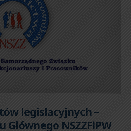
tów legislacyjnych –
du Głównego NSZZFiPW