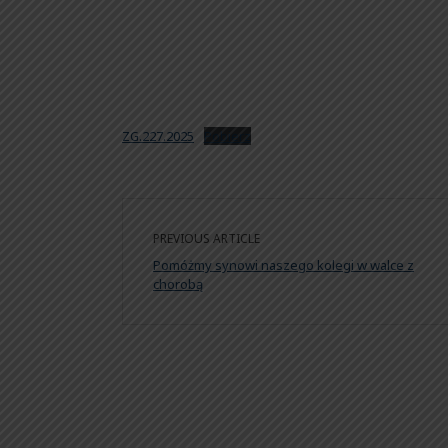
ZG.227.2025
Pobierz
PREVIOUS ARTICLE
Pomóżmy synowi naszego kolegi w walce z
chorobą