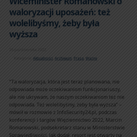
Wiceminister Romanowski o
waloryzacji uposażeń: też
wolelibyśmy, żeby była
wyższa
26 października 2022
Kategorie:
Aktualności
,
Archiwum
,
Prasa
,
Ważne
“Ta waloryzacja, która jest teraz planowana, nie
odpowiada może oczekiwaniom funkcjonariuszy,
ale nie ukrywam, że naszym oczekiwaniom też nie
odpowiada. Też wolelibyśmy, żeby była wyższa” –
mówił w rozmowie z InfoSecurity24.pl, podczas
konferencji i targów Więziennictwo 2022, Marcin
Romanowski, podsekretarz stanu w Ministerstwie
Sprawiedliwości. Jak dodał, resort jest otwarty na