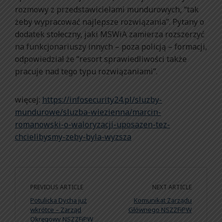
rozmowy z przedstawicielami mundurowych, “tak
żeby wypracować najlepsze rozwiązania”. Pytany o
dodatek stołeczny, jaki MSWiA zamierza rozszerzyć
na funkcjonariuszy innych – poza policją – formacji,
odpowiedział że “resort sprawiedliwości także
pracuje nad tego typu rozwiązaniami”.
więcej:
https://infosecurity24.pl/sluzby-
mundurowe/sluzba-wiezienna/marcin-
romanowski-o-waloryzacji-uposazen-tez-
chcielibysmy-zeby-byla-wyzsza
PREVIOUS ARTICLE
NEXT ARTICLE
Potulicka Dycha już
Komunikat Zarządu
wkrótce – Zarząd
Głównego NSZZFiPW
Okręgowy NSZZFiPW