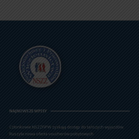
NAJNOWSZE WPISY
Członkowie NSZZFiPW zyskają dostęp do tańszych wyjazdów.
Ruszyła nowa oferta voucherów pobytowych