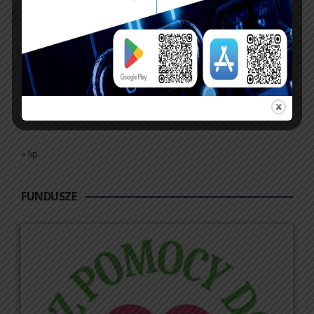
17
18
19
20
21
22
23
24
25
26
27
28
29
30
31
« lip
FUNDUSZE