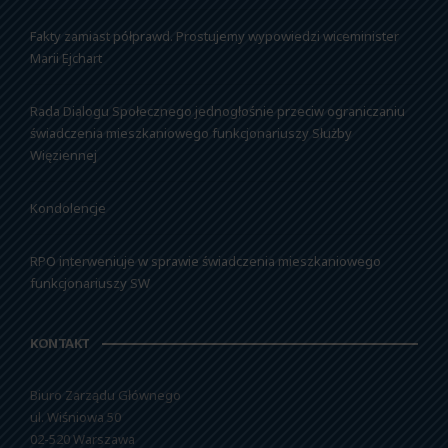
Fakty zamiast półprawd. Prostujemy wypowiedzi wiceminister
Marii Ejchart
Rada Dialogu Społecznego jednogłośnie przeciw ograniczaniu
świadczenia mieszkaniowego funkcjonariuszy Służby
Więziennej
Kondolencje
RPO interweniuje w sprawie świadczenia mieszkaniowego
funkcjonariuszy SW
KONTAKT
Biuro Zarządu Głównego
ul. Wiśniowa 50
02-520 Warszawa