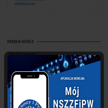
w Bydgoszczy
KSIĘGA GOŚCI:
Zobacz księgę
dopisz do księgi
NASZ FACEBOOK