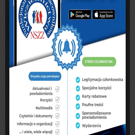
UBEZPIECZENIA
sierpień 2026
P
W
Ś
C
P
S
N
1
2
3
4
5
6
7
8
9
10
11
12
13
14
15
16