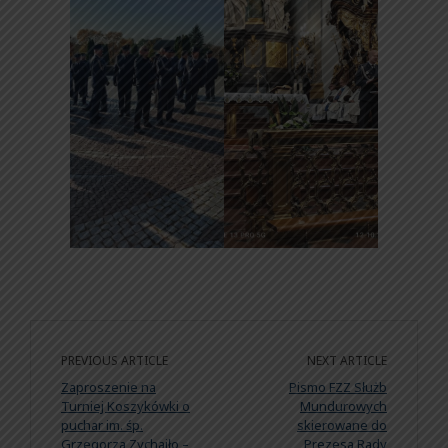
PREVIOUS ARTICLE
NEXT ARTICLE
Zaproszenie na
Pismo FZZ Służb
Turniej Koszykówki o
Mundurowych
puchar im. śp.
skierowane do
Grzegorza Zychajło –
Prezesa Rady