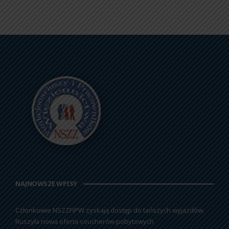
NAJNOWSZE WPISY
Członkowie NSZZFiPW zyskają dostęp do tańszych wyjazdów.
Ruszyła nowa oferta voucherów pobytowych