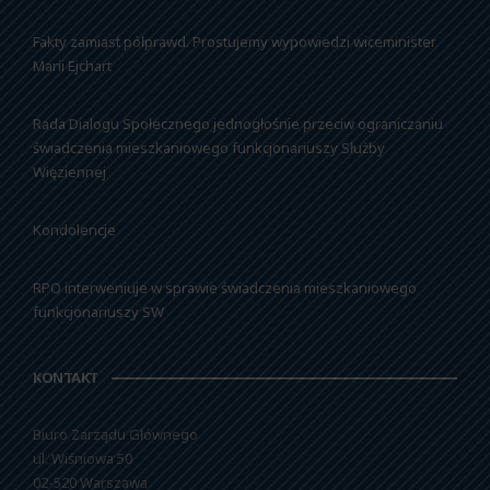
Fakty zamiast półprawd. Prostujemy wypowiedzi wiceminister
Marii Ejchart
Rada Dialogu Społecznego jednogłośnie przeciw ograniczaniu
świadczenia mieszkaniowego funkcjonariuszy Służby
Więziennej
Kondolencje
RPO interweniuje w sprawie świadczenia mieszkaniowego
funkcjonariuszy SW
KONTAKT
Biuro Zarządu Głównego
ul. Wiśniowa 50
02-520 Warszawa