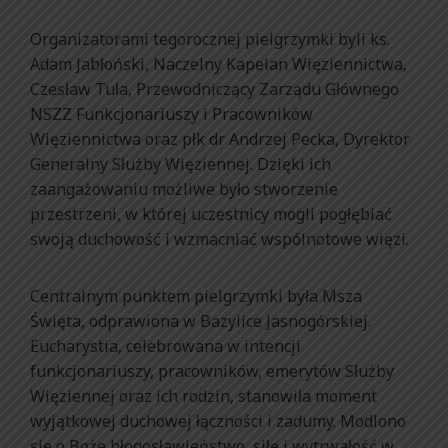
Organizatorami tegorocznej pielgrzymki byli ks.
Adam Jabłoński, Naczelny Kapelan Więziennictwa,
Czesław Tuła, Przewodniczący Zarządu Głównego
NSZZ Funkcjonariuszy i Pracowników
Więziennictwa oraz płk dr Andrzej Pecka, Dyrektor
Generalny Służby Więziennej. Dzięki ich
zaangażowaniu możliwe było stworzenie
przestrzeni, w której uczestnicy mogli pogłębiać
swoją duchowość i wzmacniać wspólnotowe więzi.
Centralnym punktem pielgrzymki była Msza
Święta, odprawiona w Bazylice Jasnogórskiej.
Eucharystia, celebrowana w intencji
funkcjonariuszy, pracowników, emerytów Służby
Więziennej oraz ich rodzin, stanowiła moment
wyjątkowej duchowej łączności i zadumy. Modlono
się o Boże błogosławieństwo, siłę i wytrwałość w