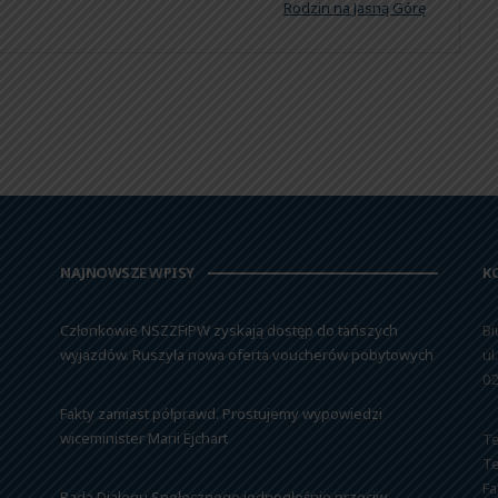
Rodzin na Jasną Górę
NAJNOWSZE WPISY
K
Członkowie NSZZFiPW zyskają dostęp do tańszych
Bi
wyjazdów. Ruszyła nowa oferta voucherów pobytowych
ul
02
Fakty zamiast półprawd. Prostujemy wypowiedzi
wiceminister Marii Ejchart
Te
Te
Fa
Rada Dialogu Społecznego jednogłośnie przeciw