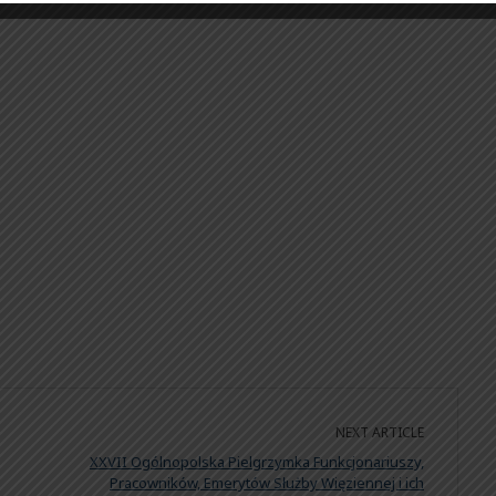
NEXT ARTICLE
XXVII Ogólnopolska Pielgrzymka Funkcjonariuszy,
Pracowników, Emerytów Służby Więziennej i ich