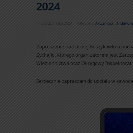
2024
14 października 2024
Kategorie:
Aktualności
,
Archiwum
Zaproszenie na Turniej Koszykówki o pucha
Zychajło, którego organizatorem jest Zar
Więziennictwa oraz Okręgowy Inspektorat 
Serdecznie zapraszam do udziału w zawoda