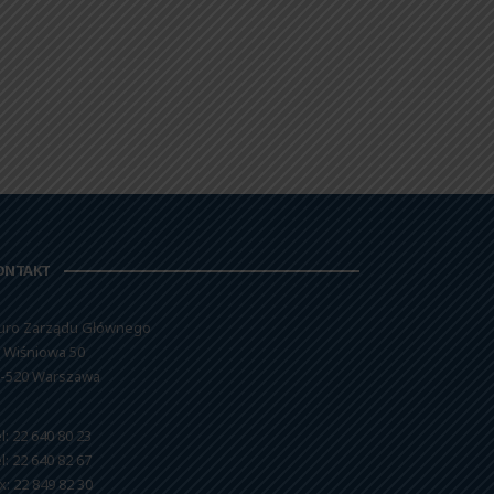
ONTAKT
uro Zarządu Głównego
. Wiśniowa 50
-520 Warszawa
l: 22 640 80 23
l: 22 640 82 67
x: 22 849 82 30