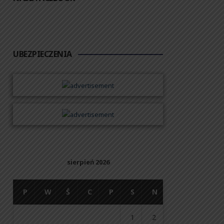
UBEZPIECZENIA
sierpień 2026
P
W
Ś
C
P
S
N
1
2