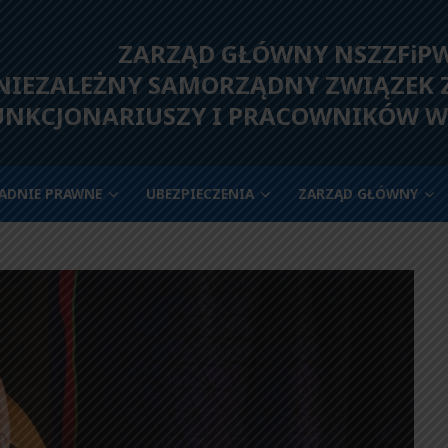
ZARZĄD GŁÓWNY NSZZFiP
IEZALEŻNY SAMORZĄDNY ZWIĄZEK
UNKCJONARIUSZY I PRACOWNIKÓW W
ADNIE PRAWNE
UBEZPIECZENIA
ZARZĄD GŁÓWNY