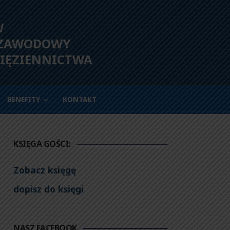
W
 ZAWODOWY
IĘZIENNICTWA
BENEFITY
KONTAKT
KSIĘGA GOŚCI:
Zobacz księgę
dopisz do księgi
NASZ FACEBOOK