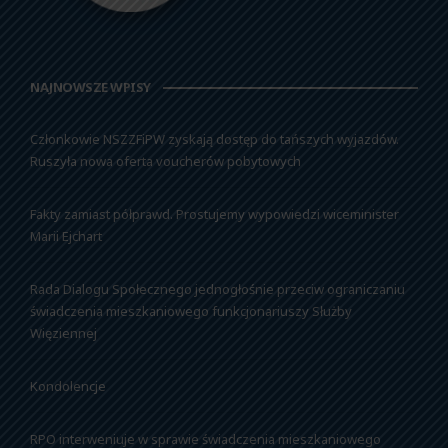
NAJNOWSZE WPISY
Członkowie NSZZFiPW zyskają dostęp do tańszych wyjazdów.
Ruszyła nowa oferta voucherów pobytowych
Fakty zamiast półprawd. Prostujemy wypowiedzi wiceminister
Marii Ejchart
Rada Dialogu Społecznego jednogłośnie przeciw ograniczaniu
świadczenia mieszkaniowego funkcjonariuszy Służby
Więziennej
Kondolencje
RPO interweniuje w sprawie świadczenia mieszkaniowego