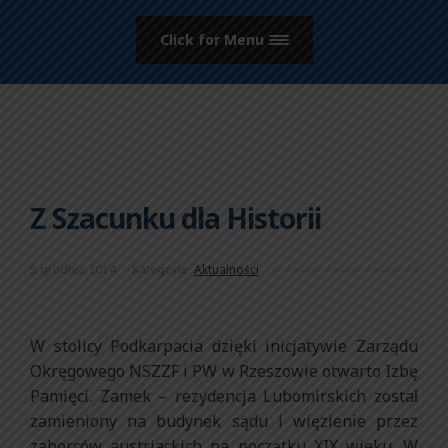
Click for Menu
Z Szacunku dla Historii
5 grudnia 2014
Kategorie:
Aktualności
W stolicy Podkarpacia dzięki inicjatywie Zarządu
Okręgowego NSZZF i PW w Rzeszowie otwarto Izbę
Pamięci. Zamek – rezydencja Lubomirskich został
zamieniony na budynek sądu i więzienie przez
zaborców austriackich na początku XIX wieku. W