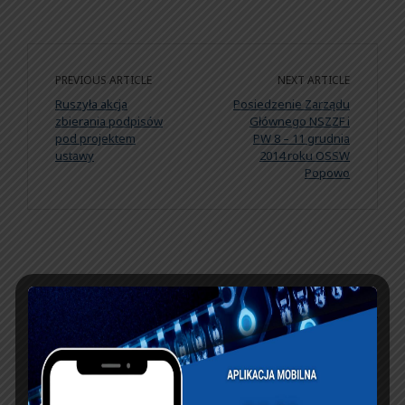
PREVIOUS ARTICLE
NEXT ARTICLE
Ruszyła akcja
Posiedzenie Zarządu
zbierania podpisów
Głównego NSZZF i
pod projektem
PW 8 – 11 grudnia
ustawy
2014 roku OSSW
Popowo
KSIĘGA GOŚCI:
Zobacz księgę
dopisz do księgi