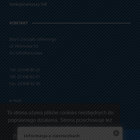
funkcjonariuszy SW
KONTAKT
Biuro Zarządu Głównego
ul. Wiśniowa 50
02-520 Warszawa
Tel: 22 640 80 23
Tel: 22 640 82 67
Fax: 22 849 82 30
e-mail:
nszzfipw@nszzfipw.org.pl
Ta strona używa plików cookies niezbędnych do
poprawnego działania. Strona przechowuje też
pewne dane użytkowników.
Informacja o ciasteczkach
Przeczytaj jak korzystamy z twoich danych