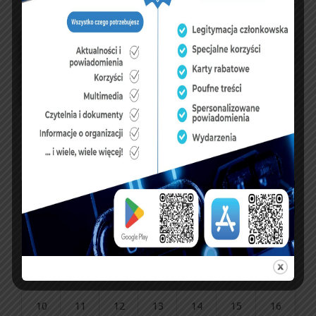
UBEZPIECZENIA
sierpień 2026
P
W
Ś
C
P
S
N
1
2
3
4
5
6
7
8
9
10
11
12
13
14
15
16