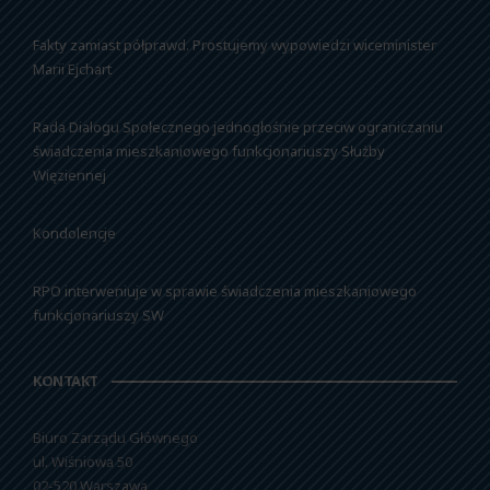
Fakty zamiast półprawd. Prostujemy wypowiedzi wiceminister
Marii Ejchart
Rada Dialogu Społecznego jednogłośnie przeciw ograniczaniu
świadczenia mieszkaniowego funkcjonariuszy Służby
Więziennej
Kondolencje
RPO interweniuje w sprawie świadczenia mieszkaniowego
funkcjonariuszy SW
KONTAKT
Biuro Zarządu Głównego
ul. Wiśniowa 50
02-520 Warszawa