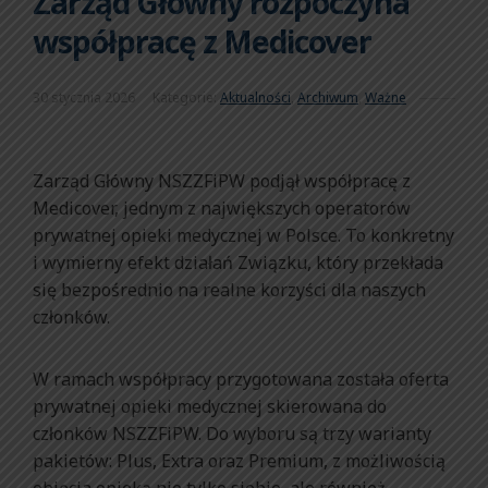
Zarząd Główny rozpoczyna
współpracę z Medicover
30 stycznia 2026
Kategorie:
Aktualności
,
Archiwum
,
Ważne
Zarząd Główny NSZZFiPW podjął współpracę z
Medicover, jednym z największych operatorów
prywatnej opieki medycznej w Polsce. To konkretny
i wymierny efekt działań Związku, który przekłada
się bezpośrednio na realne korzyści dla naszych
członków.
W ramach współpracy przygotowana została oferta
prywatnej opieki medycznej skierowana do
członków NSZZFiPW. Do wyboru są trzy warianty
pakietów: Plus, Extra oraz Premium, z możliwością
objęcia opieką nie tylko siebie, ale również