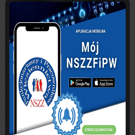
pracowników
KSIĘGA GOŚCI:
Zobacz księgę
dopisz do księgi
NASZ FACEBOOK