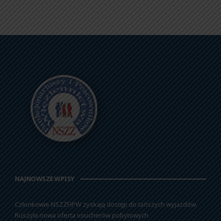
NAJNOWSZE WPISY
Członkowie NSZZFiPW zyskają dostęp do tańszych wyjazdów.
Ruszyła nowa oferta voucherów pobytowych