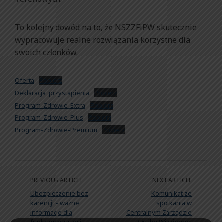
To kolejny dowód na to, że NSZZFiPW skutecznie
wypracowuje realne rozwiązania korzystne dla
swoich członków.
Oferta
Pobierz
Deklaracja_przystapienia
Pobierz
Program-Zdrowie-Extra
Pobierz
Program-Zdrowie-Plus
Pobierz
Program-Zdrowie-Premium
Pobierz
PREVIOUS ARTICLE
NEXT ARTICLE
Ubezpieczenie bez
Komunikat ze
karencji – ważne
spotkania w
informacje dla
Centralnym Zarządzie
funkcjonariuszy i
Służby Więziennej