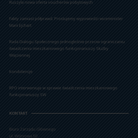
Ruszyła nowa oferta voucherów pobytowych
Fakty zamiast półprawd. Prostujemy wypowiedzi wiceminister
Marii Ejchart
Rada Dialogu Społecznego jednogłośnie przeciw ograniczaniu
świadczenia mieszkaniowego funkcjonariuszy Służby
Więziennej
Kondolencje
RPO interweniuje w sprawie świadczenia mieszkaniowego
funkcjonariuszy SW
KONTAKT
Biuro Zarządu Głównego
ul. Wiśniowa 50