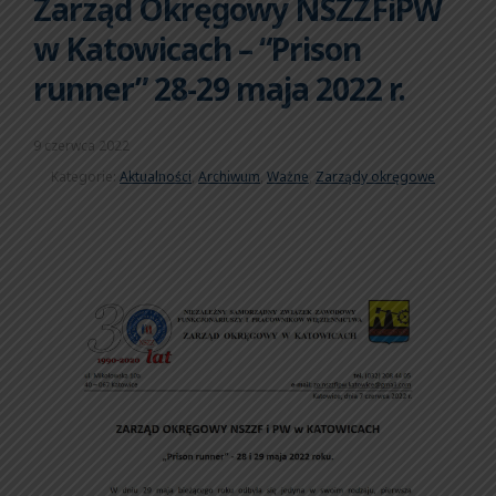
Zarząd Okręgowy NSZZFiPW
w Katowicach – “Prison
runner” 28-29 maja 2022 r.
9 czerwca 2022
Kategorie:
Aktualności
,
Archiwum
,
Ważne
,
Zarządy okręgowe