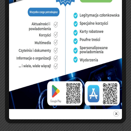
UBEZPIECZENIA
sierpień 2026
P
W
Ś
C
P
S
N
1
2
3
4
5
6
7
8
9