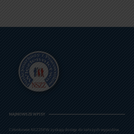
NAJNOWSZE WPISY
Członkowie NSZZFiPW zyskają dostęp do tańszych wyjazdów.