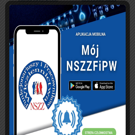
Gdańsk-Oliwa.
Więziennej w
Regatach Żeglarskich
KSIĘGA GOŚCI:
Zobacz księgę
dopisz do księgi
NASZ FACEBOOK