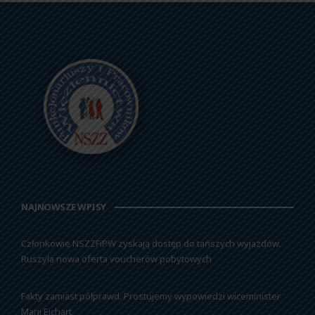
NAJNOWSZE WPISY
Członkowie NSZZFiPW zyskają dostęp do tańszych wyjazdów.
Ruszyła nowa oferta voucherów pobytowych
Fakty zamiast półprawd. Prostujemy wypowiedzi wiceminister
Marii Ejchart