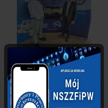
PREVIOUS ARTICLE
NEXT ARTICLE
Pismo Zarządu
Posiedzenie Zarządu
Głównego NSZZFiPW
Okręgowego
do MS ws.
NSZZFiPW w Gdańsku
prowadzenia kantyn