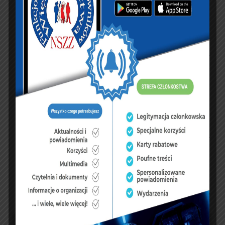
KSIĘGA GOŚCI:
Zobacz księgę
dopisz do księgi
NASZ FACEBOOK
UBEZPIECZENIA