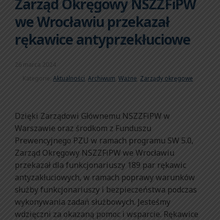
Zarząd Okręgowy NSZZFiPW
we Wrocławiu przekazał
rękawice antyprzekłuciowe
26 marca 2024
Kategorie:
Aktualności
,
Archiwum
,
Ważne
,
Zarządy okręgowe
Dzięki Zarządowi Głównemu NSZZFiPW w
Warszawie oraz środkom z Funduszu
Prewencyjnego PZU w ramach programu SW 5.0,
Zarząd Okręgowy NSZZFiPW we Wrocławiu
przekazał dla funkcjonariuszy 189 par rękawic
antyzakłuciowych, w ramach poprawy warunków
służby funkcjonariuszy i bezpieczeństwa podczas
wykonywania zadań służbowych. Jesteśmy
wdzięczni za okazaną pomoc i wsparcie. Rękawice