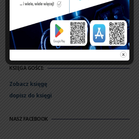
zyska nowe etaty “z
Wrocławiu przekazał
lampasem”
sprzęt na siłownię
oraz rękawice
ochronne
KSIĘGA GOŚCI:
Zobacz księgę
dopisz do księgi
NASZ FACEBOOK