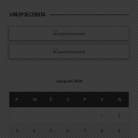
UBEZPIECZENIA
sierpień 2026
P
W
Ś
C
P
S
N
1
2
3
4
5
6
7
8
9