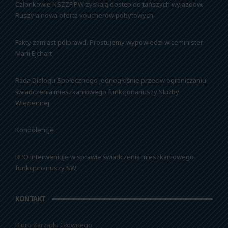
Członkowie NSZZFiPW zyskają dostęp do tańszych wyjazdów.
Ruszyła nowa oferta voucherów pobytowych
Fakty zamiast półprawd. Prostujemy wypowiedzi wiceminister
Marii Ejchart
Rada Dialogu Społecznego jednogłośnie przeciw ograniczaniu
świadczenia mieszkaniowego funkcjonariuszy Służby
Więziennej
Kondolencje
RPO interweniuje w sprawie świadczenia mieszkaniowego
funkcjonariuszy SW
KONTAKT
Biuro Zarządu Głównego