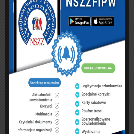
PREVIOUS ARTICLE
NEXT ARTICLE
Dyrektor generałem?
Zarząd Okręgowy
Służba Więzienna
NSZZFiPW we